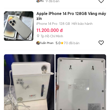
9
đã bán
Phi
Apple iPhone 14 Pro 128GB Vàng máy
zin
iPhone 14 Pro
128 GB
Hết bảo hành
11.200.000 đ
Tp Hồ Chí Minh
1 phút trước
6
5.0
70
đã bán
Tuấn Phan