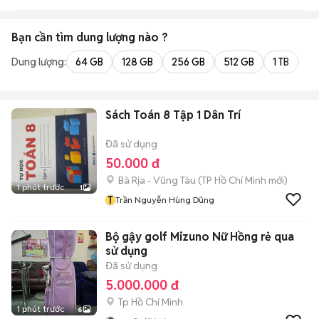
Bạn cần tìm
dung lượng
nào ?
Dung lượng:
64 GB
128 GB
256 GB
512 GB
1 TB
2 
Sách Toán 8 Tập 1 Dân Trí
Đã sử dụng
50.000 đ
Bà Rịa - Vũng Tàu
(
TP Hồ Chí Minh
mới)
1 phút trước
1
T
Trần Nguyễn Hùng Dũng
Bộ gậy golf Mizuno Nữ Hồng rẻ qua
sử dụng
Đã sử dụng
5.000.000 đ
Tp Hồ Chí Minh
1 phút trước
6