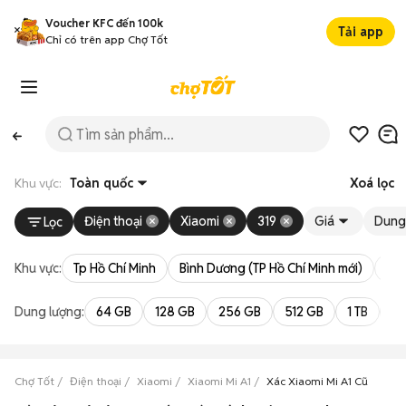
Voucher KFC đến 100k
Tải app
Chỉ có trên app Chợ Tốt
Khu vực:
Toàn quốc
Xoá lọc
Điện thoại
Xiaomi
319
Giá
Dung
Lọc
Khu vực:
Tp Hồ Chí Minh
Bình Dương (TP Hồ Chí Minh mới)
Bà 
Dung lượng:
64 GB
128 GB
256 GB
512 GB
1 TB
2 
Chợ Tốt
Điện thoại
Xiaomi
Xiaomi Mi A1
Xác Xiaomi Mi A1 Cũ