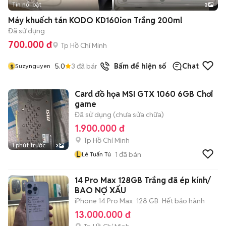
Tin nổi bật
2
Máy khuếch tán KODO KD160ion Trắng 200ml
Đã sử dụng
700.000 đ
Tp Hồ Chí Minh
s
5.0
3
đã bán
Bấm để hiện số
Chat
Suzynguyen
Card đồ họa MSI GTX 1060 6GB Chơi
game
Đã sử dụng (chưa sửa chữa)
1.900.000 đ
Tp Hồ Chí Minh
1 phút trước
3
L
1
đã bán
Lê Tuấn Tú
14 Pro Max 128GB Trắng đã ép kính/
BAO NỢ XẤU
iPhone 14 Pro Max
128 GB
Hết bảo hành
13.000.000 đ