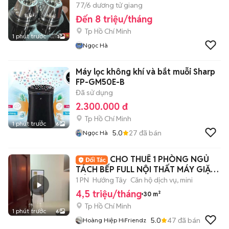
77/6 dương tử giang
Đến 8 triệu/tháng
Tp Hồ Chí Minh
1 phút trước
1
Ngọc Hà
Máy lọc không khí và bắt muỗi Sharp
FP-GM50E-B
Đã sử dụng
2.300.000 đ
Tp Hồ Chí Minh
1 phút trước
6
5.0
27
đã bán
Ngọc Hà
CHO THUÊ 1 PHÒNG NGỦ
TÁCH BẾP FULL NỘI THẤT MÁY GIẶT
RIÊNG
1 PN
Hướng Tây
Căn hộ dịch vụ, mini
4,5 triệu/tháng
30 m²
Tp Hồ Chí Minh
1 phút trước
6
5.0
47
đã bán
Hoàng Hiệp HiFriendz