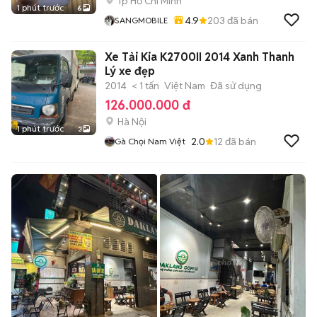
Tp Hồ Chí Minh
1 phút trước
6
4.9
203
đã bán
SANGMOBILE
Xe Tải Kia K2700II 2014 Xanh Thanh
Lý xe đẹp
2014
< 1 tấn
Việt Nam
Đã sử dụng
126.000.000 đ
Hà Nội
1 phút trước
3
2.0
12
đã bán
Gà Chọi Nam Việt