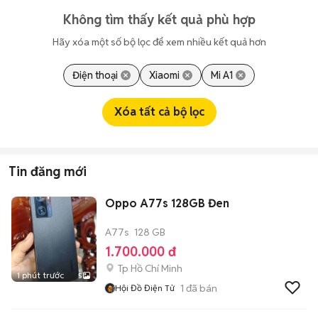
Không tìm thấy kết quả phù hợp
Hãy xóa một số bộ lọc để xem nhiều kết quả hơn
Điện thoại
Xiaomi
Mi A1
Xóa tất cả bộ lọc
Tin đăng mới
Oppo A77s 128GB Đen
A77s
128 GB
1.700.000 đ
Tp Hồ Chí Minh
1 phút trước
5
1
đã bán
Hội Đồ Điện Tử