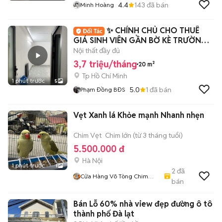
4.4
143
đã bán
Minh Hoàng
✨ CHÍNH CHỦ CHO THUÊ
GIÁ SINH VIÊN GẦN BỜ KÈ TRƯỜNG
SA QUẬN 3 ✅
Nội thất đầy đủ
3,7 triệu/tháng
20 m²
Tp Hồ Chí Minh
1 phút trước
5
5.0
1
đã bán
Phạm Đồng BĐS
Vẹt Xanh lá Khỏe mạnh Nhanh nhẹn
Chim Vẹt
Chim lớn (từ 3 tháng tuổi)
5.500.000 đ
Hà Nội
1 phút trước
1
2
đã
Cửa Hàng Võ Tòng Chim
bán
Cảnh
Bán Lỗ 60% nhà view đẹp đường ô tô
thành phố Đà lạt