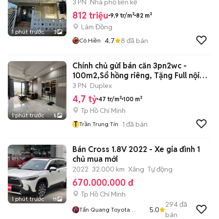
3 PN
Nhà phố liền kề
812 triệu
9,9 tr/m²
82 m²
Lâm Đồng
1 phút trước
3
4.7
8
đã bán
Cô Hiền
Chính chủ gửi bán căn 3pn2wc -
100m2,Sổ hồng riêng, Tặng Full nội
thất
3 PN
Duplex
4,7 tỷ
47 tr/m²
100 m²
Tp Hồ Chí Minh
1 phút trước
5
T
1
đã bán
Trần Trung Tín
Bán Cross 1.8V 2022 - Xe gia đình 1
chủ mua mới
2022
32.000 km
Xăng
Tự động
670.000.000 đ
Tp Hồ Chí Minh
1 phút trước
11
294
đã
5.0
Tấn Quang Toyota
bán
Đông Sài Gòn