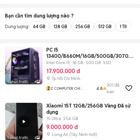
Bạn cần tìm
dung lượng
nào ?
Dung lượng:
64 GB
128 GB
256 GB
512 GB
1 TB
2 
PC I5
13400/B660M/16GB/500GB/3070
8G/750W/AIO/CASE
Intel Core i5
16 GB
500 GB
SSD
17.900.000 đ
Tp Hồ Chí Minh
1 phút trước
4
301
đã
Z
4.8
Z COMPUTER CHI
bán
NHÁNH BÌNH THẠNH
Xiaomi 15T 12GB/256GB Vàng Đã sử
dụng
15 Ultra
256 GB
9.000.000 đ
Long An
(
Tây Ninh
mới)
1 phút trước
3