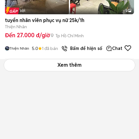
Tin nổi bật
2
tuyển nhân viên phục vụ nữ 25k/1h
Thiện Nhân
Đến 27.000 đ/giờ
Tp Hồ Chí Minh
5.0
1
đã bán
Bấm để hiện số
Chat
Thiện Nhân
Xem thêm