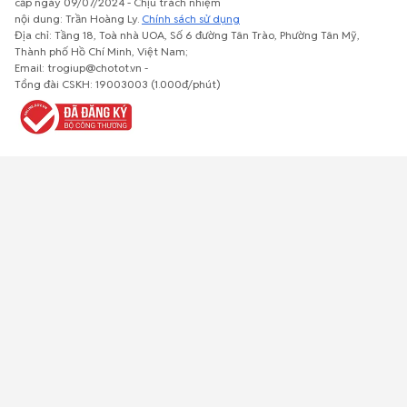
cấp ngày 09/07/2024 - Chịu trách nhiệm
nội dung: Trần Hoàng Ly.
Chính sách sử dụng
Địa chỉ: Tầng 18, Toà nhà UOA, Số 6 đường Tân Trào, Phường Tân Mỹ,
Thành phố Hồ Chí Minh, Việt Nam;
Email: trogiup@chotot.vn -
Bất động
Xe cộ
Thú cưng
Đồ gia
Giải trí, Thể
Tổng đài CSKH: 19003003 (1.000đ/phút)
sản
dụng, nội
thao, Sở
thất, cây
thích
cảnh
Việc làm
Đồ điện tử
Tủ lạnh, máy
Đồ dùng văn
Thời trang,
lạnh, máy
phòng,
Đồ dùng cá
giặt
công nông
nhân
nghiệp
Về trang chủ