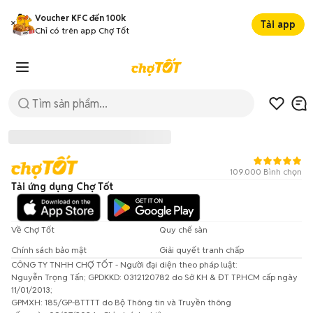
Voucher KFC đến 100k
Tải app
Chỉ có trên app Chợ Tốt
109.000 Bình chọn
Tải ứng dụng Chợ Tốt
Về Chợ Tốt
Quy chế sàn
Chính sách bảo mật
Giải quyết tranh chấp
CÔNG TY TNHH CHỢ TỐT - Người đại diện theo pháp luật:
Đã có lỗi xảy ra!
Nguyễn Trọng Tấn; GPDKKD: 0312120782 do Sở KH & ĐT TP.HCM cấp ngày
11/01/2013;
Vui lòng thử lại sau.
GPMXH: 185/GP-BTTTT do Bộ Thông tin và Truyền thông