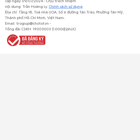
cấp ngày 09/07/2024 - Chịu trách nhiệm
nội dung: Trần Hoàng Ly.
Chính sách sử dụng
Địa chỉ: Tầng 18, Toà nhà UOA, Số 6 đường Tân Trào, Phường Tân Mỹ,
Thành phố Hồ Chí Minh, Việt Nam;
Email: trogiup@chotot.vn -
Bất động
Xe cộ
Thú cưng
Đồ gia
Giải trí, Thể
Tổng đài CSKH: 19003003 (1.000đ/phút)
sản
dụng, nội
thao, Sở
thất, cây
thích
cảnh
Việc làm
Đồ điện tử
Tủ lạnh, máy
Đồ dùng văn
Thời trang,
lạnh, máy
phòng,
Đồ dùng cá
giặt
công nông
nhân
nghiệp
Về trang chủ