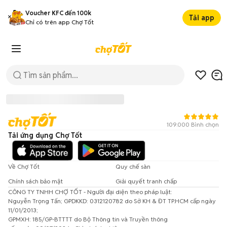
Voucher KFC đến 100k
Tải app
Chỉ có trên app Chợ Tốt
109.000 Bình chọn
Tải ứng dụng Chợ Tốt
Về Chợ Tốt
Quy chế sàn
Chính sách bảo mật
Giải quyết tranh chấp
CÔNG TY TNHH CHỢ TỐT - Người đại diện theo pháp luật:
Đã có lỗi xảy ra!
Nguyễn Trọng Tấn; GPDKKD: 0312120782 do Sở KH & ĐT TP.HCM cấp ngày
11/01/2013;
Vui lòng thử lại sau.
GPMXH: 185/GP-BTTTT do Bộ Thông tin và Truyền thông