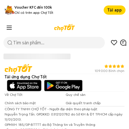
Voucher KFC đến 100k
Tải app
Chỉ có trên app Chợ Tốt
109.000 Bình chọn
Tải ứng dụng Chợ Tốt
Về Chợ Tốt
Quy chế sàn
Chính sách bảo mật
Giải quyết tranh chấp
CÔNG TY TNHH CHỢ TỐT - Người đại diện theo pháp luật:
Đã có lỗi xảy ra!
Nguyễn Trọng Tấn; GPDKKD: 0312120782 do Sở KH & ĐT TP.HCM cấp ngày
11/01/2013;
Vui lòng thử lại sau.
GPMXH: 185/GP-BTTTT do Bộ Thông tin và Truyền thông