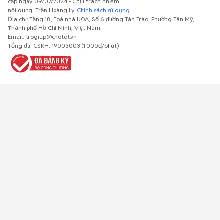
cấp ngày 09/07/2024 - Chịu trách nhiệm
nội dung: Trần Hoàng Ly.
Chính sách sử dụng
Địa chỉ: Tầng 18, Toà nhà UOA, Số 6 đường Tân Trào, Phường Tân Mỹ,
Thành phố Hồ Chí Minh, Việt Nam;
Email: trogiup@chotot.vn -
Bất động
Xe cộ
Thú cưng
Đồ gia
Giải trí, Thể
Tổng đài CSKH: 19003003 (1.000đ/phút)
sản
dụng, nội
thao, Sở
thất, cây
thích
cảnh
Việc làm
Đồ điện tử
Tủ lạnh, máy
Đồ dùng văn
Thời trang,
lạnh, máy
phòng,
Đồ dùng cá
giặt
công nông
nhân
nghiệp
Về trang chủ