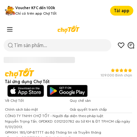
Voucher KFC đến 100k
Tải app
Chỉ có trên app Chợ Tốt
109.000 Bình chọn
Tải ứng dụng Chợ Tốt
Về Chợ Tốt
Quy chế sàn
Chính sách bảo mật
Giải quyết tranh chấp
CÔNG TY TNHH CHỢ TỐT - Người đại diện theo pháp luật:
Đã có lỗi xảy ra!
Nguyễn Trọng Tấn; GPDKKD: 0312120782 do Sở KH & ĐT TP.HCM cấp ngày
11/01/2013;
Vui lòng thử lại sau.
GPMXH: 185/GP-BTTTT do Bộ Thông tin và Truyền thông