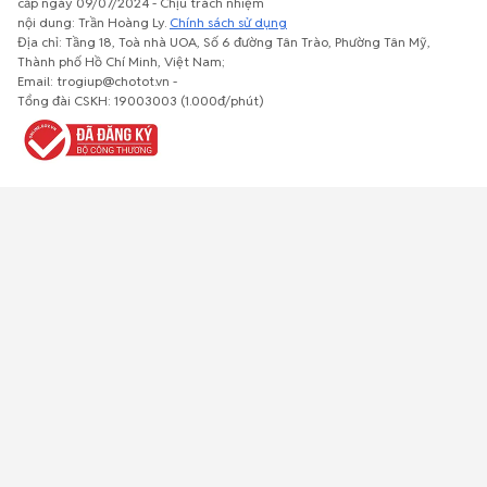
cấp ngày 09/07/2024 - Chịu trách nhiệm
nội dung: Trần Hoàng Ly.
Chính sách sử dụng
Địa chỉ: Tầng 18, Toà nhà UOA, Số 6 đường Tân Trào, Phường Tân Mỹ,
Thành phố Hồ Chí Minh, Việt Nam;
Email: trogiup@chotot.vn -
Bất động
Xe cộ
Thú cưng
Đồ gia
Giải trí, Thể
Tổng đài CSKH: 19003003 (1.000đ/phút)
sản
dụng, nội
thao, Sở
thất, cây
thích
cảnh
Việc làm
Đồ điện tử
Tủ lạnh, máy
Đồ dùng văn
Thời trang,
lạnh, máy
phòng,
Đồ dùng cá
giặt
công nông
nhân
nghiệp
Về trang chủ