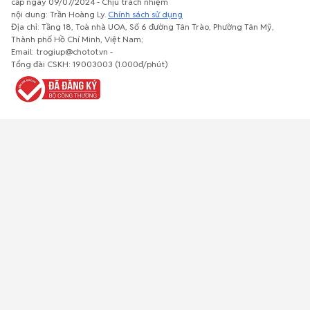
cấp ngày 09/07/2024 - Chịu trách nhiệm
nội dung: Trần Hoàng Ly.
Chính sách sử dụng
Địa chỉ: Tầng 18, Toà nhà UOA, Số 6 đường Tân Trào, Phường Tân Mỹ,
Thành phố Hồ Chí Minh, Việt Nam;
Email: trogiup@chotot.vn -
Bất động
Xe cộ
Thú cưng
Đồ gia
Giải trí, Thể
Tổng đài CSKH: 19003003 (1.000đ/phút)
sản
dụng, nội
thao, Sở
thất, cây
thích
cảnh
Việc làm
Đồ điện tử
Tủ lạnh, máy
Đồ dùng văn
Thời trang,
lạnh, máy
phòng,
Đồ dùng cá
giặt
công nông
nhân
nghiệp
Về trang chủ