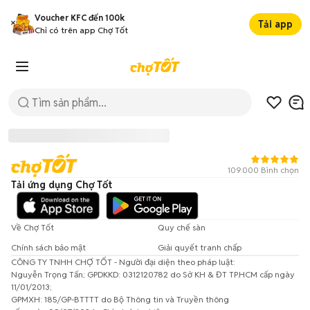
Voucher KFC đến 100k
Tải app
Chỉ có trên app Chợ Tốt
109.000 Bình chọn
Tải ứng dụng Chợ Tốt
Về Chợ Tốt
Quy chế sàn
Chính sách bảo mật
Giải quyết tranh chấp
CÔNG TY TNHH CHỢ TỐT - Người đại diện theo pháp luật:
Đã có lỗi xảy ra!
Nguyễn Trọng Tấn; GPDKKD: 0312120782 do Sở KH & ĐT TP.HCM cấp ngày
11/01/2013;
Vui lòng thử lại sau.
GPMXH: 185/GP-BTTTT do Bộ Thông tin và Truyền thông