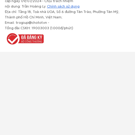
cấp ngày 09/07/2024 - Chịu trách nhiệm
nội dung: Trần Hoàng Ly.
Chính sách sử dụng
Địa chỉ: Tầng 18, Toà nhà UOA, Số 6 đường Tân Trào, Phường Tân Mỹ,
Thành phố Hồ Chí Minh, Việt Nam;
Email: trogiup@chotot.vn -
Bất động
Xe cộ
Thú cưng
Đồ gia
Giải trí, Thể
Tổng đài CSKH: 19003003 (1.000đ/phút)
sản
dụng, nội
thao, Sở
thất, cây
thích
cảnh
Việc làm
Đồ điện tử
Tủ lạnh, máy
Đồ dùng văn
Thời trang,
lạnh, máy
phòng,
Đồ dùng cá
giặt
công nông
nhân
nghiệp
Về trang chủ