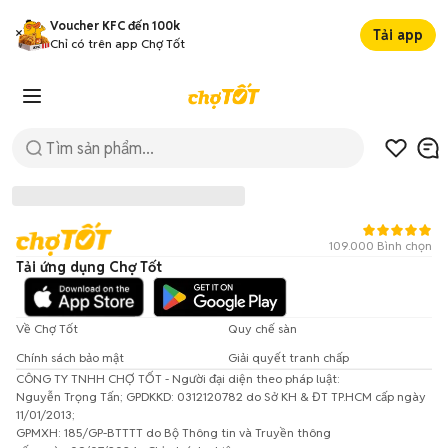
Voucher KFC đến 100k
Tải app
Chỉ có trên app Chợ Tốt
109.000 Bình chọn
Tải ứng dụng Chợ Tốt
Về Chợ Tốt
Quy chế sàn
Chính sách bảo mật
Giải quyết tranh chấp
CÔNG TY TNHH CHỢ TỐT - Người đại diện theo pháp luật:
Đã có lỗi xảy ra!
Nguyễn Trọng Tấn; GPDKKD: 0312120782 do Sở KH & ĐT TP.HCM cấp ngày
11/01/2013;
Vui lòng thử lại sau.
GPMXH: 185/GP-BTTTT do Bộ Thông tin và Truyền thông