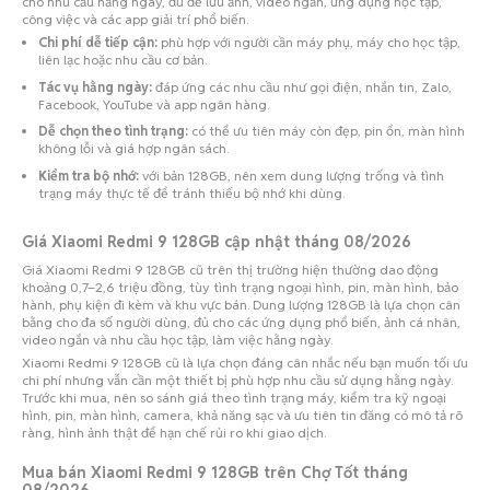
cho nhu cầu hằng ngày, đủ để lưu ảnh, video ngắn, ứng dụng học tập,
công việc và các app giải trí phổ biến.
Chi phí dễ tiếp cận:
phù hợp với người cần máy phụ, máy cho học tập,
liên lạc hoặc nhu cầu cơ bản.
Tác vụ hằng ngày:
đáp ứng các nhu cầu như gọi điện, nhắn tin, Zalo,
Facebook, YouTube và app ngân hàng.
Dễ chọn theo tình trạng:
có thể ưu tiên máy còn đẹp, pin ổn, màn hình
không lỗi và giá hợp ngân sách.
Kiểm tra bộ nhớ:
với bản 128GB, nên xem dung lượng trống và tình
trạng máy thực tế để tránh thiếu bộ nhớ khi dùng.
Giá Xiaomi Redmi 9 128GB cập nhật tháng 08/2026
Giá Xiaomi Redmi 9 128GB cũ trên thị trường hiện thường dao động
khoảng 0,7–2,6 triệu đồng, tùy tình trạng ngoại hình, pin, màn hình, bảo
hành, phụ kiện đi kèm và khu vực bán. Dung lượng 128GB là lựa chọn cân
bằng cho đa số người dùng, đủ cho các ứng dụng phổ biến, ảnh cá nhân,
video ngắn và nhu cầu học tập, làm việc hằng ngày.
Xiaomi Redmi 9 128GB cũ là lựa chọn đáng cân nhắc nếu bạn muốn tối ưu
chi phí nhưng vẫn cần một thiết bị phù hợp nhu cầu sử dụng hằng ngày.
Trước khi mua, nên so sánh giá theo tình trạng máy, kiểm tra kỹ ngoại
hình, pin, màn hình, camera, khả năng sạc và ưu tiên tin đăng có mô tả rõ
ràng, hình ảnh thật để hạn chế rủi ro khi giao dịch.
Mua bán Xiaomi Redmi 9 128GB trên Chợ Tốt tháng