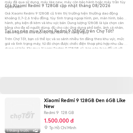
máy đã qua sử dụng, máy like new, máy còn bảo hành hoặc máy trần tùy
Giá Xiaomi Redmi 9 128GB cập nhật tháng 08/2026
người bán.
Giá Xiaomi Redmi 9 128GB cũ trên thị trường hiện thường dao động
khoảng 0,7–2,6 triệu đồng, tùy tình trạng ngoại hình, pin, màn hình, bảo
hành, phụ kiện đi kèm và khu vực bán. Dung lượng 128GB là lựa chọn cân
bằng cho đa số người dùng, đủ cho các ứng dụng phổ biến, ảnh cá nhân,
Tại sao nên mua Xiaomi Redmi 9 128GB trên Chợ Tốt?
video ngắn và nhu cầu học tập, làm việc hằng ngày.
Trên Chợ Tốt, bạn có thể lọc và so sánh nhiều tin đăng theo khu vực, mức
giá và tình trạng máy, từ đó chọn được chiếc điện thoại phù hợp nhu cầu sử
dụng cơ bản. Khi mua Xiaomi Redmi 9 128GB cũ, bạn nên trao đổi rõ với
người bán, hẹn kiểm tra trực tiếp nếu có thể và đối chiếu giá với các tin
đăng tương tự trước khi chốt.
Xiaomi Redmi 9 128GB Đen 6GB Like
New
Redmi 9
128 GB
1.500.000 đ
Tp Hồ Chí Minh
1 tháng trước
4