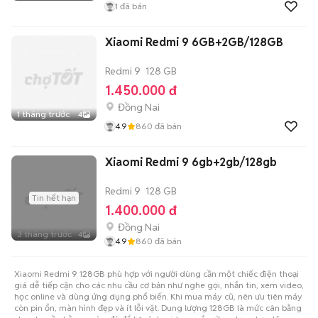
1
đã bán
Xiaomi Redmi 9 6GB+2GB/128GB
Redmi 9
128 GB
1.450.000 đ
Đồng Nai
1 tháng trước
4
4.9
860
đã bán
Xiaomi Redmi 9 6gb+2gb/128gb
Redmi 9
128 GB
Tin hết hạn
1.400.000 đ
Đồng Nai
3 tháng trước
4
4.9
860
đã bán
Xiaomi Redmi 9 128GB phù hợp với người dùng cần một chiếc điện thoại
giá dễ tiếp cận cho các nhu cầu cơ bản như nghe gọi, nhắn tin, xem video,
học online và dùng ứng dụng phổ biến. Khi mua máy cũ, nên ưu tiên máy
còn pin ổn, màn hình đẹp và ít lỗi vặt. Dung lượng 128GB là mức cân bằng