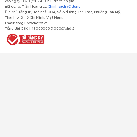
cấp ngày 09/07/2024 - Chịu trách nhiệm
nội dung: Trần Hoàng Ly.
Chính sách sử dụng
Địa chỉ: Tầng 18, Toà nhà UOA, Số 6 đường Tân Trào, Phường Tân Mỹ,
Thành phố Hồ Chí Minh, Việt Nam;
Email: trogiup@chotot.vn -
Bất động
Xe cộ
Thú cưng
Đồ gia
Giải trí, Thể
Tổng đài CSKH: 19003003 (1.000đ/phút)
sản
dụng, nội
thao, Sở
thất, cây
thích
cảnh
Việc làm
Đồ điện tử
Tủ lạnh, máy
Đồ dùng văn
Thời trang,
lạnh, máy
phòng,
Đồ dùng cá
giặt
công nông
nhân
nghiệp
Về trang chủ