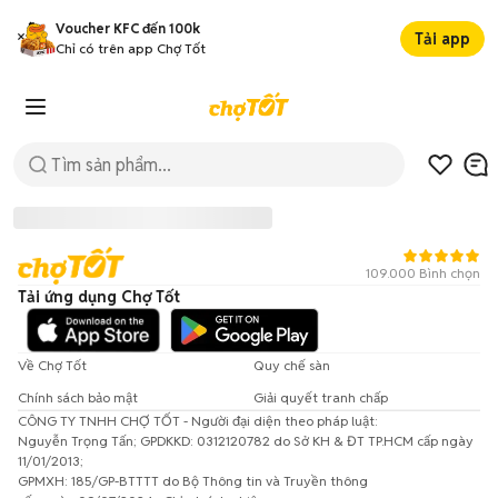
Voucher KFC đến 100k
Tải app
Chỉ có trên app Chợ Tốt
109.000 Bình chọn
Tải ứng dụng Chợ Tốt
Về Chợ Tốt
Quy chế sàn
Chính sách bảo mật
Giải quyết tranh chấp
CÔNG TY TNHH CHỢ TỐT - Người đại diện theo pháp luật:
Đã có lỗi xảy ra!
Nguyễn Trọng Tấn; GPDKKD: 0312120782 do Sở KH & ĐT TP.HCM cấp ngày
11/01/2013;
Vui lòng thử lại sau.
GPMXH: 185/GP-BTTTT do Bộ Thông tin và Truyền thông