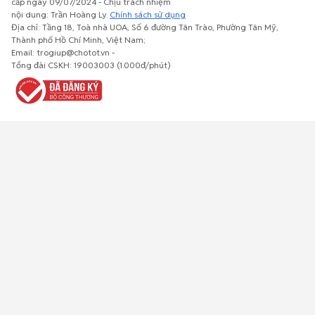
cấp ngày 09/07/2024 - Chịu trách nhiệm
nội dung: Trần Hoàng Ly.
Chính sách sử dụng
Địa chỉ: Tầng 18, Toà nhà UOA, Số 6 đường Tân Trào, Phường Tân Mỹ,
Thành phố Hồ Chí Minh, Việt Nam;
Email: trogiup@chotot.vn -
Bất động
Xe cộ
Thú cưng
Đồ gia
Giải trí, Thể
Tổng đài CSKH: 19003003 (1.000đ/phút)
sản
dụng, nội
thao, Sở
thất, cây
thích
cảnh
Việc làm
Đồ điện tử
Tủ lạnh, máy
Đồ dùng văn
Thời trang,
lạnh, máy
phòng,
Đồ dùng cá
giặt
công nông
nhân
nghiệp
Về trang chủ