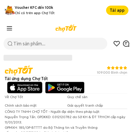
Voucher KFC đến 100k
Tải app
Chỉ có trên app Chợ Tốt
109.000 Bình chọn
Tải ứng dụng Chợ Tốt
Về Chợ Tốt
Quy chế sàn
Chính sách bảo mật
Giải quyết tranh chấp
CÔNG TY TNHH CHỢ TỐT - Người đại diện theo pháp luật:
Đã có lỗi xảy ra!
Nguyễn Trọng Tấn; GPDKKD: 0312120782 do Sở KH & ĐT TP.HCM cấp ngày
11/01/2013;
Vui lòng thử lại sau.
GPMXH: 185/GP-BTTTT do Bộ Thông tin và Truyền thông