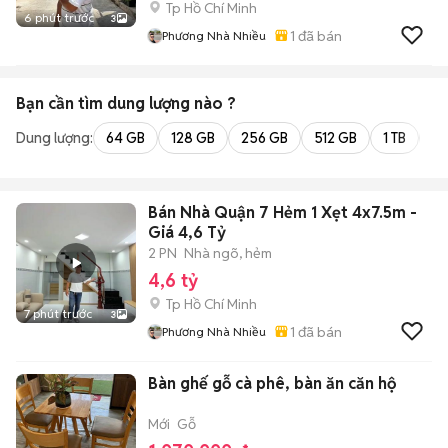
Tp Hồ Chí Minh
6 phút trước
3
1
đã bán
Phương Nhà Nhiều
Bạn cần tìm
dung lượng
nào ?
Dung lượng:
64 GB
128 GB
256 GB
512 GB
1 TB
2 
Bán Nhà Quận 7 Hẻm 1 Xẹt 4x7.5m -
Giá 4,6 Tỷ
2 PN
Nhà ngõ, hẻm
4,6 tỷ
Tp Hồ Chí Minh
7 phút trước
3
1
đã bán
Phương Nhà Nhiều
Bàn ghế gỗ cà phê, bàn ăn căn hộ
Mới
Gỗ