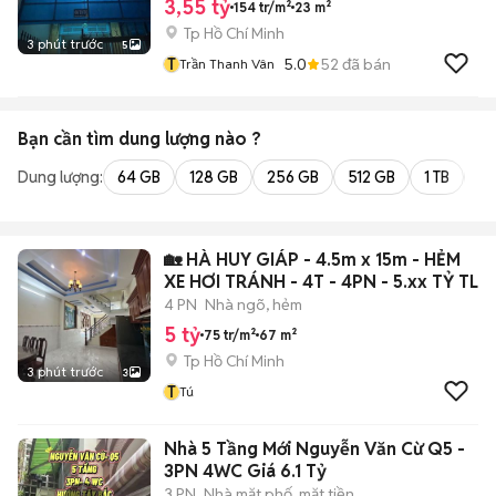
3,55 tỷ
154 tr/m²
23 m²
Tp Hồ Chí Minh
3 phút trước
5
T
5.0
52
đã bán
Trần Thanh Vân
Bạn cần tìm
dung lượng
nào ?
Dung lượng:
64 GB
128 GB
256 GB
512 GB
1 TB
2 
🏡 HÀ HUY GIÁP - 4.5m x 15m - HẺM
XE HƠI TRÁNH - 4T - 4PN - 5.xx TỶ TL
4 PN
Nhà ngõ, hẻm
5 tỷ
75 tr/m²
67 m²
Tp Hồ Chí Minh
3 phút trước
3
T
Tú
Nhà 5 Tầng Mới Nguyễn Văn Cừ Q5 -
3PN 4WC Giá 6.1 Tỷ
3 PN
Nhà mặt phố, mặt tiền