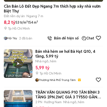
+
2
Cần Bán Lô Đất Đẹp Ngang 7m thích hợp xây nhà vườn
Biệt Thự
Đất nền dự án
Ngang 7 m
8,2 tỷ
53 tr/m²
154 m²
Tp Hồ Chí Minh
2
đã bán
Bấm để hiện số
Chat
Hội Tây
Bán nhà hẻm xe hơi Bà Hạt Q10, 4
tầng, 5.99 tỷ
Nhà ngõ, hẻm
5,99 tỷ
Tp Hồ Chí Minh
3 phút trước
3
Thương Nhà Phố Trung Tâm
TRẦN VĂN QUANG P10 TÂN BÌNH 3
TẦNG 2PN.2WC GIÁ 3 TỶ550 GẦN
CHỢ
2 PN
Hướng Nam
Nhà ngõ, hẻm