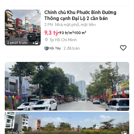
Chính chủ Khu Phước Bình Đường
Thông cạnh Đại Lộ 2 cần bán
2 PN
Nhà mặt phố, mặt tiền
9,3 tỷ
93 tr/m²
100 m²
Tp Hồ Chí Minh
2 phút trước
6
2
đã bán
Hội Tây
Tin nổi bật
6