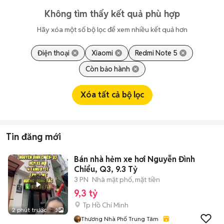
Không tìm thấy kết quả phù hợp
Hãy xóa một số bộ lọc để xem nhiều kết quả hơn
Điện thoại
Xiaomi
Redmi Note 5
Còn bảo hành
Xóa tất cả bộ lọc
Tin đăng mới
Bán nhà hẻm xe hơi Nguyễn Đình
Chiểu, Q3, 9.3 Tỷ
3 PN
Nhà mặt phố, mặt tiền
9,3 tỷ
Tp Hồ Chí Minh
2 phút trước
3
Thương Nhà Phố Trung Tâm