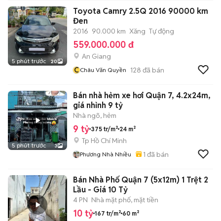
Toyota Camry 2.5Q 2016 90000 km
Đen
2016
90.000 km
Xăng
Tự động
559.000.000 đ
An Giang
5 phút trước
20
C
128
đã bán
Châu Văn Quyền
Bán nhà hẻm xe hơi Quận 7, 4.2x24m,
giá nhỉnh 9 tỷ
Nhà ngõ, hẻm
9 tỷ
375 tr/m²
24 m²
Tp Hồ Chí Minh
5 phút trước
3
1
đã bán
Phương Nhà Nhiều
Bán Nhà Phố Quận 7 (5x12m) 1 Trệt 2
Lầu - Giá 10 Tỷ
4 PN
Nhà mặt phố, mặt tiền
10 tỷ
167 tr/m²
60 m²