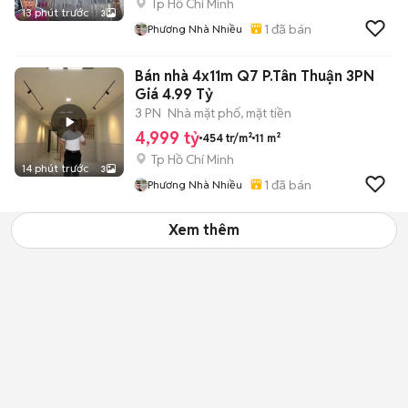
Tp Hồ Chí Minh
13 phút trước
3
1
đã bán
Phương Nhà Nhiều
Bán nhà 4x11m Q7 P.Tân Thuận 3PN
Giá 4.99 Tỷ
3 PN
Nhà mặt phố, mặt tiền
4,999 tỷ
454 tr/m²
11 m²
Tp Hồ Chí Minh
14 phút trước
3
1
đã bán
Phương Nhà Nhiều
Xem thêm