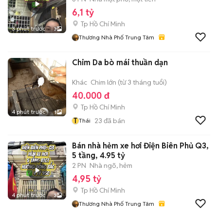
6,1 tỷ
Tp Hồ Chí Minh
3 phút trước
3
Thương Nhà Phố Trung Tâm
Chim Da bò mái thuần dạn
Khác
Chim lớn (từ 3 tháng tuổi)
40.000 đ
Tp Hồ Chí Minh
4 phút trước
1
T
23
đã bán
Thái
Bán nhà hẻm xe hơi Điện Biên Phủ Q3,
5 tầng, 4.95 tỷ
2 PN
Nhà ngõ, hẻm
4,95 tỷ
Tp Hồ Chí Minh
4 phút trước
3
Thương Nhà Phố Trung Tâm