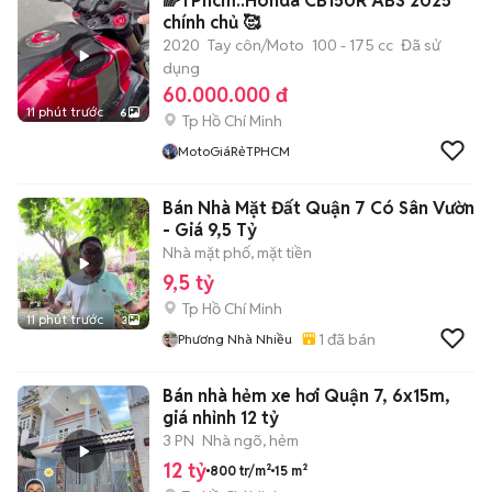
🌈TPhcm..Honda CB150R ABS 2025
chính chủ 🥰
2020
Tay côn/Moto
100 - 175 cc
Đã sử
dụng
60.000.000 đ
11 phút trước
6
Tp Hồ Chí Minh
MotoGiáRẻTPHCM
Bán Nhà Mặt Đất Quận 7 Có Sân Vườn
- Giá 9,5 Tỷ
Nhà mặt phố, mặt tiền
9,5 tỷ
Tp Hồ Chí Minh
11 phút trước
3
1
đã bán
Phương Nhà Nhiều
Bán nhà hẻm xe hơi Quận 7, 6x15m,
giá nhỉnh 12 tỷ
3 PN
Nhà ngõ, hẻm
12 tỷ
800 tr/m²
15 m²