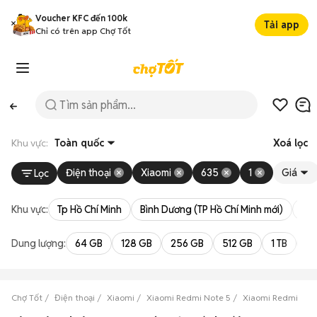
Voucher KFC đến 100k
Tải app
Chỉ có trên app Chợ Tốt
Khu vực:
Toàn quốc
Xoá lọc
Điện thoại
Xiaomi
635
1
Giá
Lọc
Khu vực:
Tp Hồ Chí Minh
Bình Dương (TP Hồ Chí Minh mới)
Bà 
Dung lượng:
64 GB
128 GB
256 GB
512 GB
1 TB
2 
Chợ Tốt
Điện thoại
Xiaomi
Xiaomi Redmi Note 5
Xiaomi Redmi Note