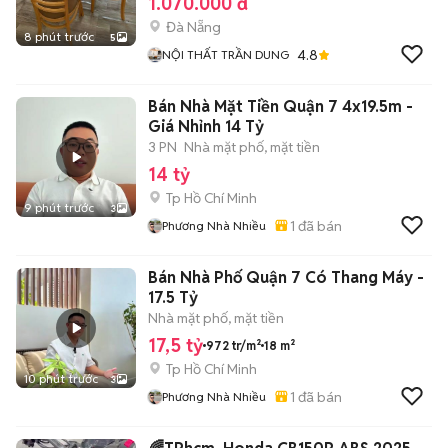
1.070.000 đ
Đà Nẵng
8 phút trước
5
4.8
NỘI THẤT TRẦN DUNG
Bán Nhà Mặt Tiền Quận 7 4x19.5m -
Giá Nhỉnh 14 Tỷ
3 PN
Nhà mặt phố, mặt tiền
14 tỷ
Tp Hồ Chí Minh
9 phút trước
3
1
đã bán
Phương Nhà Nhiều
Bán Nhà Phố Quận 7 Có Thang Máy -
17.5 Tỷ
Nhà mặt phố, mặt tiền
17,5 tỷ
972 tr/m²
18 m²
Tp Hồ Chí Minh
10 phút trước
3
1
đã bán
Phương Nhà Nhiều