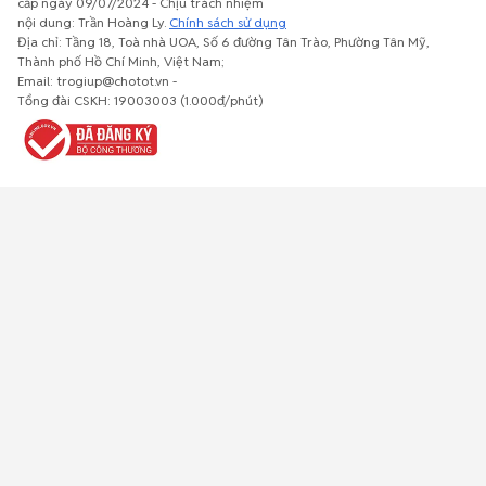
cấp ngày 09/07/2024 - Chịu trách nhiệm
nội dung: Trần Hoàng Ly.
Chính sách sử dụng
Địa chỉ: Tầng 18, Toà nhà UOA, Số 6 đường Tân Trào, Phường Tân Mỹ,
Thành phố Hồ Chí Minh, Việt Nam;
Email: trogiup@chotot.vn -
Bất động
Xe cộ
Thú cưng
Đồ gia
Giải trí, Thể
Tổng đài CSKH: 19003003 (1.000đ/phút)
sản
dụng, nội
thao, Sở
thất, cây
thích
cảnh
Việc làm
Đồ điện tử
Tủ lạnh, máy
Đồ dùng văn
Thời trang,
lạnh, máy
phòng,
Đồ dùng cá
giặt
công nông
nhân
nghiệp
Về trang chủ