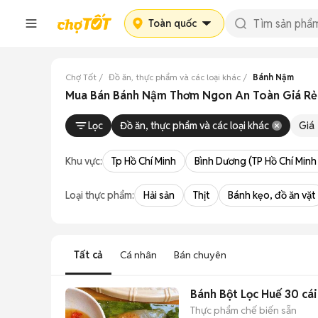
Toàn quốc
Chợ Tốt
Đồ ăn, thực phẩm và các loại khác
Bánh Nậm
Mua Bán Bánh Nậm Thơm Ngon An Toàn Giá Rẻ 
Lọc
Đồ ăn, thực phẩm và các loại khác
Giá
Khu vực:
Tp Hồ Chí Minh
Bình Dương (TP Hồ Chí Minh
Loại thực phẩm:
Hải sản
Thịt
Bánh kẹo, đồ ăn vặt
Tất cả
Cá nhân
Bán chuyên
Bánh Bột Lọc Huế 30 cái
Thực phẩm chế biến sẵn