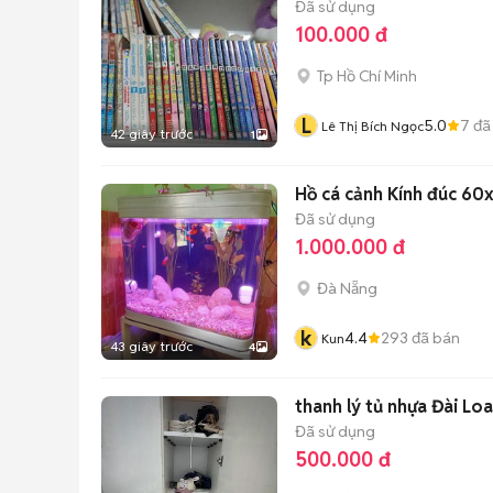
Đã sử dụng
100.000 đ
Tp Hồ Chí Minh
L
5.0
7
đã
Lê Thị Bích Ngọc
42 giây trước
1
Hồ cá cảnh Kính đúc 6
Đã sử dụng
1.000.000 đ
Đà Nẵng
k
4.4
293
đã bán
Kun
43 giây trước
4
thanh lý tủ nhựa Đài Lo
Đã sử dụng
500.000 đ