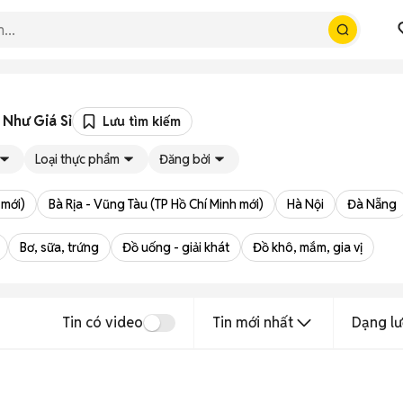
Như Giá Sỉ
Lưu tìm kiếm
Loại thực phẩm
Đăng bởi
 mới)
Bà Rịa - Vũng Tàu (TP Hồ Chí Minh mới)
Hà Nội
Đà Nẵng
Bơ, sữa, trứng
Đồ uống - giải khát
Đồ khô, mắm, gia vị
Tin có video
Tin mới nhất
Dạng lư