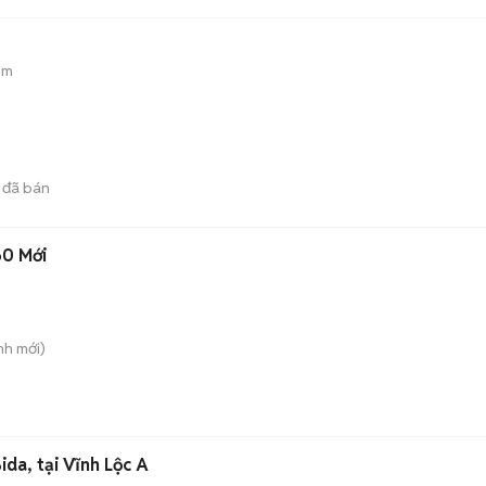
ẻm
đã bán
60 Mới
nh
mới)
da, tại Vĩnh Lộc A