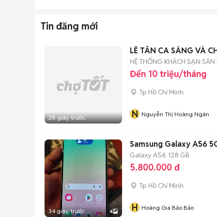
Tin đăng mới
LỄ TÂN CA SÁNG VÀ C
HỆ THỐNG KHÁCH SẠN SÂN 
Đến 10 triệu/tháng
Tp Hồ Chí Minh
N
Nguyễn Thị Hoàng Ngân
28 giây trước
Samsung Galaxy A56 5
Galaxy A56
128 GB
5.800.000 đ
Tp Hồ Chí Minh
H
Hoàng Gia Bảo Bảo
34 giây trước
4