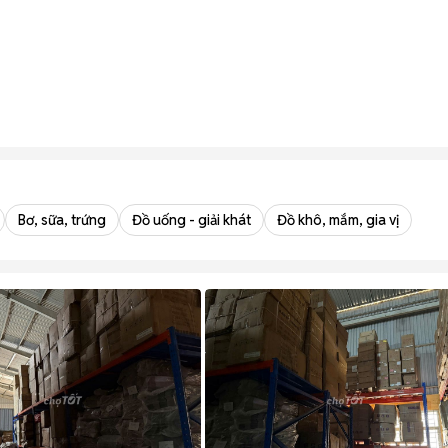
Bơ, sữa, trứng
Đồ uống - giải khát
Đồ khô, mắm, gia vị