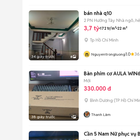
bán nhà q10
2 PN
Hướng Tây
Nhà ngõ, h
3,7 tỷ
172 tr/m²
22 m²
Tp Hồ Chí Minh
n
1.0
36
Nguyentrongluong
34 giây trước
8
Bàn phím cơ AULA WIN
Mới
330.000 đ
Bình Dương
(
TP Hồ Chí Mi
Thanh Lâm
38 giây trước
1
Cần 5 Nam Nữ phục vụ Bi