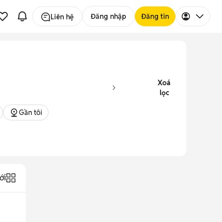
Đăng nhập
Đăng tin
Liên hệ
Xoá
lọc
Gần tôi
ới