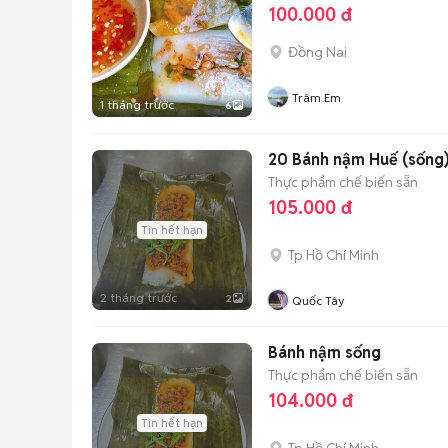
100.000 đ
Đồng Nai
Trâm Em
1 tháng trước
6
20 Bánh nậm Huế (sống
Thực phẩm chế biến sẵn
105.000 đ
Tin hết hạn
Tp Hồ Chí Minh
2 tháng trước
2
Quốc Tây
Bánh nậm sống
Thực phẩm chế biến sẵn
104.000 đ
Tin hết hạn