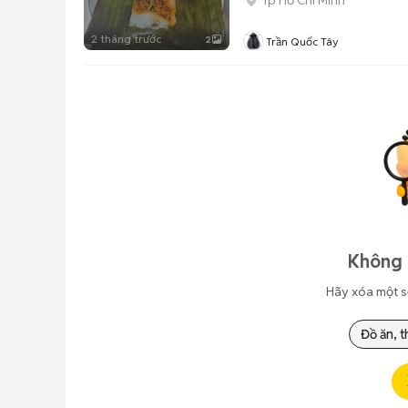
Tp Hồ Chí Minh
2 tháng trước
2
Trần Quốc Tây
Không 
Hãy xóa một s
Đồ ăn, t