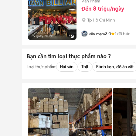
Văn Phạm
Đến 8 triệu/ngày
Tp Hồ Chí Minh
3.0
1
đã bán
Văn Phạm
38 giây trước
1
Bạn cần tìm
loại thực phẩm
nào ?
Loại thực phẩm:
Hải sản
Thịt
Bánh kẹo, đồ ăn vặt