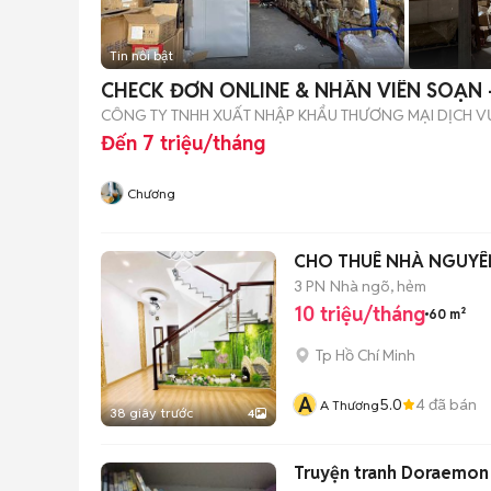
Tin nổi bật
CHECK ĐƠN ONLINE & NHÂN VIÊN SOẠN 
CÔNG TY TNHH XUẤT NHẬP KHẨU THƯƠNG MẠI DỊCH V
Đến 7 triệu/tháng
Chương
CHO THUÊ NHÀ NGUYÊN
3 PN
Nhà ngõ, hẻm
10 triệu/tháng
60 m²
Tp Hồ Chí Minh
A
5.0
4
đã bán
A Thương
38 giây trước
4
Truyện tranh Doraemon