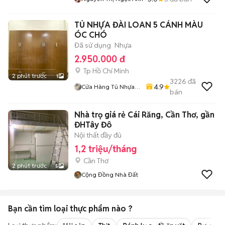
TỦ NHỰA ĐÀI LOAN 5 CÁNH MÀU
ÓC CHÓ
Đã sử dụng
Nhựa
2.950.000 đ
Tp Hồ Chí Minh
2 phút trước
1
3226
đã
4.9
Cửa Hàng Tủ Nhựa
bán
Đài Loan Hoàng
Quân
Nhà trọ giá rẻ Cái Răng, Cần Thơ, gần
ĐHTây Đô
Nội thất đầy đủ
1,2 triệu/tháng
Cần Thơ
2 phút trước
5
Cộng Đồng Nhà Đất
Bạn cần tìm
loại thực phẩm
nào ?