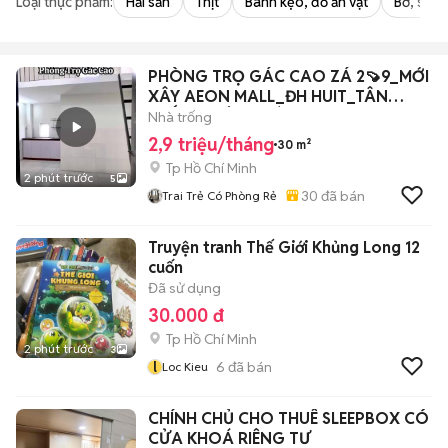
Loại thực phẩm:
Hải sản
Thịt
Bánh kẹo, đồ ăn vặt
Bơ, sữa,
PHÒNG TRỌ GÁC CAO ZÁ 2🍠9_MỚI
XÂY AEON MALL_ĐH HUIT_TÂN
THẮNG, TÂN PHÚ
Nhà trống
2,9 triệu/tháng
30 m²
Tp Hồ Chí Minh
2 phút trước
5
30
đã bán
Trai Trẻ Có Phòng Rẻ
Truyện tranh Thế Giới Khủng Long 12
cuốn
Đã sử dụng
30.000 đ
Tp Hồ Chí Minh
2 phút trước
3
l
6
đã bán
Loc Kieu
CHÍNH CHỦ CHO THUÊ SLEEPBOX CÓ
CỬA KHOÁ RIÊNG TƯ