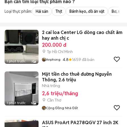
Bạn cần tìm
loại thực phẩm
nào ?
Loại thực phẩm:
Hải sản
Thịt
Bánh kẹo, đồ ăn vặt
Bơ, sữa,
2 cai loa Center LG dòng cao chất âm
hay anh chị c
200.000 đ
Tp Hồ Chí Minh
4.8
1659
đã bán
Anphong
1 phút trước
3
Mặt tiền cho thuê đường Nguyễn
Thông, 2.6 triệu
Nhà trống
2,6 triệu/tháng
Cần Thơ
1 phút trước
5
Cộng Đồng Nhà Đất
ASUS ProArt PA278QGV 27 inch 2K