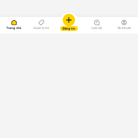
Trang chủ
Quản lý tin
Liên hệ
Tài khoản
Đăng tin
109.000 Bình chọn
Tải ứng dụng Chợ Tốt
Về Chợ Tốt
Quy chế sàn
Chính sách bảo mật
Giải quyết tranh chấp
CÔNG TY TNHH CHỢ TỐT - Người đại diện theo pháp luật: