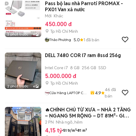
Pass bộ lau nhà Parroti PROMAX -
PX01 Van xả nước
Mới
Khác
450.000 đ
Tp Hồ Chí Minh
2 phút trước
6
5.0
1
đã bán
Thảo Phương
DELL 7480 COR I7 ram 8ssd 256g
Intel Core i7
8 GB
256 GB
SSD
5.000.000 đ
Tp Hồ Chí Minh
2 phút trước
6
46
đã
4.9
Cửa Hàng LAPTOP Cũ
bán
Giá Rẻ
🔥CHÍNH CHỦ TỪ XƯA – NHÀ 2 TẦNG
– NGANG 5M RỘNG – DT 81M²- GIÁ
SIÊU RẺ🔥
2 PN
Nhà ngõ, hẻm
4,15 tỷ
51 tr/m²
81 m²