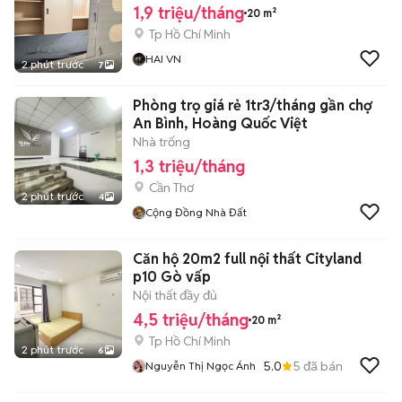
1,9 triệu/tháng
20 m²
Tp Hồ Chí Minh
HAI VN
2 phút trước
7
Phòng trọ giá rẻ 1tr3/tháng gần chợ
An Bình, Hoàng Quốc Việt
Nhà trống
1,3 triệu/tháng
Cần Thơ
2 phút trước
4
Cộng Đồng Nhà Đất
Căn hộ 20m2 full nội thất Cityland
p10 Gò vấp
Nội thất đầy đủ
4,5 triệu/tháng
20 m²
Tp Hồ Chí Minh
2 phút trước
6
5.0
5
đã bán
Nguyễn Thị Ngọc Ánh