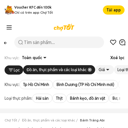
Voucher KFC đến 100k
Tải app
Chỉ có trên app Chợ Tốt
Khu vực:
Toàn quốc
Xoá lọc
Đồ ăn, thực phẩm và các loại khác
Giá
Loại 
Lọc
Khu vực:
Tp Hồ Chí Minh
Bình Dương (TP Hồ Chí Minh mới)
Bà 
Loại thực phẩm:
Hải sản
Thịt
Bánh kẹo, đồ ăn vặt
Bơ, sữa,
Chợ Tốt
Đồ ăn, thực phẩm và các loại khác
Bánh Tráng Abi