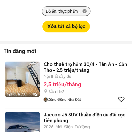
Đồ ăn, thực phẩm ...
Xóa tất cả bộ lọc
Tin đăng mới
Cho thuê trọ hẻm 30/4 - Tân An - Cần
Thơ - 2.5 triệu/tháng
Nội thất đầy đủ
2,5 triệu/tháng
Cần Thơ
1 phút trước
4
Cộng Đồng Nhà Đất
Jaecoo J5 SUV thuần điện ưu đãi cọc
tiên phong
2026
Mới
Điện
Tự động