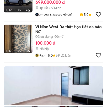
699.000.000 đ
Tp Hồ Chí Minh
1 phút trước
8
5.0
Omoda & Jaecoo Hồ Chí
Minh
Ví Nine West Da thật Họa tiết da báo
Nữ
Đã sử dụng
Đồ nữ
100.000 đ
Hà Nội
1 phút trước
3
N
5.0
69
đã bán
Ngọc