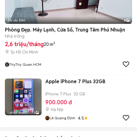
Tin ưu tiên
8
+
2
Phòng Đẹp. Máy Lạnh, Cửa Sổ, Trung Tâm Phú Nhuận
Nhà trống
2,6 triệu/tháng
20 m²
Tp Hồ Chí Minh
ThyThy Quan HCM
Apple iPhone 7 Plus 32GB
iPhone 7 Plus
32 GB
900.000 đ
Hà Nội
1 phút trước
3
4.5
Lã Quang Định