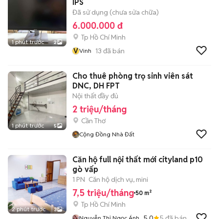
IPS
Đã sử dụng (chưa sửa chữa)
6.000.000 đ
Tp Hồ Chí Minh
1 phút trước
2
V
13
đã bán
Vinh
Cho thuê phòng trọ sinh viên sát
DNC, DH FPT
Nội thất đầy đủ
2 triệu/tháng
Cần Thơ
1 phút trước
5
Cộng Đồng Nhà Đất
Căn hộ full nội thất mới cityland p10
gò vấp
1 PN
Căn hộ dịch vụ, mini
7,5 triệu/tháng
50 m²
Tp Hồ Chí Minh
2 phút trước
3
5.0
5
đã bán
Nguyễn Thị Ngọc Ánh