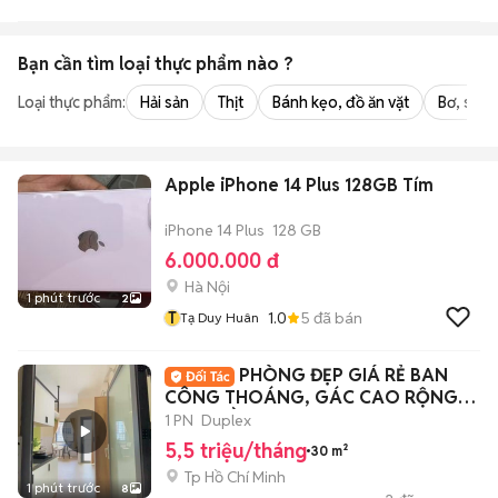
Bạn cần tìm
loại thực phẩm
nào ?
Loại thực phẩm:
Hải sản
Thịt
Bánh kẹo, đồ ăn vặt
Bơ, sữa,
Apple iPhone 14 Plus 128GB Tím
iPhone 14 Plus
128 GB
6.000.000 đ
Hà Nội
1 phút trước
2
T
1.0
5
đã bán
Tạ Duy Huân
PHÒNG ĐẸP GIÁ RẺ BAN
CÔNG THOÁNG, GÁC CAO RỘNG
30m2 GẦN UTH, VLU, Q1
1 PN
Duplex
5,5 triệu/tháng
30 m²
Tp Hồ Chí Minh
1 phút trước
8