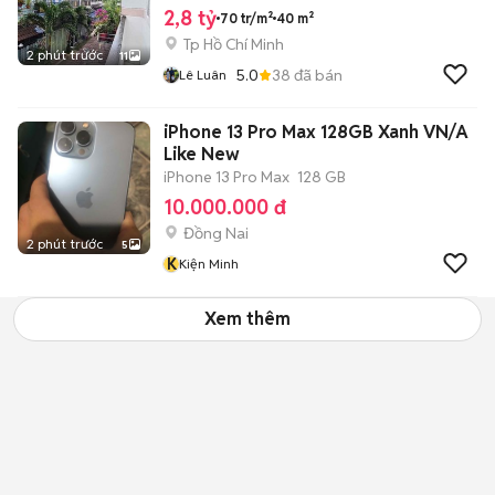
2,8 tỷ
70 tr/m²
40 m²
Tp Hồ Chí Minh
2 phút trước
11
5.0
38
đã bán
Lê Luân
iPhone 13 Pro Max 128GB Xanh VN/A
Like New
iPhone 13 Pro Max
128 GB
10.000.000 đ
Đồng Nai
2 phút trước
5
K
Kiện Minh
Xem thêm