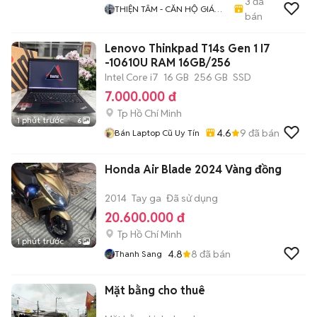
3
đã
THIỆN TÂM - CĂN HỘ GIÁ
bán
TỐT
Lenovo Thinkpad T14s Gen 1 I7
-10610U RAM 16GB/256
Intel Core i7
16 GB
256 GB
SSD
7.000.000 đ
Tp Hồ Chí Minh
1 phút trước
6
4.6
9
đã bán
Bán Laptop Cũ Uy Tín
Honda Air Blade 2024 Vàng đồng
2014
Tay ga
Đã sử dụng
20.600.000 đ
Tp Hồ Chí Minh
1 phút trước
5
4.8
8
đã bán
Thanh Sang
Mặt bằng cho thuê