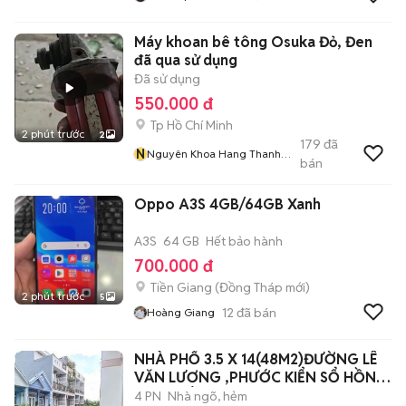
Máy khoan bê tông Osuka Đỏ, Đen
đã qua sử dụng
Đã sử dụng
550.000 đ
Tp Hồ Chí Minh
2 phút trước
2
179
đã
N
Nguyên Khoa Hang Thanh
bán
Lý
Oppo A3S 4GB/64GB Xanh
A3S
64 GB
Hết bảo hành
700.000 đ
Tiền Giang
(
Đồng Tháp
mới)
2 phút trước
5
12
đã bán
Hoàng Giang
NHÀ PHỐ 3.5 X 14(48M2)ĐƯỜNG LÊ
VĂN LƯƠNG ,PHƯỚC KIỂN SỔ HỒNG
SANG TÊN.
4 PN
Nhà ngõ, hẻm