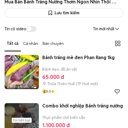
Mua Bán Bánh Tráng Nướng Thơm Ngon Nhìn Thôi Đã Thèm Giá Siêu Rẻ
Lưu tìm kiếm
Tin có video
Tin mới nhất
Tất cả
Cá nhân
Bán chuyên
Bánh tráng mè đen Phan Rang 1kg
Bánh kẹo, đồ ăn vặt
65.000 đ
Thừa Thiên Huế
(
TP Huế
mới)
2 tháng trước
2
c
5.0
Combo khởi nghiệp Bánh tráng nướng
Thực phẩm chế biến sẵn
Tin hết hạn
1.100.000 đ