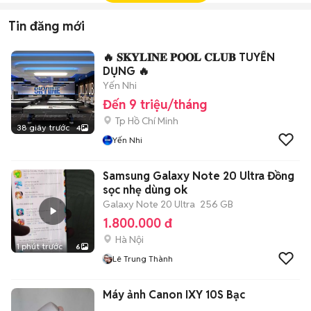
Tin đăng mới
🔥 𝐒𝐊𝐘𝐋𝐈𝐍𝐄 𝐏𝐎𝐎𝐋 𝐂𝐋𝐔𝐁 TUYỂN
DỤNG 🔥
Yến Nhi
Đến 9 triệu/tháng
Tp Hồ Chí Minh
38 giây trước
4
Yến Nhi
Samsung Galaxy Note 20 Ultra Đồng
sọc nhẹ dùng ok
Galaxy Note 20 Ultra
256 GB
1.800.000 đ
Hà Nội
1 phút trước
6
Lê Trung Thành
Máy ảnh Canon IXY 10S Bạc