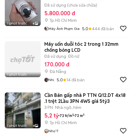
Đã sử dụng (chưa sửa chữa)
5.800.000 đ
Tp Hồ Chí Minh
1 phút trước
6
5.0
444
đã bán
Máy Ảnh Phạm Gia
Máy uốn duỗi tóc 2 trong 1 32mm
chống bỏng LCD
Đã sử dụng
Đồ nữ
170.000 đ
Đà Nẵng
1 phút trước
5.0
14
đã bán
Nhi
Cần Bán gấp nhà P TTN Q12.DT 4x18
.1 trệt 2Lầu 3PN 4WS giá 5tỷ3
3 PN
Nhà ngõ, hẻm
5,2 tỷ
72 tr/m²
72 m²
Tp Hồ Chí Minh
1 phút trước
4
Như Ý