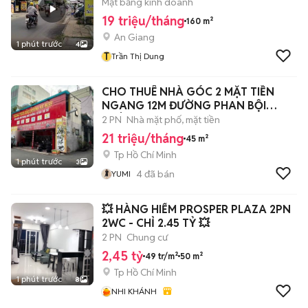
Mặt bằng kinh doanh
19 triệu/tháng
160 m²
An Giang
1 phút trước
4
T
Trần Thị Dung
CHO THUÊ NHÀ GÓC 2 MẶT TIỀN
NGANG 12M ĐƯỜNG PHAN BỘI
CHÂU 21triệu
2 PN
Nhà mặt phố, mặt tiền
21 triệu/tháng
45 m²
Tp Hồ Chí Minh
1 phút trước
3
4
đã bán
YUMI
💥 HÀNG HIẾM PROSPER PLAZA 2PN
2WC - CHỈ 2.45 TỶ 💥
2 PN
Chung cư
2,45 tỷ
49 tr/m²
50 m²
Tp Hồ Chí Minh
1 phút trước
8
NHI KHÁNH