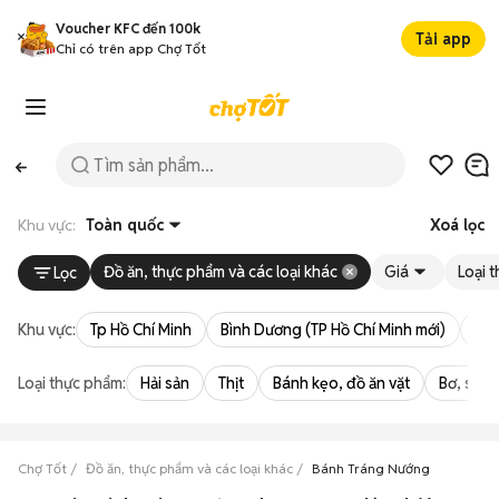
Voucher KFC đến 100k
Tải app
Chỉ có trên app Chợ Tốt
Khu vực:
Toàn quốc
Xoá lọc
Đồ ăn, thực phẩm và các loại khác
Giá
Loại 
Lọc
Khu vực:
Tp Hồ Chí Minh
Bình Dương (TP Hồ Chí Minh mới)
Bà 
Loại thực phẩm:
Hải sản
Thịt
Bánh kẹo, đồ ăn vặt
Bơ, sữa,
Chợ Tốt
Đồ ăn, thực phẩm và các loại khác
Bánh Tráng Nướng