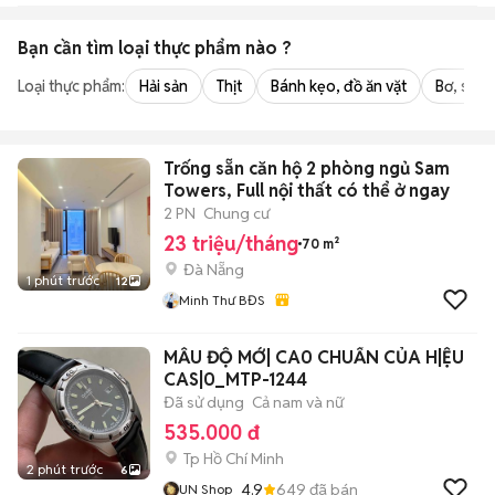
Bạn cần tìm
loại thực phẩm
nào ?
Loại thực phẩm:
Hải sản
Thịt
Bánh kẹo, đồ ăn vặt
Bơ, sữa,
Trống sẵn căn hộ 2 phòng ngủ Sam
Towers, Full nội thất có thể ở ngay
2 PN
Chung cư
23 triệu/tháng
70 m²
Đà Nẵng
1 phút trước
12
Minh Thư BĐS
MẪU ĐỘ MỚ| CA0 CHUẨN CỦA H|ỆU
CAS|0_MTP-1244
Đã sử dụng
Cả nam và nữ
535.000 đ
Tp Hồ Chí Minh
2 phút trước
6
4.9
649
đã bán
UN Shop