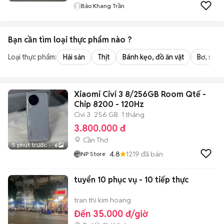
Bảo Khang Trần
Bạn cần tìm
loại thực phẩm
nào ?
Loại thực phẩm:
Hải sản
Thịt
Bánh kẹo, đồ ăn vặt
Bơ, sữa,
Xiaomi Civi 3 8/256GB Room Qtế -
Chip 8200 - 120Hz
Civi 3
256 GB
1 tháng
3.800.000 đ
Cần Thơ
5 phút trước
6
4.8
1219
đã bán
NP Store
tuyển 10 phục vụ - 10 tiếp thực
tran thi kim hoang
Đến 35.000 đ/giờ