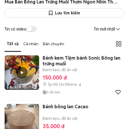
Mua Bán Bông Lan Trứng Muối Thơm Ngon Nhìn Thôi Đã Thèm Giá Rẻ
Lưu tìm kiếm
Tin có video
Tin mới nhất
Tất cả
Cá nhân
Bán chuyên
Bánh kem Tiệm bánh Sonic Bông lan
trứng muối
Bánh kẹo, đồ ăn vặt
150.000 đ
Tp Hồ Chí Minh
4
5 ngày trước
4
2
đã bán
Bánh bông lan Cacao
Bánh kẹo, đồ ăn vặt
35.000 đ