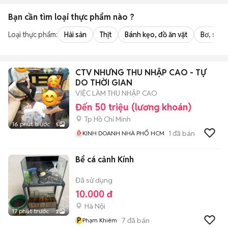
Bạn cần tìm
loại thực phẩm
nào ?
Loại thực phẩm:
Hải sản
Thịt
Bánh kẹo, đồ ăn vặt
Bơ, sữa,
CTV NHƯNG THU NHẬP CAO - TỰ
DO THỜI GIAN
VIỆC LÀM THU NHẬP CAO
Đến 50 triệu (lương khoán)
Tp Hồ Chí Minh
16 phút trước
5
1
đã bán
KINH DOANH NHÀ PHỐ HCM
Bể cá cảnh Kính
Đã sử dụng
10.000 đ
Hà Nội
17 phút trước
2
P
7
đã bán
Phạm Khiêm