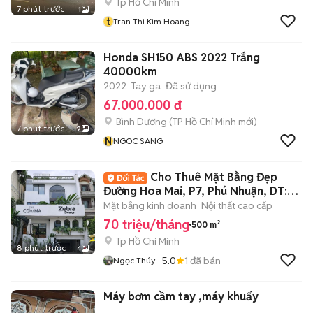
Tp Hồ Chí Minh
7 phút trước
1
t
Tran Thi Kim Hoang
Honda SH150 ABS 2022 Trắng
40000km
2022
Tay ga
Đã sử dụng
67.000.000 đ
Bình Dương
(
TP Hồ Chí Minh
mới)
7 phút trước
2
N
NGOC SANG
Cho Thuê Mặt Bằng Đẹp
Đường Hoa Mai, P7, Phú Nhuận, DT:
8x20m
Mặt bằng kinh doanh
Nội thất cao cấp
70 triệu/tháng
500 m²
Tp Hồ Chí Minh
8 phút trước
4
5.0
1
đã bán
Ngọc Thúy
Máy bơm cầm tay ,máy khuấy