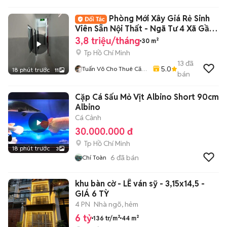
Phòng Mới Xây Giá Rẻ Sinh
Viên Sẵn Nội Thất - Ngã Tư 4 Xã Gần
ĐH VUH
3,8 triệu/tháng
30 m²
Tp Hồ Chí Minh
13
đã
5.0
Tuấn Võ Cho Thuê Căn
18 phút trước
11
bán
Hộ Phòng Trọ
Cặp Cá Sấu Mỏ Vịt Albino Short 90cm
Albino
Cá Cảnh
30.000.000 đ
Tp Hồ Chí Minh
18 phút trước
3
6
đã bán
Chí Toàn
khu bàn cờ - LÊ ván sỹ - 3,15x14,5 -
GIÁ 6 TỲ
4 PN
Nhà ngõ, hẻm
6 tỷ
136 tr/m²
44 m²