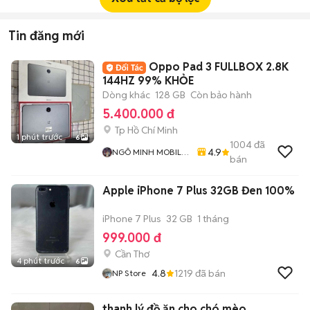
Tin đăng mới
Oppo Pad 3 FULLBOX 2.8K
144HZ 99% KHỎE
Dòng khác
128 GB
Còn bảo hành
5.400.000 đ
Tp Hồ Chí Minh
1 phút trước
6
1004
đã
4.9
NGÔ MINH MOBILE
bán
SHOP
Apple iPhone 7 Plus 32GB Đen 100%
iPhone 7 Plus
32 GB
1 tháng
999.000 đ
Cần Thơ
4 phút trước
6
4.8
1219
đã bán
NP Store
thanh lý đồ ăn cho chó mèo