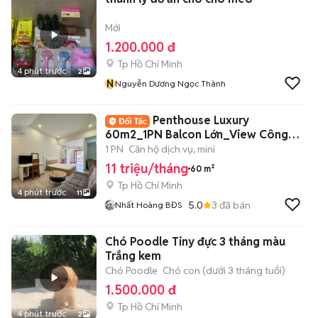
Mới
1.200.000 đ
Tp Hồ Chí Minh
4 phút trước
2
N
Nguyễn Dương Ngọc Thành
Penthouse Luxury
60m2_1PN Balcon Lớn_View Công
Viên Ngay Võ Thị Sáu
1 PN
Căn hộ dịch vụ, mini
11 triệu/tháng
60 m²
Tp Hồ Chí Minh
4 phút trước
11
5.0
3
đã bán
Nhất Hoàng BĐS
Chó Poodle Tiny đực 3 tháng màu
Trắng kem
Chó Poodle
Chó con (dưới 3 tháng tuổi)
1.500.000 đ
Tp Hồ Chí Minh
4 phút trước
2