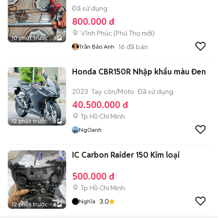
Đã sử dụng
800.000 đ
Vĩnh Phúc
(
Phú Thọ
mới)
10 phút trước
3
16
đã bán
Trần Bảo Anh
Honda CBR150R Nhập khẩu màu Đen
2023
Tay côn/Moto
Đã sử dụng
40.500.000 đ
Tp Hồ Chí Minh
12 phút trước
2
NgOanh
IC Carbon Raider 150 Kim loại
500.000 đ
Tp Hồ Chí Minh
3.0
Nghĩa
12 phút trước
8