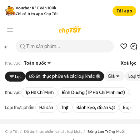
Voucher KFC đến 100k
Tải app
Chỉ có trên app Chợ Tốt
Khu vực:
Toàn quốc
Xoá lọc
Đồ ăn, thực phẩm và các loại khác
Giá
Loại 
Lọc
Khu vực:
Tp Hồ Chí Minh
Bình Dương (TP Hồ Chí Minh mới)
Bà 
Loại thực phẩm:
Hải sản
Thịt
Bánh kẹo, đồ ăn vặt
Bơ, sữa,
Chợ Tốt
Đồ ăn, thực phẩm và các loại khác
Bông Lan Trứng Muối