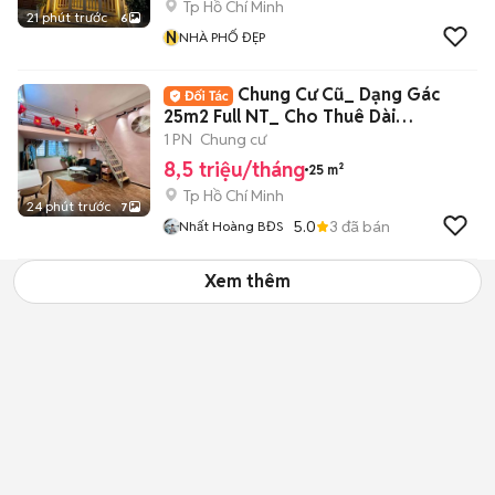
Tp Hồ Chí Minh
21 phút trước
6
N
NHÀ PHỐ ĐẸP
Chung Cư Cũ_ Dạng Gác
25m2 Full NT_ Cho Thuê Dài
Hạn_Ngay Chợ BThanh
1 PN
Chung cư
8,5 triệu/tháng
25 m²
Tp Hồ Chí Minh
24 phút trước
7
5.0
3
đã bán
Nhất Hoàng BĐS
Xem thêm