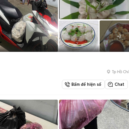
+
2
Tp Hồ Chí
Bấm để hiện số
Chat