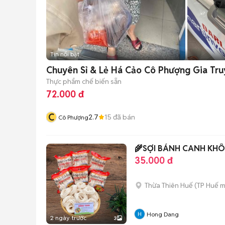
Tin nổi bật
Chuyên Sỉ & Lẻ Há Cảo Cô Phượng Gia Tru
Thực phẩm chế biến sẵn
72.000 đ
C
2.7
15
đã bán
Cô Phượng
🌾SỢI BÁNH CANH KH
35.000 đ
Thừa Thiên Huế
(
TP Huế
m
Hong Dang
2 ngày trước
3