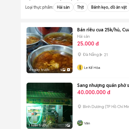
Loại thực phẩm:
Hải sản
Thịt
Bánh kẹo, đồ ăn vặt
Bán riêu cua 25k/hủ, C
Hải sản
25.000 đ
Đà Nẵng
21
l
Le Kế Hòa
4 ngày trước
5
Sang nhượng quán phở s
40.000.000 đ
Bình Dương
(
TP Hồ Chí Mi
Vân
1 tuần trước
3