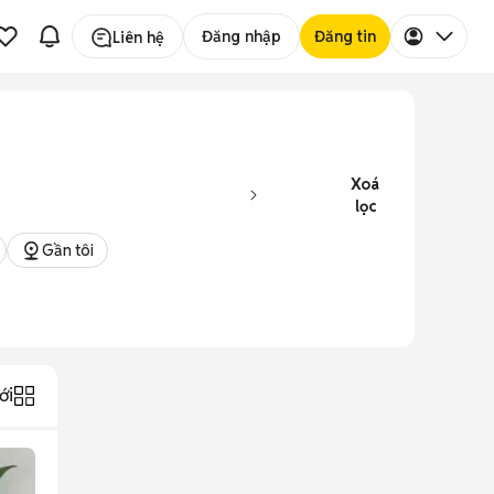
Đăng nhập
Đăng tin
Liên hệ
Xoá
lọc
Gần tôi
ới