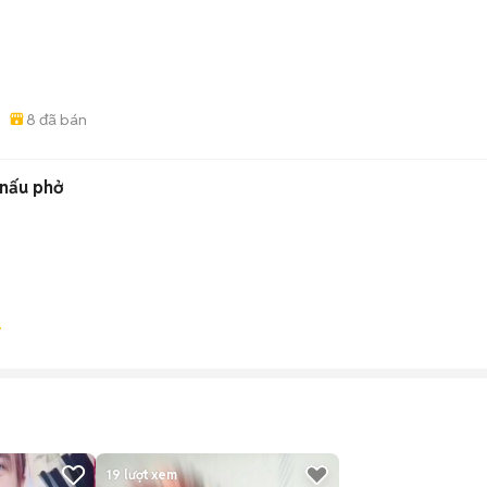
8
đã bán
 nấu phở
19
lượt xem