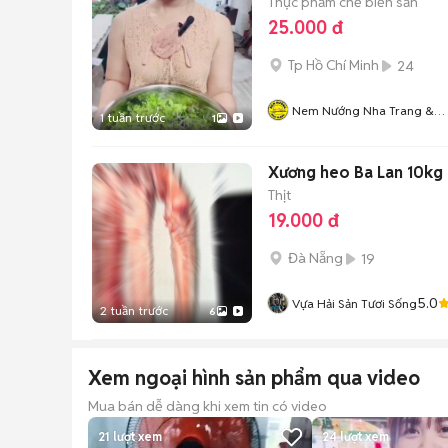
Thực phẩm chế biến sẵn
25.000 đ
Tp Hồ Chí Minh
24
Nem Nướng Nha Trang &
1 tuần trước
1
Bún Thịt Nướng Mr. Nem
Xương heo Ba Lan 10kg
Thịt
19.000 đ
Đà Nẵng
19
5.0
Vựa Hải Sản Tươi Sống
2 tuần trước
6
Xem ngoại hình sản phẩm qua video
Mua bán dễ dàng khi xem tin có video
21
lượt xem
24
lượt xem