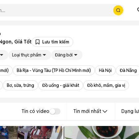
u
Ngon, Giá Tốt
Lưu tìm kiếm
Loại thực phẩm
Đăng bởi
 mới)
Bà Rịa - Vũng Tàu (TP Hồ Chí Minh mới)
Hà Nội
Đà Nẵng
Bơ, sữa, trứng
Đồ uống - giải khát
Đồ khô, mắm, gia vị
Tin có video
Tin mới nhất
Dạng lư