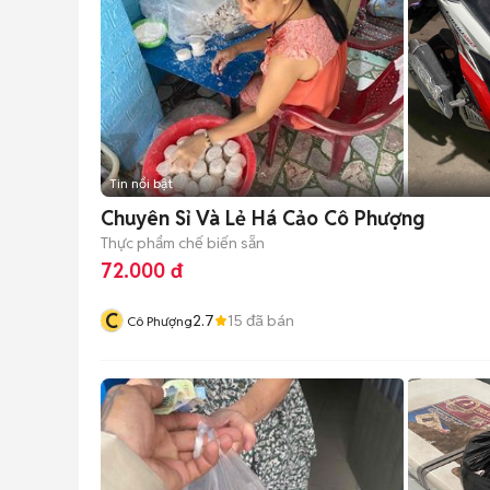
Tin nổi bật
Chuyên Sỉ Và Lẻ Há Cảo Cô Phượng
Thực phẩm chế biến sẵn
72.000 đ
C
2.7
15
đã bán
Cô Phượng