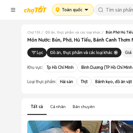
Toàn quốc
Chợ Tốt
Đồ ăn, thực phẩm và các loại khác
Bún Phở Hủ Tiế
Món Nước: Bún, Phở, Hủ Tiếu, Bánh Canh Thơm 
Lọc
Đồ ăn, thực phẩm và các loại khác
Giá
Khu vực:
Tp Hồ Chí Minh
Bình Dương (TP Hồ Chí Minh
Loại thực phẩm:
Hải sản
Thịt
Bánh kẹo, đồ ăn vặt
Tất cả
Cá nhân
Bán chuyên