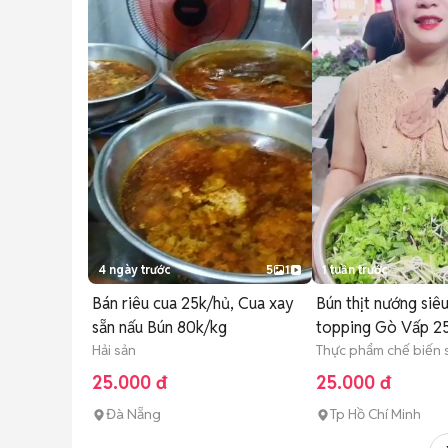
4 ngày trước
5
1
1 tuần trước
Bán riêu cua 25k/hủ, Cua xay
Bún thịt nướng siêu
sẵn nấu Bún 80k/kg
topping Gò Vấp 25
Hải sản
Thực phẩm chế biến 
25.000 đ
25.000 đ
Đà Nẵng
Tp Hồ Chí Minh