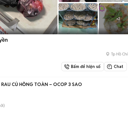
+
2
yền
Tp Hồ Chí
Bấm để hiện số
Chat
Ô RAU CỦ HỒNG TOÀN – OCOP 3 SAO
ới)