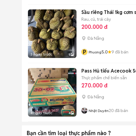
Sầu riêng Thái 1kg cơm 
Rau, củ, trái cây
200.000 đ
Đà Nẵng
P
5.0
9
đã bán
Phuong
3 ngày trước
5
Pass Hủ tiếu Acecook S
Thực phẩm chế biến sẵn
270.000 đ
Đà Nẵng
20
đã bán
Nhật Duyên
4 ngày trước
4
Bạn cần tìm
loại thực phẩm
nào ?