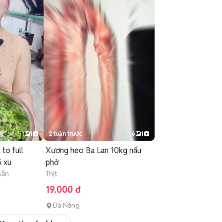
1
1
2 tuần trước
6
1
 to full
Xương heo Ba Lan 10kg nấu
 xu
phở
sẵn
Thịt
19.000 đ
Đà Nẵng