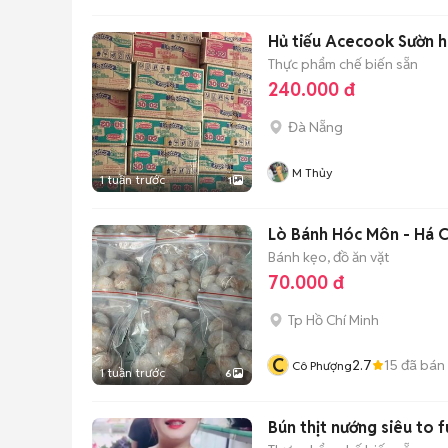
Hủ tiếu Acecook Sườn h
Thực phẩm chế biến sẵn
240.000 đ
Đà Nẵng
M Thủy
1 tuần trước
1
Lò Bánh Hóc Môn - Há 
Bánh kẹo, đồ ăn vặt
70.000 đ
Tp Hồ Chí Minh
C
2.7
15
đã bán
Cô Phượng
1 tuần trước
6
Bún thịt nướng siêu to 