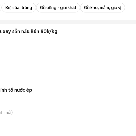
Bơ, sữa, trứng
Đồ uống - giải khát
Đồ khô, mắm, gia vị
ua xay sẵn nấu Bún 80k/kg
inh tố nước ép
nh
mới)