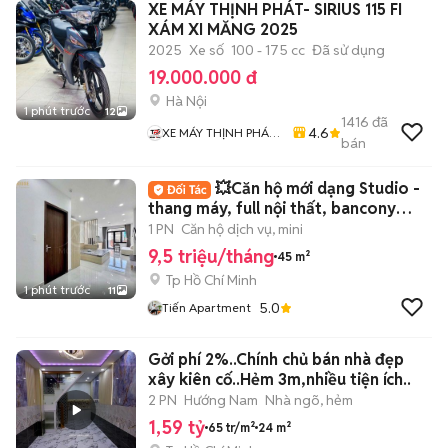
XE MÁY THỊNH PHÁT- SIRIUS 115 FI
XÁM XI MĂNG 2025
2025
Xe số
100 - 175 cc
Đã sử dụng
19.000.000 đ
Hà Nội
1 phút trước
12
1416
đã
4.6
XE MÁY THỊNH PHÁT
bán
XE LƯỚT GIÁ RẺ
💥Căn hộ mới dạng Studio -
thang máy, full nội thất, bancony
thoáng mát
1 PN
Căn hộ dịch vụ, mini
9,5 triệu/tháng
45 m²
Tp Hồ Chí Minh
1 phút trước
11
5.0
Tiến Apartment
Gởi phí 2%..Chính chủ bán nhà đẹp
xây kiên cố..Hẻm 3m,nhiều tiện ích..
2 PN
Hướng Nam
Nhà ngõ, hẻm
1,59 tỷ
65 tr/m²
24 m²