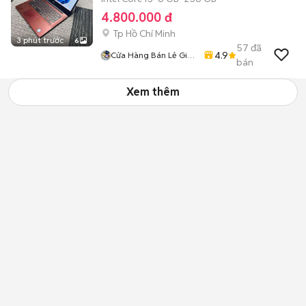
4.800.000 đ
Tp Hồ Chí Minh
3 phút trước
6
57
đã
4.9
Cửa Hàng Bán Lẻ Giá
bán
Sỉ Ship Tận Nhà
Xem thêm