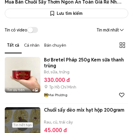
Mua Bán Chuối Sấy Thơm Ngon An Toàn Giá Rẻ Như Giá Sỉ
Lưu tìm kiếm
Tin có video
Tin mới nhất
Tất cả
Cá nhân
Bán chuyên
Bơ Bretel Pháp 250g Kem sữa thanh
trùng
Bơ, sữa, trứng
330.000 đ
Tp Hồ Chí Minh
Tin ưu tiên
6
M
Mai Phương
Chuối sấy dẻo mix hạt hộp 200gram
Rau, củ, trái cây
Tin hết hạn
45.000 đ