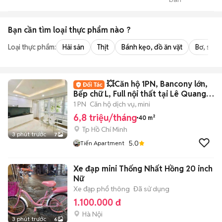
TienTranMobile
Bạn cần tìm
loại thực phẩm
nào ?
Loại thực phẩm:
Hải sản
Thịt
Bánh kẹo, đồ ăn vặt
Bơ, sữa,
💥Căn hộ 1PN, Bancony lớn,
Bếp chữ L, Full nội thất tại Lê Quang
Định
1 PN
Căn hộ dịch vụ, mini
6,8 triệu/tháng
40 m²
Tp Hồ Chí Minh
3 phút trước
7
5.0
Tiến Apartment
Xe đạp mini Thống Nhất Hồng 20 inch
Nữ
Xe đạp phổ thông
Đã sử dụng
1.100.000 đ
Hà Nội
3 phút trước
6