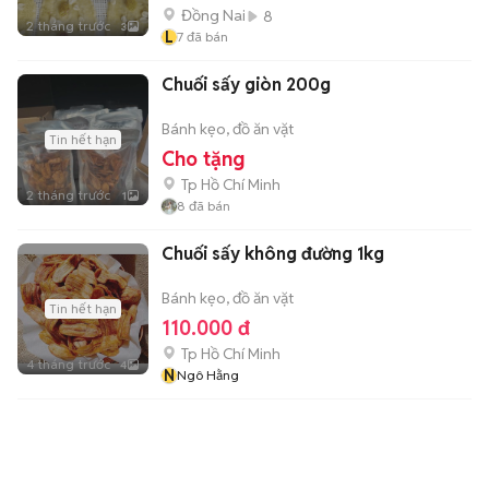
Đồng Nai
8
2 tháng trước
3
L
7
đã bán
Chuối sấy giòn 200g
Bánh kẹo, đồ ăn vặt
Tin hết hạn
Cho tặng
Tp Hồ Chí Minh
2 tháng trước
1
8
đã bán
Chuối sấy không đường 1kg
Bánh kẹo, đồ ăn vặt
Tin hết hạn
110.000 đ
Tp Hồ Chí Minh
4 tháng trước
4
N
Ngô Hằng