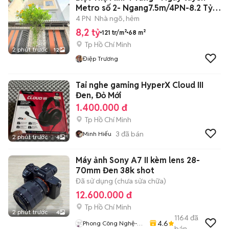
Metro số 2- Ngang7.5m/4PN-8.2 Tỷ
TL
4 PN
Nhà ngõ, hẻm
8,2 tỷ
121 tr/m²
68 m²
Tp Hồ Chí Minh
2 phút trước
12
Điệp Trương
Tai nghe gaming HyperX Cloud III
Đen, Đỏ Mới
1.400.000 đ
Tp Hồ Chí Minh
3
đã bán
Minh Hiếu
2 phút trước
4
Máy ảnh Sony A7 II kèm lens 28-
70mm Đen 38k shot
Đã sử dụng (chưa sửa chữa)
12.600.000 đ
Tp Hồ Chí Minh
2 phút trước
4
1164
đã
4.6
Phong Công Nghệ-
bán