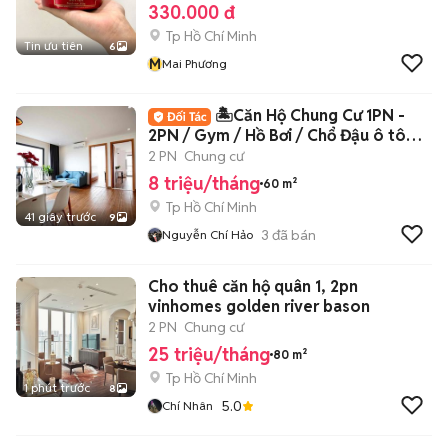
330.000 đ
Tp Hồ Chí Minh
Tin ưu tiên
6
M
Mai Phương
🏝️Căn Hộ Chung Cư 1PN -
2PN / Gym / Hồ Bơi / Chổ Đậu ô tô
Giá Chỉ 8Tr🏝️
2 PN
Chung cư
8 triệu/tháng
60 m²
Tp Hồ Chí Minh
41 giây trước
9
3
đã bán
Nguyễn Chí Hảo
Cho thuê căn hộ quân 1, 2pn
vinhomes golden river bason
2 PN
Chung cư
25 triệu/tháng
80 m²
Tp Hồ Chí Minh
1 phút trước
8
5.0
Chí Nhân