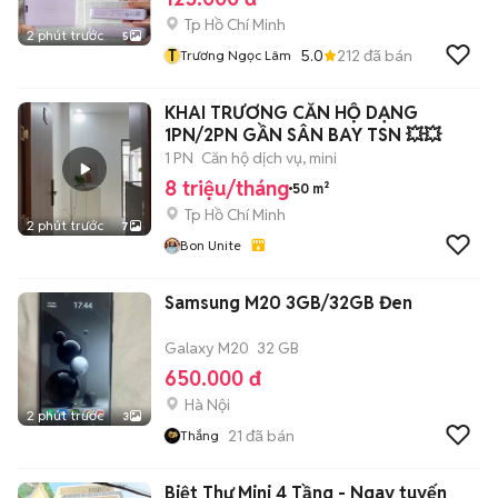
Tp Hồ Chí Minh
2 phút trước
5
T
5.0
212
đã bán
Trương Ngọc Lâm
KHAI TRƯƠNG CĂN HỘ DẠNG
1PN/2PN GẦN SÂN BAY TSN 💥💥
1 PN
Căn hộ dịch vụ, mini
8 triệu/tháng
50 m²
Tp Hồ Chí Minh
2 phút trước
7
Bon Unite
Samsung M20 3GB/32GB Đen
Galaxy M20
32 GB
650.000 đ
Hà Nội
2 phút trước
3
21
đã bán
Thắng
Biệt Thự Mini 4 Tầng - Ngay tuyến