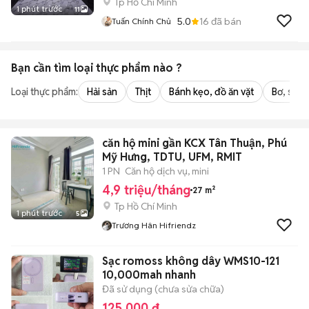
Tp Hồ Chí Minh
1 phút trước
11
5.0
16
đã bán
Tuấn Chính Chủ
Bạn cần tìm
loại thực phẩm
nào ?
Loại thực phẩm:
Hải sản
Thịt
Bánh kẹo, đồ ăn vặt
Bơ, sữa,
căn hộ mini gần KCX Tân Thuận, Phú
Mỹ Hưng, TDTU, UFM, RMIT
1 PN
Căn hộ dịch vụ, mini
4,9 triệu/tháng
27 m²
Tp Hồ Chí Minh
1 phút trước
5
Trương Hân Hifriendz
Sạc romoss không dây WMS10-121
10,000mah nhanh
Đã sử dụng (chưa sửa chữa)
125.000 đ