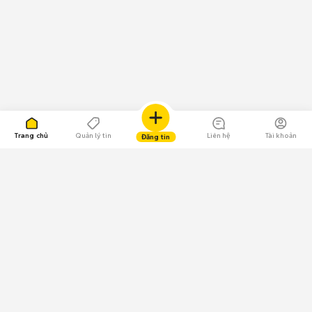
Trang chủ
Quản lý tin
Liên hệ
Tài khoản
Đăng tin
109.000 Bình chọn
Tải ứng dụng Chợ Tốt