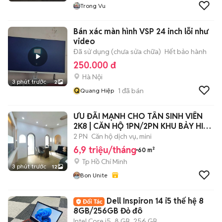
Trong Vu
Bán xác màn hình VSP 24 inch lỗi như
video
Đã sử dụng (chưa sửa chữa)
Hết bảo hành
250.000 đ
Hà Nội
3 phút trước
2
Q
1
đã bán
Quang Hiệp
ƯU ĐÃI MẠNH CHO TÂN SINH VIÊN
2K8 | CĂN HỘ 1PN/2PN KHU BẢY HIỀN
- K300
2 PN
Căn hộ dịch vụ, mini
6,9 triệu/tháng
60 m²
Tp Hồ Chí Minh
3 phút trước
12
Bon Unite
Dell Inspiron 14 i5 thế hệ 8
8GB/256GB Đỏ đô
Intel Core i5
8 GB
256 GB