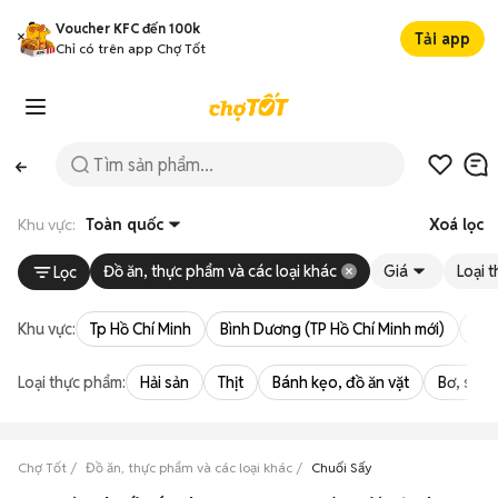
Voucher KFC đến 100k
Tải app
Chỉ có trên app Chợ Tốt
Khu vực:
Toàn quốc
Xoá lọc
Đồ ăn, thực phẩm và các loại khác
Giá
Loại 
Lọc
Khu vực:
Tp Hồ Chí Minh
Bình Dương (TP Hồ Chí Minh mới)
Bà 
Loại thực phẩm:
Hải sản
Thịt
Bánh kẹo, đồ ăn vặt
Bơ, sữa,
Chợ Tốt
Đồ ăn, thực phẩm và các loại khác
Chuối Sấy