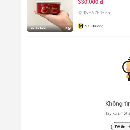
330.000 đ
Tp Hồ Chí Minh
M
Mai Phương
Tin ưu tiên
6
Không tì
Hãy xóa một s
Đồ ăn, t