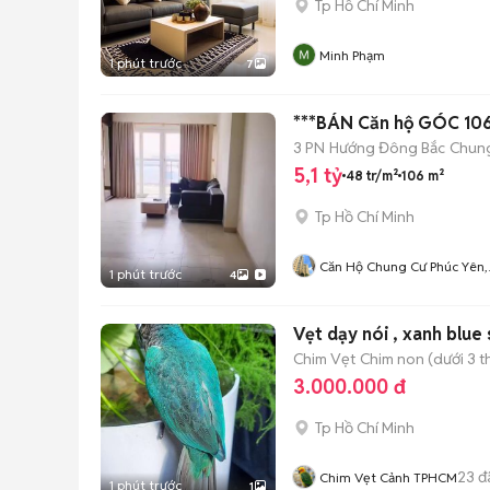
Tp Hồ Chí Minh
Minh Phạm
1 phút trước
7
***BÁN Căn hộ GÓC 106m
3 PN
Hướng Đông Bắc
Chun
5,1 tỷ
48 tr/m²
106 m²
Tp Hồ Chí Minh
Căn Hộ Chung Cư Phúc Yên,
1 phút trước
4
Q. Tân Bình.
Vẹt dạy nói , xanh blue
Chim Vẹt
Chim non (dưới 3 t
3.000.000 đ
Tp Hồ Chí Minh
23
đ
Chim Vẹt Cảnh TPHCM
1 phút trước
1