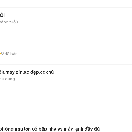
ỚI
háng tuổi)
9
đã bán
6k.máy zin,xe đẹp.cc chủ
sử dụng
 phòng ngủ lớn có bếp nhà vs máy lạnh đầy đủ