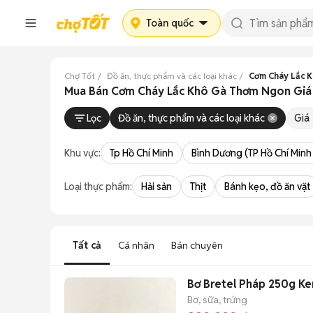
Toàn quốc
Chợ Tốt
Đồ ăn, thực phẩm và các loại khác
Cơm Cháy Lắc 
Mua Bán Cơm Cháy Lắc Khô Gà Thơm Ngon Giá S
Lọc
Đồ ăn, thực phẩm và các loại khác
Giá
Khu vực:
Tp Hồ Chí Minh
Bình Dương (TP Hồ Chí Minh
Loại thực phẩm:
Hải sản
Thịt
Bánh kẹo, đồ ăn vặt
Tất cả
Cá nhân
Bán chuyên
Bơ Bretel Pháp 250g Ke
Bơ, sữa, trứng