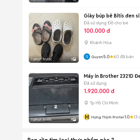
Giày búp bê Bitis đen si
Đã sử dụng
Đồ cho bé
100.000 đ
Khánh Hòa
5.0
60
đã bán
Quyen
1 phút trước
1
Máy in Brother 2321D Đ
Đã sử dụng
1.920.000 đ
Tp Hồ Chí Minh
H
1.0
13
đ
Hưng Thịnh Printer
1 phút trước
1