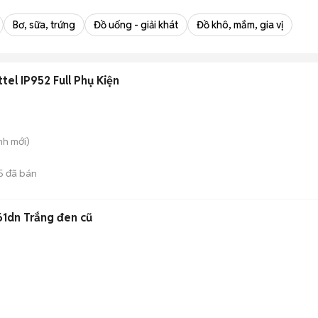
Bơ, sữa, trứng
Đồ uống - giải khát
Đồ khô, mắm, gia vị
tel IP952 Full Phụ Kiện
nh
mới)
5
đã bán
61dn Trắng đen cũ