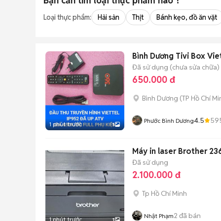
Bạn cần tìm
loại thực phẩm
nào ?
Loại thực phẩm:
Hải sản
Thịt
Bánh kẹo, đồ ăn vặt
Bình Dương Tivi Box Viet
Đã sử dụng (chưa sửa chữa)
650.000 đ
Bình Dương
(
TP Hồ Chí Mi
4.5
59
Phước Bình Dương
1 phút trước
1
Máy in laser Brother 23
Đã sử dụng
2.100.000 đ
Tp Hồ Chí Minh
2
đã bán
Nhật Phạm
1 phút trước
1