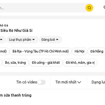
Khô Gà
iêu Rẻ Như Giá Sỉ
Loại thực phẩm
Đăng bởi
 mới)
Bà Rịa - Vũng Tàu (TP Hồ Chí Minh mới)
Hà Nội
Đà Nẵng
Bơ, sữa, trứng
Đồ uống - giải khát
Đồ khô, mắm, gia vị
Tin có video
Tin mới nhất
Dạng lư
m sữa thanh trùng