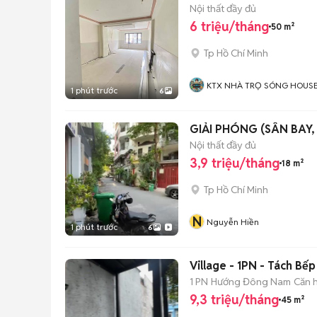
Nội thất đầy đủ
6 triệu/tháng
50 m²
Tp Hồ Chí Minh
KTX NHÀ TRỌ SÓNG HOUS
1 phút trước
6
GIẢI PHÓNG (SÂN BAY,
Nội thất đầy đủ
3,9 triệu/tháng
18 m²
Tp Hồ Chí Minh
N
Nguyễn Hiền
1 phút trước
6
Village - 1PN - Tách Bế
1 PN
Hướng Đông Nam
Căn h
9,3 triệu/tháng
45 m²