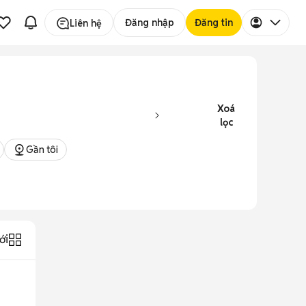
Đăng nhập
Đăng tin
Liên hệ
Xoá
lọc
Gần tôi
ới