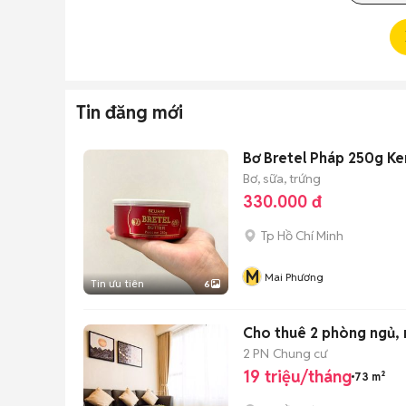
Tin đăng mới
Bơ Bretel Pháp 250g Ke
Bơ, sữa, trứng
330.000 đ
Tp Hồ Chí Minh
M
Mai Phương
Tin ưu tiên
6
Cho thuê 2 phòng ngủ, n
2 PN
Chung cư
19 triệu/tháng
73 m²