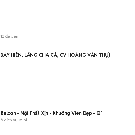
12
đã bán
E
 BẢY HIỀN, LĂNG CHA CẢ, CV HOÀNG VĂN THỤ)
p Balcon - Nội Thất Xịn - Khuông Viên Đẹp - Q1
ộ dịch vụ, mini