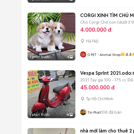
CORGI XINH TÌM CHỦ M
Chó Corgi
Chó con (dưới 3 t
4.000.000 đ
Hà Nội
4.4
O PET - Animal Shop
1 phút trước
6
Vespa Sprint 2021.odo:
2021
Tay ga
100 - 175 cc
Đã 
45.000.000 đ
Tp Hồ Chí Minh
108
đã bán
Tín Phát
1 phút trước
15
nhà mới làm cho thuê 2