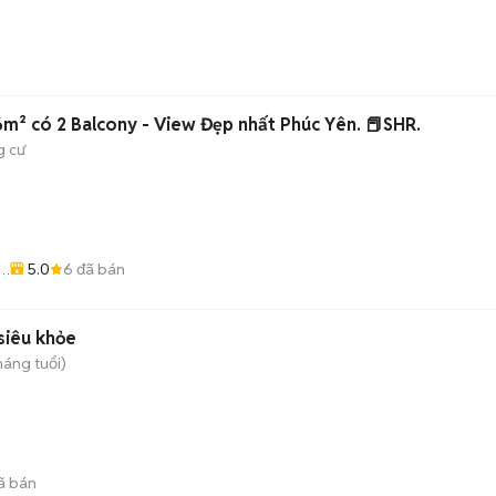
² có 2 Balcony - View Đẹp nhất Phúc Yên. 📕SHR.
g cư
5.0
6
đã bán
 siêu khỏe
háng tuổi)
ã bán