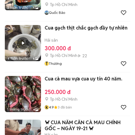
Tp Hồ Chí Minh
2 tuần trước
5
Quốc Bảo
Cua gạch thịt chắc gạch đầy tự nhiên
Hải sản
300.000 đ
Tp Hồ Chí Minh
22
4 tuần trước
6
T
Thương
Cua cà mau vựa cua uy tín 40 năm.
250.000 đ
Tp Hồ Chí Minh
k
4.9
3
đã bán
1 tháng trước
4
🦀 CUA NĂM CĂN CÀ MAU CHÍNH
GỐC – NGÀY 19-21 🦀
Hải sản