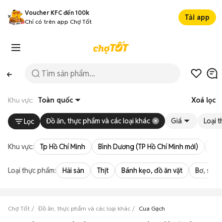
Voucher KFC đến 100k
Tải app
Chỉ có trên app Chợ Tốt
Khu vực:
Toàn quốc
Xoá lọc
Đồ ăn, thực phẩm và các loại khác
Giá
Loại 
Lọc
Khu vực:
Tp Hồ Chí Minh
Bình Dương (TP Hồ Chí Minh mới)
Bà 
Loại thực phẩm:
Hải sản
Thịt
Bánh kẹo, đồ ăn vặt
Bơ, sữa,
Chợ Tốt
Đồ ăn, thực phẩm và các loại khác
Cua Gạch