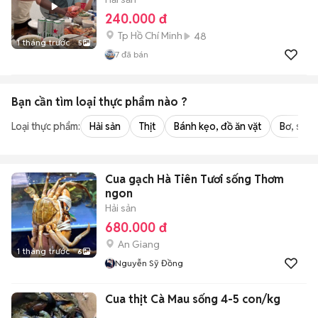
240.000 đ
Tp Hồ Chí Minh
48
1 tháng trước
5
7
đã bán
Bạn cần tìm
loại thực phẩm
nào ?
Loại thực phẩm:
Hải sản
Thịt
Bánh kẹo, đồ ăn vặt
Bơ, sữa,
Cua gạch Hà Tiên Tươi sống Thơm
ngon
Hải sản
680.000 đ
An Giang
1 tháng trước
6
Nguyễn Sỹ Đồng
Cua thịt Cà Mau sống 4-5 con/kg