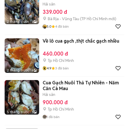
Hải sản
339.000 đ
Bà Rịa - Vũng Tàu
(
TP Hồ Chí Minh
mới)
2 tháng trước
3
5.0
4
đã bán
Về lô cua gạch ,thịt chắc gạch nhiều
460.000 đ
Tp Hồ Chí Minh
k
4.9
3
đã bán
2 tháng trước
5
Cua Gạch Nuôi Thả Tự Nhiên - Năm
Căn Cà Mau
Hải sản
900.000 đ
Tp Hồ Chí Minh
5 tháng trước
1
1
đã bán