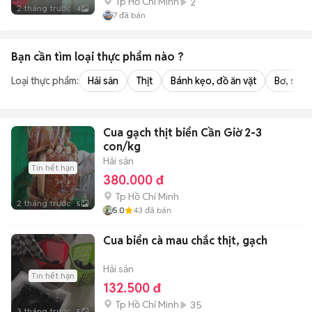
Tp Hồ Chí Minh
2
2 tháng trước
4
7
đã bán
Bạn cần tìm
loại thực phẩm
nào ?
Loại thực phẩm:
Hải sản
Thịt
Bánh kẹo, đồ ăn vặt
Bơ, sữa,
Cua gạch thịt biển Cần Giờ 2-3
con/kg
Hải sản
Tin hết hạn
380.000 đ
Tp Hồ Chí Minh
2 tháng trước
5
5.0
43
đã bán
Cua biển cà mau chắc thịt, gạch
Hải sản
Tin hết hạn
132.500 đ
Tp Hồ Chí Minh
35
3 tháng trước
5