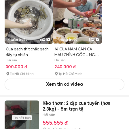
4 tuần trước
6
1
1 tháng trước
5
1
Cua gạch thịt chắc gạch
🦀 CUA NĂM CĂN CÀ
đầy tự nhiên
MAU CHÍNH GỐC – NGÀY
Hải sản
19-21 🦀
Hải sản
300.000 đ
240.000 đ
Tp Hồ Chí Minh
Tp Hồ Chí Minh
Xem tin có video
Kèo thơm: 2 cặp cua tuyển (hơn
2.3kg) - ôm trọn tặ
Hải sản
Tin hết hạn
555.555 đ