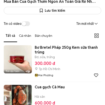
Mua Bán Cua Gạch Thơm Ngon An Toàn Giá Rẻ Như Giá Sỉ
Lưu tìm kiếm
Tin có video
Tin mới nhất
Tất cả
Cá nhân
Bán chuyên
Bơ Bretel Pháp 250g Kem sữa thanh
trùng
Bơ, sữa, trứng
300.000 đ
Tp Hồ Chí Minh
Tin ưu tiên
6
M
Mai Phương
Cua gạch Cà Mau
Hải sản
600.000 đ