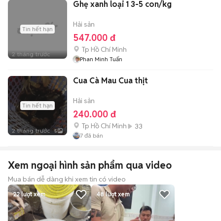
Ghẹ xanh loại 1 3-5 con/kg
Hải sản
Tin hết hạn
547.000 đ
Tp Hồ Chí Minh
2 tháng trước
Phan Minh Tuấn
Cua Cà Mau Cua thịt
Hải sản
Tin hết hạn
240.000 đ
Tp Hồ Chí Minh
33
2 tháng trước
5
7
đã bán
Xem ngoại hình sản phẩm qua video
Mua bán dễ dàng khi xem tin có video
22
lượt xem
48
lượt xem