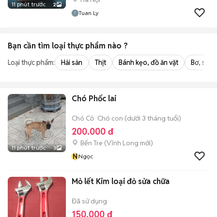
11 phút trước
2
Tuan Ly
Bạn cần tìm
loại thực phẩm
nào ?
Loại thực phẩm:
Hải sản
Thịt
Bánh kẹo, đồ ăn vặt
Bơ, sữa,
Chó Phốc lai
Chó Cỏ
Chó con (dưới 3 tháng tuổi)
200.000 đ
Bến Tre
(
Vĩnh Long
mới)
11 phút trước
3
N
Ngọc
Mỏ lết Kim loại đỏ sửa chữa
Đã sử dụng
150.000 đ