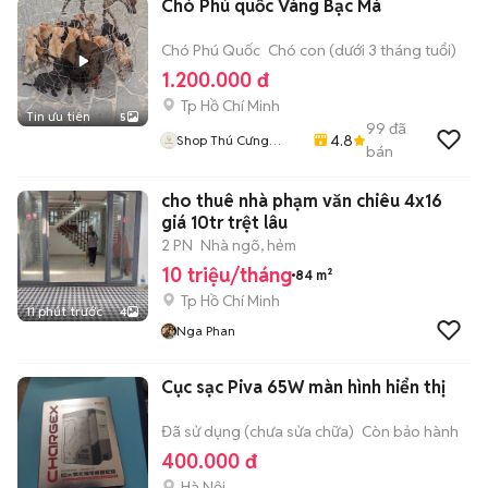
Chó Phú quốc Vàng Bạc Má
Chó Phú Quốc
Chó con (dưới 3 tháng tuổi)
1.200.000 đ
Tp Hồ Chí Minh
Tin ưu tiên
5
99
đã
4.8
Shop Thú Cưng
bán
PenTa
cho thuê nhà phạm văn chiêu 4x16
giá 10tr trệt lâu
2 PN
Nhà ngõ, hẻm
10 triệu/tháng
84 m²
Tp Hồ Chí Minh
11 phút trước
4
Nga Phan
Cục sạc Piva 65W màn hình hiển thị
Đã sử dụng (chưa sửa chữa)
Còn bảo hành
400.000 đ
Hà Nội