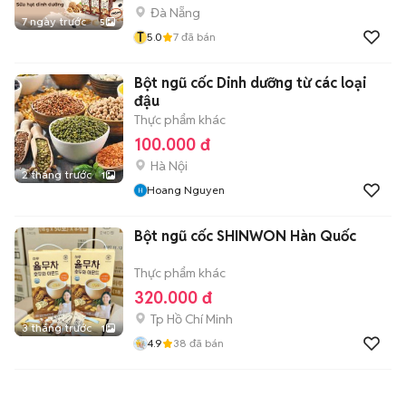
Đà Nẵng
7 ngày trước
5
T
5.0
7
đã bán
Bột ngũ cốc Dinh dưỡng từ các loại
đậu
Thực phẩm khác
100.000 đ
Hà Nội
2 tháng trước
1
Hoang Nguyen
Bột ngũ cốc SHINWON Hàn Quốc
Thực phẩm khác
320.000 đ
Tp Hồ Chí Minh
3 tháng trước
1
4.9
38
đã bán