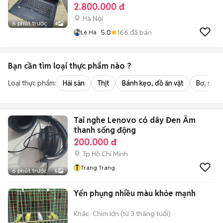
2.800.000 đ
Hà Nội
6 phút trước
4
5.0
166
đã bán
Lê Hà
Bạn cần tìm
loại thực phẩm
nào ?
Loại thực phẩm:
Hải sản
Thịt
Bánh kẹo, đồ ăn vặt
Bơ, sữa,
Tai nghe Lenovo có dây Đen Âm
thanh sống động
200.000 đ
Tp Hồ Chí Minh
T
Trang Trang
6 phút trước
5
Yến phụng nhiều màu khỏe mạnh
Khác
Chim lớn (từ 3 tháng tuổi)