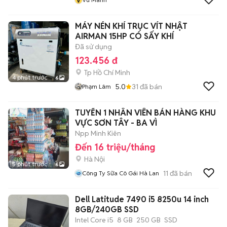
MÁY NÉN KHÍ TRỤC VÍT NHẬT
AIRMAN 15HP CÓ SẤY KHÍ
Đã sử dụng
123.456 đ
Tp Hồ Chí Minh
4 phút trước
6
5.0
31
đã bán
Phạm Lâm
TUYỂN 1 NHÂN VIÊN BÁN HÀNG KHU
VỰC SƠN TÂY - BA VÌ
Npp Minh Kiên
Đến 16 triệu/tháng
Hà Nội
5 phút trước
6
11
đã bán
Công Ty Sữa Cô Gái Hà Lan
Dell Latitude 7490 i5 8250u 14 inch
8GB/240GB SSD
Intel Core i5
8 GB
250 GB
SSD