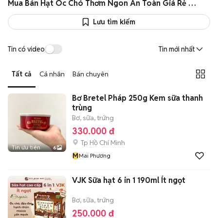
Mua Bán Hạt Óc Chó Thơm Ngon An Toàn Giá Rẻ Như Giá Sỉ
Lưu tìm kiếm
Tin có video
Tin mới nhất
Tất cả
Cá nhân
Bán chuyên
Bơ Bretel Pháp 250g Kem sữa thanh
trùng
Bơ, sữa, trứng
330.000 đ
Tp Hồ Chí Minh
Tin ưu tiên
6
M
Mai Phương
VJK Sữa hạt 6 in 1 190ml Ít ngọt
Bơ, sữa, trứng
250.000 đ