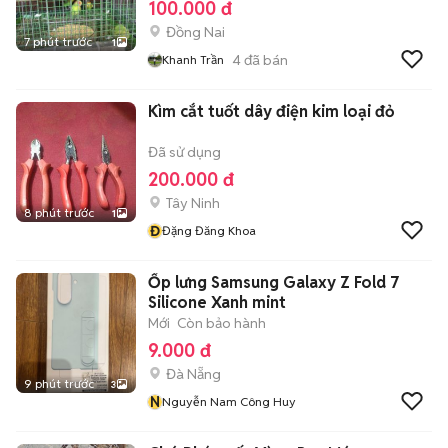
100.000 đ
Đồng Nai
7 phút trước
1
4
đã bán
Khanh Trần
Kìm cắt tuốt dây điện kim loại đỏ
Đã sử dụng
200.000 đ
Tây Ninh
8 phút trước
1
Đ
Đặng Đăng Khoa
Ốp lưng Samsung Galaxy Z Fold 7
Silicone Xanh mint
Mới
Còn bảo hành
9.000 đ
Đà Nẵng
9 phút trước
3
N
Nguyễn Nam Công Huy