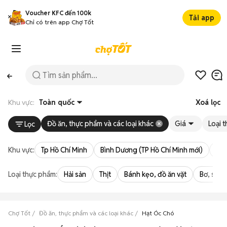
Voucher KFC đến 100k
Tải app
Chỉ có trên app Chợ Tốt
Khu vực:
Toàn quốc
Xoá lọc
Đồ ăn, thực phẩm và các loại khác
Giá
Loại 
Lọc
Khu vực:
Tp Hồ Chí Minh
Bình Dương (TP Hồ Chí Minh mới)
Bà 
Loại thực phẩm:
Hải sản
Thịt
Bánh kẹo, đồ ăn vặt
Bơ, sữa,
Chợ Tốt
Đồ ăn, thực phẩm và các loại khác
Hạt Óc Chó