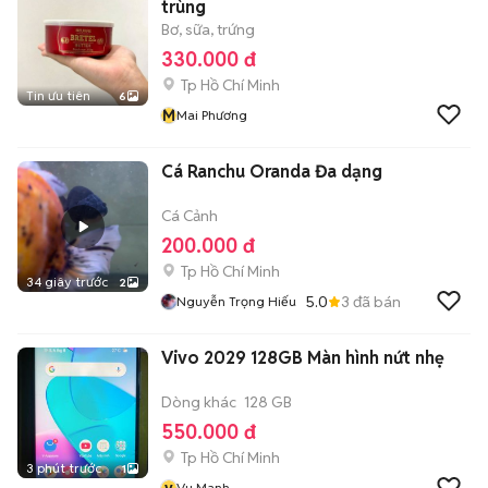
trùng
Bơ, sữa, trứng
330.000 đ
Tp Hồ Chí Minh
Tin ưu tiên
6
M
Mai Phương
Cá Ranchu Oranda Đa dạng
Cá Cảnh
200.000 đ
Tp Hồ Chí Minh
34 giây trước
2
5.0
3
đã bán
Nguyễn Trọng Hiếu
Vivo 2029 128GB Màn hình nứt nhẹ
Dòng khác
128 GB
550.000 đ
Tp Hồ Chí Minh
3 phút trước
1
v
Vu Manh