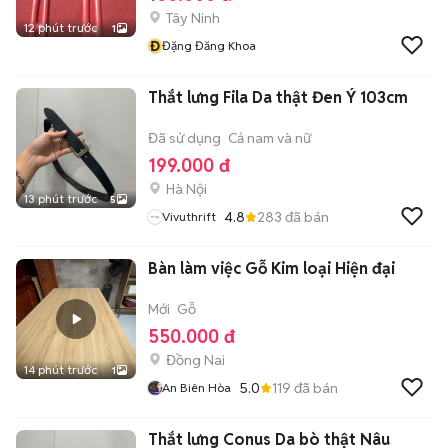
Tây Ninh
12 phút trước
1
Đ
Đặng Đăng Khoa
Thắt lưng Fila Da thật Đen Ý 103cm
Đã sử dụng
Cả nam và nữ
199.000 đ
Hà Nội
13 phút trước
5
4.8
283
đã bán
Vivuthrift
Bàn làm việc Gỗ Kim loại Hiện đại
Mới
Gỗ
550.000 đ
Đồng Nai
14 phút trước
1
5.0
119
đã bán
An Biên Hòa
Thắt lưng Conus Da bò thật Nâu