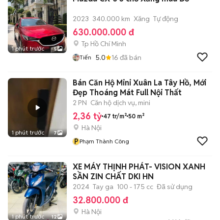
2023
340.000 km
Xăng
Tự động
630.000.000 đ
Tp Hồ Chí Minh
1 phút trước
5
5.0
16
đã bán
Tiến
Bán Căn Hộ Mini Xuân La Tây Hồ, Mới
Đẹp Thoáng Mát Full Nội Thất
2 PN
Căn hộ dịch vụ, mini
2,36 tỷ
47 tr/m²
50 m²
Hà Nội
1 phút trước
7
P
Phạm Thành Công
XE MÁY THỊNH PHÁT- VISION XANH
SẦN ZIN CHẤT DKI HN
2024
Tay ga
100 - 175 cc
Đã sử dụng
32.800.000 đ
Hà Nội
1 phút trước
12