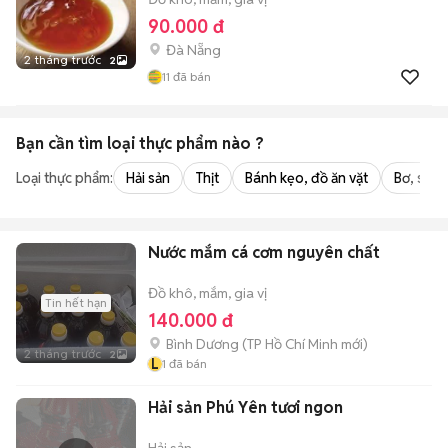
90.000 đ
Đà Nẵng
2 tháng trước
2
11
đã bán
Bạn cần tìm
loại thực phẩm
nào ?
Loại thực phẩm:
Hải sản
Thịt
Bánh kẹo, đồ ăn vặt
Bơ, sữa,
Nước mắm cá cơm nguyên chất
Đồ khô, mắm, gia vị
Tin hết hạn
140.000 đ
Bình Dương
(
TP Hồ Chí Minh
mới)
2 tháng trước
2
L
1
đã bán
Hải sản Phú Yên tươi ngon