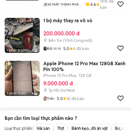
1416
đã
4.6
XE MÁY THỊNH PHÁT
bán
XE LƯỚT GIÁ RẺ
1 bộ máy thay ra vô vỏ
200.000.000 đ
Bến Tre
(
Vĩnh Long
mới)
5.0
6
đã bán
Bối Vi Vi
1 phút trước
7
Apple iPhone 12 Pro Max 128GB Xanh
Pin 100%
iPhone 12 Pro Max
128 GB
9.000.000 đ
Tp Hồ Chí Minh
1 phút trước
6
5.0
16
đã bán
Tiến
Bạn cần tìm
loại thực phẩm
nào ?
Loại thực phẩm:
Hải sản
Thịt
Bánh kẹo, đồ ăn vặt
Bơ, sữa,