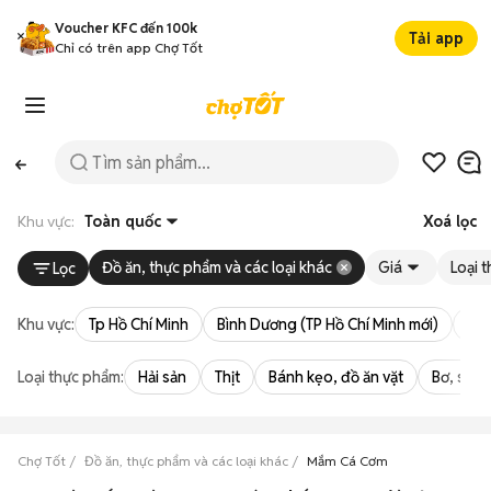
Voucher KFC đến 100k
Tải app
Chỉ có trên app Chợ Tốt
Khu vực:
Toàn quốc
Xoá lọc
Đồ ăn, thực phẩm và các loại khác
Giá
Loại 
Lọc
Khu vực:
Tp Hồ Chí Minh
Bình Dương (TP Hồ Chí Minh mới)
Bà 
Loại thực phẩm:
Hải sản
Thịt
Bánh kẹo, đồ ăn vặt
Bơ, sữa,
Chợ Tốt
Đồ ăn, thực phẩm và các loại khác
Mắm Cá Cơm