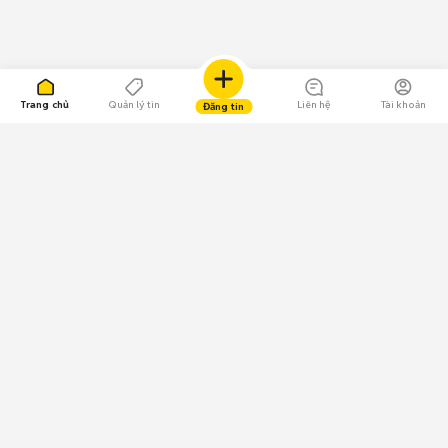
Trang chủ
Quản lý tin
Liên hệ
Tài khoản
Đăng tin
109.000 Bình chọn
Tải ứng dụng Chợ Tốt
Về Chợ Tốt
Quy chế sàn
Chính sách bảo mật
Giải quyết tranh chấp
CÔNG TY TNHH CHỢ TỐT - Người đại diện theo pháp luật: