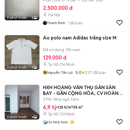
Intel Core i3
8 GB
< 128 GB
SSD
2.500.000 đ
Hà Nội
2 phút trước
5
1
đã bán
Thanh Bình
Áo polo nam Adidas trắng size M
Đã sử dụng
Đồ nam
129.000 đ
Tp Hồ Chí Minh
2 phút trước
3
N
5.0
237
đã bán
Nguyễn Tấn Lực
HXH HOÀNG VĂN THỤ GẦN SÂN
BAY - GẦN CỘNG HÒA, CV HOÀNG
VĂN THỤ.
3 PN
Nhà ngõ, hẻm
6,9 tỷ
125 tr/m²
55 m²
Tp Hồ Chí Minh
2 phút trước
4
Chi Nhà Xinh