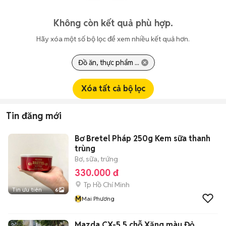
Không còn kết quả phù hợp.
Hãy xóa một số bộ lọc để xem nhiều kết quả hơn.
Đồ ăn, thực phẩm ...
Xóa tất cả bộ lọc
Tin đăng mới
Bơ Bretel Pháp 250g Kem sữa thanh
trùng
Bơ, sữa, trứng
330.000 đ
Tp Hồ Chí Minh
Tin ưu tiên
6
M
Mai Phương
Mazda CX-5 5 chỗ Xăng màu Đỏ