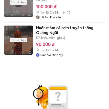
Hải sản
Tin hết hạn
100.000 đ
Tp Hồ Chí Minh
27
3 tháng trước
1
Hải Sản Phú Yên
Nước mắm cá cơm truyền thống
Quảng Ngãi
Đồ khô, mắm, gia vị
Tin hết hạn
90.000 đ
Tp Hồ Chí Minh
3 tháng trước
3
Xuân Võ Minh Mỹ