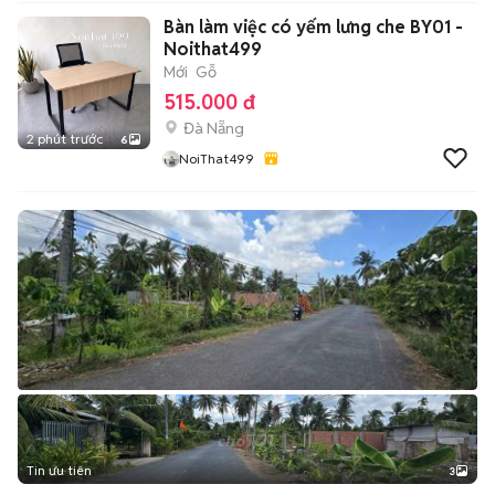
Bàn làm việc có yếm lưng che BY01 -
Noithat499
Mới
Gỗ
515.000 đ
Đà Nẵng
2 phút trước
6
NoiThat499
Tin ưu tiên
3