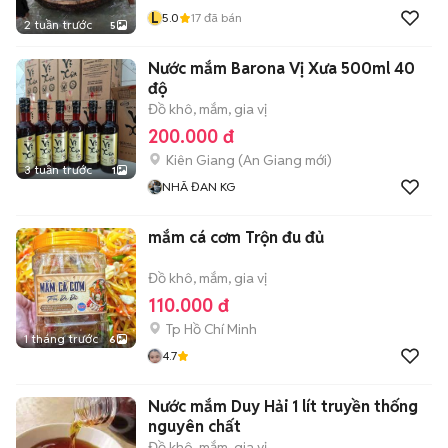
L
5.0
17
đã bán
2 tuần trước
5
Nước mắm Barona Vị Xưa 500ml 40
độ
Đồ khô, mắm, gia vị
200.000 đ
Kiên Giang
(
An Giang
mới)
3 tuần trước
1
NHÃ ĐAN KG
mắm cá cơm Trộn đu đủ
Đồ khô, mắm, gia vị
110.000 đ
Tp Hồ Chí Minh
1 tháng trước
6
4.7
Nước mắm Duy Hải 1 lít truyền thống
nguyên chất
Đồ khô, mắm, gia vị