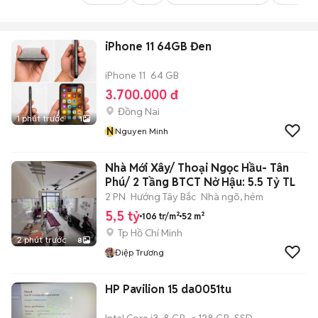
iPhone 11 64GB Đen
iPhone 11
64 GB
3.700.000 đ
Đồng Nai
1 phút trước
1
N
Nguyen Minh
Nhà Mới Xây/ Thoại Ngọc Hầu- Tân
Phú/ 2 Tầng BTCT Nở Hậu: 5.5 Tỷ TL
2 PN
Hướng Tây Bắc
Nhà ngõ, hẻm
5,5 tỷ
106 tr/m²
52 m²
Tp Hồ Chí Minh
2 phút trước
8
Điệp Trương
HP Pavilion 15 da0051tu