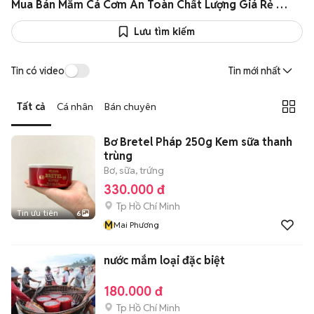
Mua Bán Mắm Cá Cơm An Toàn Chất Lượng Giá Rẻ Như Giá Sỉ
Lưu tìm kiếm
Tin có video
Tin mới nhất
Tất cả
Cá nhân
Bán chuyên
Bơ Bretel Pháp 250g Kem sữa thanh
trùng
Bơ, sữa, trứng
330.000 đ
Tp Hồ Chí Minh
Tin ưu tiên
6
M
Mai Phương
nước mắm loại đặc biệt
180.000 đ
Tp Hồ Chí Minh