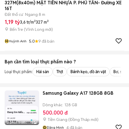
327M(8x40m) MẶT TIỀN NHỰA P. PHÚ TÂN- Đường XE
16T
Đất thổ cư
Ngang 8 m
1,19 tỷ
3,6 tr/m²
327 m²
Bến Tre
(
Vĩnh Long
mới)
H
5.0
9
đã bán
Huỳnh Anh
Bạn cần tìm
loại thực phẩm
nào ?
Loại thực phẩm:
Hải sản
Thịt
Bánh kẹo, đồ ăn vặt
Bơ, sữa,
Samsung Galaxy A17 128GB 8GB
Dòng khác
128 GB
500.000 đ
Tiền Giang
(
Đồng Tháp
mới)
2 phút trước
2
Đ
4
đã bán
Đặng Minh