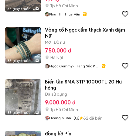
Tp Hồ Chí Minh
33 giây trước
6
Phan Thị Thuý Vân
Vòng cổ Ngọc cẩm thạch Xanh đậm
Nữ
Mới
Đồ nữ
750.000 đ
Hà Nội
35 giây trước
3
Ngọc Gemmy- Trang Sức Phỉ
Thuý
Biến tần SMA STP 10000TL-20 Hư
hỏng
Đã sử dụng
9.000.000 đ
Tp Hồ Chí Minh
35 giây trước
3
3.6
82
đã bán
Hoàng Quân
đồng hồ Pin