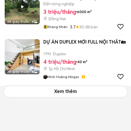
Đất nông nghiệp
3 triệu/tháng
6000 m²
Đồng Nai
38 giây trước
9
K
3.7
30
đã bán
Khang Nhân
DỰ ÁN DUPLEX MỚI FULL NỘI THẤT🏡
1 PN
Duplex
4 triệu/tháng
40 m²
Tp Hồ Chí Minh
38 giây trước
8
Minh Hoàng Megas
Xem thêm