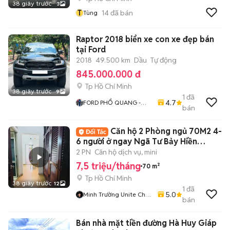
38 giây trước
3
T
14
đã bán
Tùng
Raptor 2018 biển xe con xe đẹp bán
tại Ford
2018
49.500 km
Dầu
Tự động
845.000.000 đ
Tp Hồ Chí Minh
38 giây trước
9
1
đã
4.7
FORD PHỔ QUANG -
bán
FORD CŨ CHÍNH HÃNG
Căn hộ 2 Phòng ngủ 70M2 4-
6 người ở ngay Ngã Tư Bảy Hiền
Phường 12 QTB
2 PN
Căn hộ dịch vụ, mini
7,5 triệu/tháng
70 m²
Tp Hồ Chí Minh
38 giây trước
12
1
đã
5.0
Minh Trường Unite Cho
bán
Thuê Căn Hộ Hồ Chí
Minh
Bán nhà mặt tiền đường Hà Huy Giáp