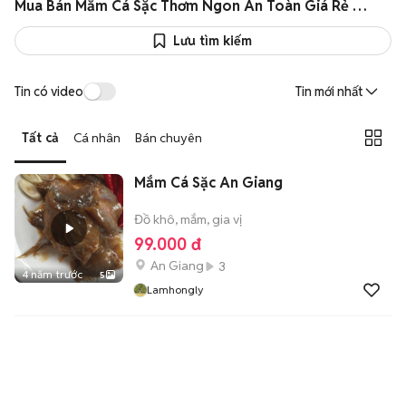
Mua Bán Mắm Cá Sặc Thơm Ngon An Toàn Giá Rẻ Như Giá Sỉ
Lưu tìm kiếm
Tin có video
Tin mới nhất
Tất cả
Cá nhân
Bán chuyên
Mắm Cá Sặc An Giang
Đồ khô, mắm, gia vị
99.000 đ
An Giang
3
4 năm trước
5
Lamhongly