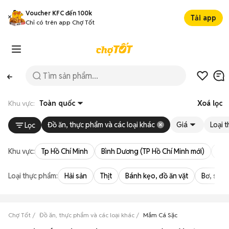
Voucher KFC đến 100k
Tải app
Chỉ có trên app Chợ Tốt
Khu vực:
Toàn quốc
Xoá lọc
Đồ ăn, thực phẩm và các loại khác
Giá
Loại 
Lọc
Khu vực:
Tp Hồ Chí Minh
Bình Dương (TP Hồ Chí Minh mới)
Bà 
Loại thực phẩm:
Hải sản
Thịt
Bánh kẹo, đồ ăn vặt
Bơ, sữa,
Chợ Tốt
Đồ ăn, thực phẩm và các loại khác
Mắm Cá Sặc