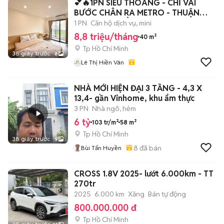
💕🔥1PN SIÊU THOÁNG - CHỈ VÀI
BƯỚC CHÂN RA METRO - THUẬN
TIỆN DI CHUYỂN🚇
1 PN
Căn hộ dịch vụ, mini
8,8 triệu/tháng
40 m²
Tp Hồ Chí Minh
38 giây trước
8
Lê Thị Hiền Vân
NHÀ MỚI HIỆN ĐẠI 3 TẦNG - 4,3 X
13,4- gần Vinhome, khu ẩm thực
3 PN
Nhà ngõ, hẻm
6 tỷ
103 tr/m²
58 m²
Tp Hồ Chí Minh
38 giây trước
9
8
đã bán
Bùi Tấn Huyền
CROSS 1.8V 2025- lướt 6.000km - TT
270tr
2025
6.000 km
Xăng
Bán tự động
800.000.000 đ
Tp Hồ Chí Minh