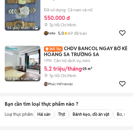
Đã sử dụng
Cả nam và nữ
550.000 đ
Tp Hồ Chí Minh
36 giây trước
2
5.0
69
đã bán
NiKe
CHDV BANCOL NGAY BỜ KÈ
HOÀNG SA TRƯỜNG SA
1 PN
Căn hộ dịch vụ, mini
5,2 triệu/tháng
25 m²
Tp Hồ Chí Minh
36 giây trước
4
Phúc HiFriendz
Bạn cần tìm
loại thực phẩm
nào ?
Loại thực phẩm:
Hải sản
Thịt
Bánh kẹo, đồ ăn vặt
Bơ, sữa,