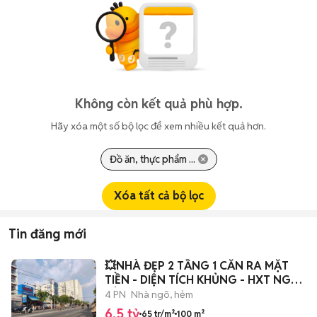
Không còn kết quả phù hợp.
Hãy xóa một số bộ lọc để xem nhiều kết quả hơn.
Đồ ăn, thực phẩm ...
Xóa tất cả bộ lọc
Tin đăng mới
💥NHÀ ĐẸP 2 TẦNG 1 CĂN RA MẶT
TIỀN - DIỆN TÍCH KHỦNG - HXT NGAY
TÂN THỚ
4 PN
Nhà ngõ, hẻm
6,5 tỷ
65 tr/m²
100 m²