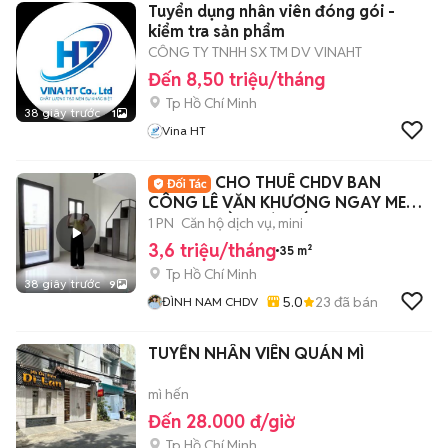
Tuyển dụng nhân viên đóng gói -
kiểm tra sản phẩm
CÔNG TY TNHH SX TM DV VINAHT
Đến 8,50 triệu/tháng
Tp Hồ Chí Minh
38 giây trước
1
Vina HT
CHO THUÊ CHDV BAN
CÔNG LÊ VĂN KHƯƠNG NGAY MEGA
MARKET GẦN GÒ VẤP
1 PN
Căn hộ dịch vụ, mini
3,6 triệu/tháng
35 m²
Tp Hồ Chí Minh
38 giây trước
9
5.0
23
đã bán
ĐÌNH NAM CHDV
TUYỂN NHÂN VIÊN QUÁN MÌ
mì hến
Đến 28.000 đ/giờ
Tp Hồ Chí Minh