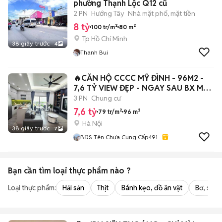
phường Thạnh Lộc Q12 cũ
2 PN
Hướng Tây
Nhà mặt phố, mặt tiền
8 tỷ
100 tr/m²
80 m²
Tp Hồ Chí Minh
38 giây trước
4
Thanh Bui
🔥CĂN HỘ CCCC MỸ ĐÌNH - 96M2 -
7,6 TỶ VIEW ĐẸP - NGAY SAU BX MỸ
ĐÌNH🔥
3 PN
Chung cư
7,6 tỷ
79 tr/m²
96 m²
Hà Nội
38 giây trước
7
BĐS Tên Chưa Cung Cấp491
Bạn cần tìm
loại thực phẩm
nào ?
Loại thực phẩm:
Hải sản
Thịt
Bánh kẹo, đồ ăn vặt
Bơ, sữa,