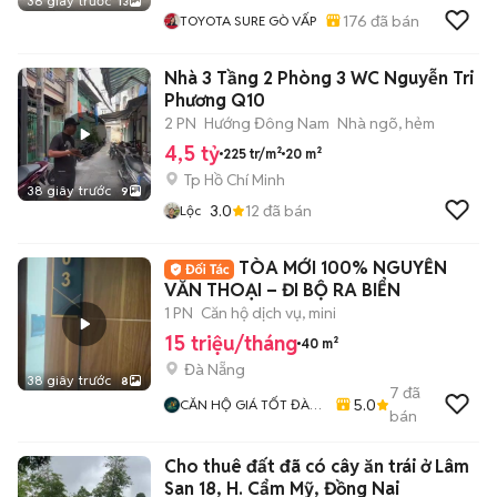
38 giây trước
13
176
đã bán
TOYOTA SURE GÒ VẤP
Nhà 3 Tầng 2 Phòng 3 WC Nguyễn Tri
Phương Q10
2 PN
Hướng Đông Nam
Nhà ngõ, hẻm
4,5 tỷ
225 tr/m²
20 m²
Tp Hồ Chí Minh
38 giây trước
9
3.0
12
đã bán
Lộc
TÒA MỚI 100% NGUYỄN
VĂN THOẠI – ĐI BỘ RA BIỂN
1 PN
Căn hộ dịch vụ, mini
15 triệu/tháng
40 m²
Đà Nẵng
38 giây trước
8
7
đã
5.0
CĂN HỘ GIÁ TỐT ĐÀ
bán
NẴNG
Cho thuê đất đã có cây ăn trái ở Lâm
San 18, H. Cẩm Mỹ, Đồng Nai