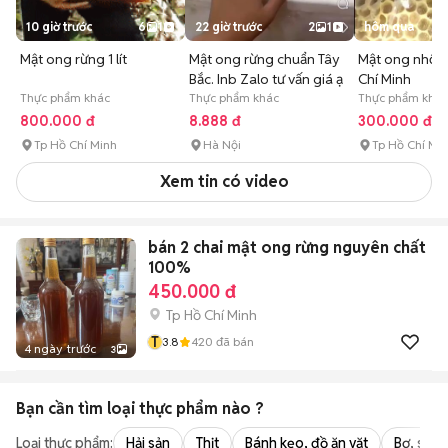
10 giờ trước
6
1
22 giờ trước
2
1
hôm qua
Mật ong rừng 1 lít
Mật ong rừng chuẩn Tây
Mật ong nhộn
Bắc. Inb Zalo tư vấn giá ạ
Chí Minh
Thực phẩm khác
Thực phẩm khác
Thực phẩm khác
800.000 đ
8.888 đ
300.000 đ
Tp Hồ Chí Minh
Hà Nội
Tp Hồ Chí Mi
Xem tin có video
bán 2 chai mật ong rừng nguyên chất
100%
450.000 đ
Tp Hồ Chí Minh
T
3.8
420
đã bán
4 ngày trước
3
Bạn cần tìm
loại thực phẩm
nào ?
Loại thực phẩm:
Hải sản
Thịt
Bánh kẹo, đồ ăn vặt
Bơ, sữa,