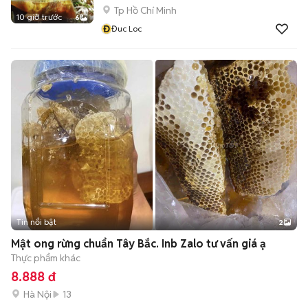
Tp Hồ Chí Minh
10 giờ trước
6
Đ
Đuc Loc
Tin nổi bật
2
Mật ong rừng chuẩn Tây Bắc. Inb Zalo tư vấn giá ạ
Thực phẩm khác
8.888 đ
Hà Nội
13