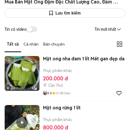
Mua Bán Mật Ong Đậm Đặc Chất Lượng Cao, Đảm Bảo An Toàn, Giá TỐT
Lưu tìm kiếm
Tin có video
Tin mới nhất
Tất cả
Cá nhân
Bán chuyên
Mật ong nha đam 1 lít Mát gan đẹp da
Thực phẩm khác
200.000 đ
Cần Thơ
8 giờ trước
5
3.0
13
đã bán
Mật ong rừng 1 lít
Thực phẩm khác
800.000 đ