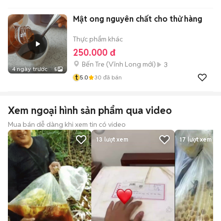
Mật ong nguyên chất cho thử hàng
Thực phẩm khác
250.000 đ
Bến Tre
(
Vĩnh Long
mới)
3
4 ngày trước
5
t
5.0
30
đã bán
Xem ngoại hình sản phẩm qua video
Mua bán dễ dàng khi xem tin có video
13
lượt xem
17
lượt xem