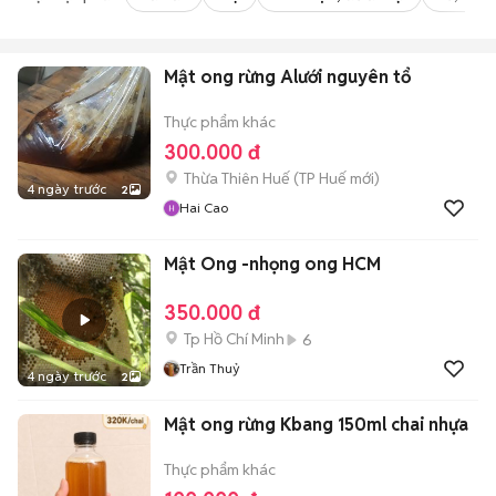
Mật ong rừng Alưới nguyên tổ
Thực phẩm khác
300.000 đ
Thừa Thiên Huế
(
TP Huế
mới)
4 ngày trước
2
Hai Cao
Mật Ong -nhọng ong HCM
350.000 đ
Tp Hồ Chí Minh
6
Trần Thuỷ
4 ngày trước
2
Mật ong rừng Kbang 150ml chai nhựa
Thực phẩm khác