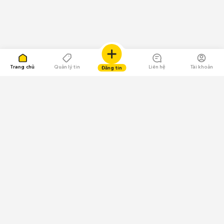
Trang chủ
Quản lý tin
Liên hệ
Tài khoản
Đăng tin
109.000 Bình chọn
Tải ứng dụng Chợ Tốt
Về Chợ Tốt
Quy chế sàn