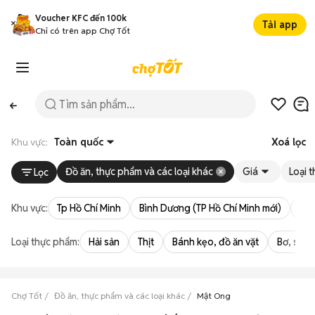
Voucher KFC đến 100k
Tải app
Chỉ có trên app Chợ Tốt
Khu vực:
Toàn quốc
Xoá lọc
Đồ ăn, thực phẩm và các loại khác
Giá
Loại 
Lọc
Khu vực:
Tp Hồ Chí Minh
Bình Dương (TP Hồ Chí Minh mới)
Bà 
Loại thực phẩm:
Hải sản
Thịt
Bánh kẹo, đồ ăn vặt
Bơ, sữa,
Chợ Tốt
Đồ ăn, thực phẩm và các loại khác
Mật Ong