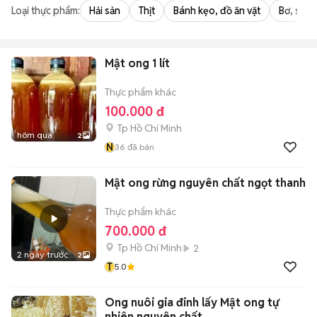
Loại thực phẩm:
Hải sản
Thịt
Bánh kẹo, đồ ăn vặt
Bơ, sữa,
Mật ong 1 lít
Thực phẩm khác
100.000 đ
Tp Hồ Chí Minh
hôm qua
2
N
36
đã bán
Mật ong rừng nguyên chất ngọt thanh
Thực phẩm khác
700.000 đ
Tp Hồ Chí Minh
2
2 ngày trước
2
T
5.0
Ong nuôi gia đinh lấy Mật ong tự
nhiên nguyên chất