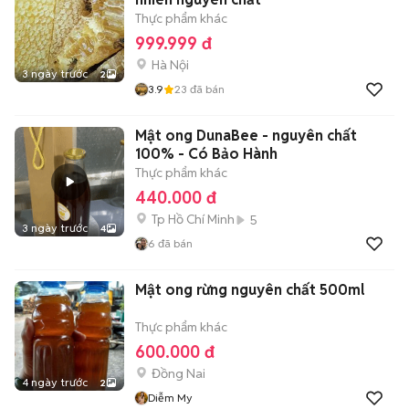
Thực phẩm khác
999.999 đ
Hà Nội
3 ngày trước
2
3.9
23
đã bán
Mật ong DunaBee - nguyên chất
100% - Có Bảo Hành
Thực phẩm khác
440.000 đ
Tp Hồ Chí Minh
5
3 ngày trước
4
6
đã bán
Mật ong rừng nguyên chất 500ml
Thực phẩm khác
600.000 đ
Đồng Nai
4 ngày trước
2
Diễm My