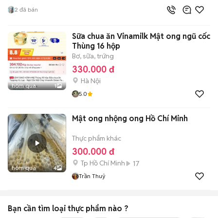
2
đã bán
Sữa chua ăn Vinamilk Mật ong ngũ cốc
Thùng 16 hộp
Bơ, sữa, trứng
330.000 đ
Hà Nội
hôm qua
1
5.0
Mật ong nhộng ong Hồ Chí Minh
Thực phẩm khác
300.000 đ
Tp Hồ Chí Minh
17
hôm qua
4
Trần Thuỷ
Bạn cần tìm
loại thực phẩm
nào ?