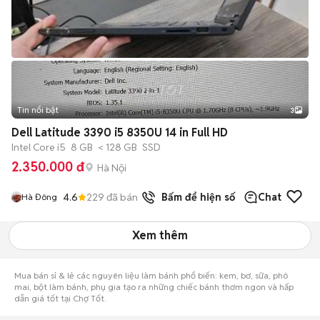
Tin nổi bật
3
Dell Latitude 3390 i5 8350U 14 in Full HD
Intel Core i5
8 GB
< 128 GB
SSD
2.350.000 đ
Hà Nội
4.6
229
đã bán
Bấm để hiện số
Chat
Hà Đông
Xem thêm
Mua bán sỉ & lẻ các nguyên liệu làm bánh phổ biến: kem, bơ, sữa, phô
mai, bột làm bánh, phụ gia tạo ra những chiếc bánh thơm ngon và hấp
dẫn giá tốt tại Chợ Tốt.