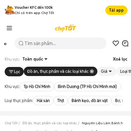
Voucher KFC đến 100k
Tải app
Chỉ có trên app Chợ Tốt
Khu vực:
Toàn quốc
Xoá lọc
Đồ ăn, thực phẩm và các loại khác
Giá
Loại 
Lọc
Khu vực:
Tp Hồ Chí Minh
Bình Dương (TP Hồ Chí Minh mới)
Bà 
Loại thực phẩm:
Hải sản
Thịt
Bánh kẹo, đồ ăn vặt
Bơ, sữa,
Chợ Tốt
Đồ ăn, thực phẩm và các loại khác
Nguyên Liệu Làm Bánh Ngon