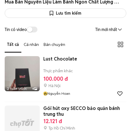
Mua Bán Nguyên Liệu Làm Bánh Ngon Chất Lượng Giá Rẻ Như Giá Sỉ
Lưu tìm kiếm
Tin có video
Tin mới nhất
Tất cả
Cá nhân
Bán chuyên
Lust Chocolate
Thực phẩm khác
100.000 đ
Hà Nội
2 tuần trước
4
n
Nguyễn Hoan
Gói hút oxy SECCO bảo quản bánh
trung thu
12.121 đ
Tp Hồ Chí Minh