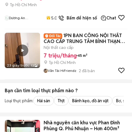
Tp Hồ Chí Minh
21
đã
5.0
Bấm để hiện số
Chat
Dương An
bán
Apartment
1PN BAN CÔNG NỘI THẤT
CAO CẤP TRUNG TÂM BÌNH THẠNH
SÁT QUẬN 1
Nội thất cao cấp
7 triệu/tháng
45 m²
Tp Hồ Chí Minh
23 giây trước
12
2
đã bán
Văn Tài HiFriendz
Bạn cần tìm
loại thực phẩm
nào ?
Loại thực phẩm:
Hải sản
Thịt
Bánh kẹo, đồ ăn vặt
Bơ, sữa,
Nhà nguyên căn khu vực Phan Đình
Phùng Q. Phú Nhuận – Hơn 400m²