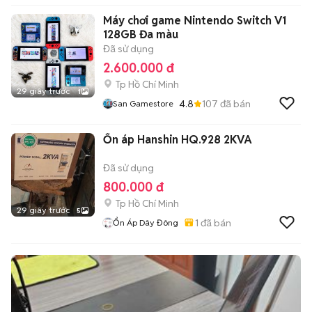
Máy chơi game Nintendo Switch V1
128GB Đa màu
Đã sử dụng
2.600.000 đ
Tp Hồ Chí Minh
29 giây trước
1
4.8
107
đã bán
San Gamestore
Ổn áp Hanshin HQ.928 2KVA
Đã sử dụng
800.000 đ
Tp Hồ Chí Minh
29 giây trước
5
1
đã bán
Ổn Áp Dây Đông