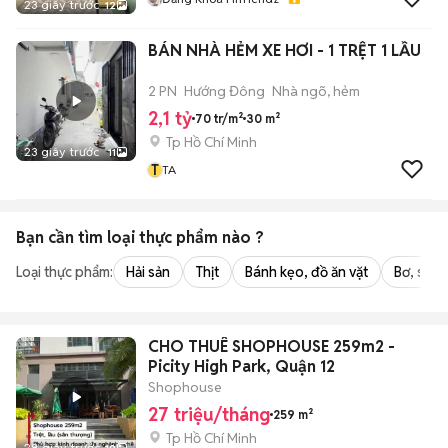
23 giây trước
12
BÁN NHÀ HẺM XE HƠI - 1 TRỆT 1 LẦU
2 PN
Hướng Đông
Nhà ngõ, hẻm
2,1 tỷ
70 tr/m²
30 m²
Tp Hồ Chí Minh
23 giây trước
11
T
TA
Bạn cần tìm
loại thực phẩm
nào ?
Loại thực phẩm:
Hải sản
Thịt
Bánh kẹo, đồ ăn vặt
Bơ, sữa,
CHO THUÊ SHOPHOUSE 259m2 -
Picity High Park, Quận 12
Shophouse
27 triệu/tháng
259 m²
Tp Hồ Chí Minh
28 giây trước