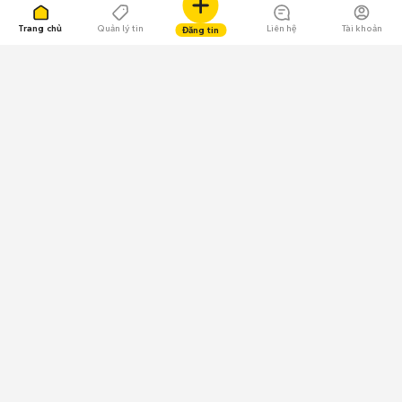
Trang chủ
Quản lý tin
Liên hệ
Tài khoản
Đăng tin
109.000 Bình chọn
Tải ứng dụng Chợ Tốt
Về Chợ Tốt
Quy chế sàn
Chính sách bảo mật
Giải quyết tranh chấp
CÔNG TY TNHH CHỢ TỐT - Người đại diện theo pháp luật:
Nguyễn Trọng Tấn; GPDKKD: 0312120782 do Sở KH & ĐT TP.HCM cấp ngày
11/01/2013;
GPMXH: 185/GP-BTTTT do Bộ Thông tin và Truyền thông
cấp ngày 09/07/2024 - Chịu trách nhiệm