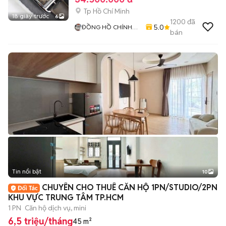
Tp Hồ Chí Minh
18 giây trước
6
1200
đã
5.0
ĐỒNG HỒ CHÍNH
bán
HÃNG 79
Tin nổi bật
10
+
2
CHUYÊN CHO THUÊ CĂN HỘ 1PN/STUDIO/2PN
KHU VỰC TRUNG TÂM TP.HCM
1 PN
Căn hộ dịch vụ, mini
6,5 triệu/tháng
45 m²