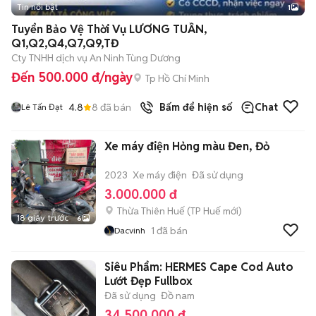
Tin nổi bật
1
Tuyển Bảo Vệ Thời Vụ LƯƠNG TUẦN,
Q1,Q2,Q4,Q7,Q9,TĐ
Cty TNHH dịch vụ An Ninh Tùng Dương
Đến 500.000 đ/ngày
Tp Hồ Chí Minh
4.8
8
đã bán
Bấm để hiện số
Chat
Lê Tấn Đạt
Xe máy điện Hỏng màu Đen, Đỏ
2023
Xe máy điện
Đã sử dụng
3.000.000 đ
Thừa Thiên Huế
(
TP Huế
mới)
18 giây trước
6
1
đã bán
Dacvinh
Siêu Phẩm: HERMES Cape Cod Auto
Lướt Đẹp Fullbox
Đã sử dụng
Đồ nam
34.500.000 đ