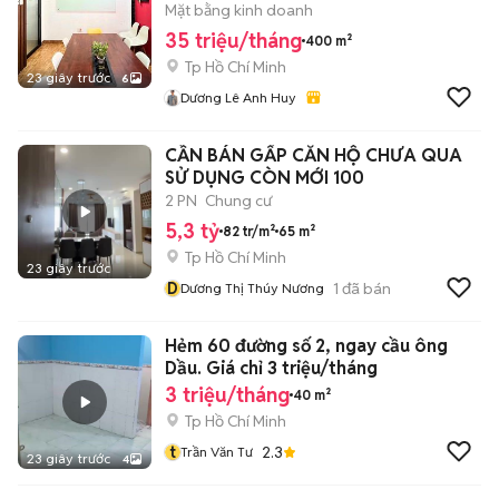
Mặt bằng kinh doanh
35 triệu/tháng
400 m²
Tp Hồ Chí Minh
23 giây trước
6
Dương Lê Anh Huy
CẦN BÁN GẤP CĂN HỘ CHƯA QUA
SỬ DỤNG CÒN MỚI 100
2 PN
Chung cư
5,3 tỷ
82 tr/m²
65 m²
Tp Hồ Chí Minh
23 giây trước
D
1
đã bán
Dương Thị Thúy Nương
Hẻm 60 đường số 2, ngay cầu ông
Dầu. Giá chỉ 3 triệu/tháng
3 triệu/tháng
40 m²
Tp Hồ Chí Minh
t
2.3
Trần Văn Tư
23 giây trước
4