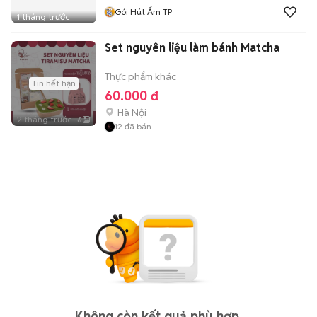
Gói Hút Ẩm TP
1 tháng trước
Set nguyên liệu làm bánh Matcha
Thực phẩm khác
Tin hết hạn
60.000 đ
Hà Nội
2 tháng trước
6
12
đã bán
Không còn kết quả phù hợp.