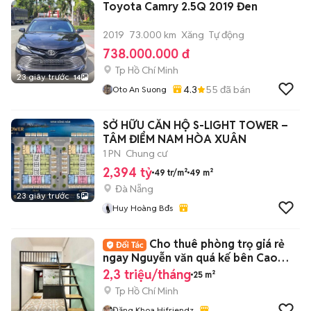
Toyota Camry 2.5Q 2019 Đen
2019
73.000 km
Xăng
Tự động
738.000.000 đ
Tp Hồ Chí Minh
23 giây trước
14
4.3
55
đã bán
Oto An Suong
SỞ HỮU CĂN HỘ S-LIGHT TOWER –
TÂM ĐIỂM NAM HÒA XUÂN
1 PN
Chung cư
2,394 tỷ
49 tr/m²
49 m²
Đà Nẵng
23 giây trước
5
Huy Hoàng Bđs
Cho thuê phòng trọ giá rẻ
ngay Nguyễn văn quá kế bên Cao
đẳng VOV
2,3 triệu/tháng
25 m²
Tp Hồ Chí Minh
Đăng Khoa Hifriendz