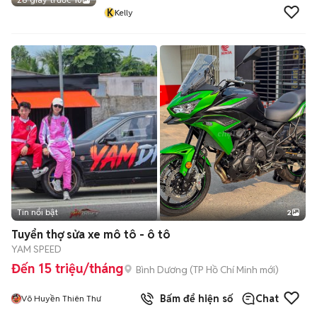
10
K
Kelly
Tin nổi bật
2
Tuyển thợ sửa xe mô tô - ô tô
YAM SPEED
Đến 15 triệu/tháng
Bình Dương
(
TP Hồ Chí Minh
mới)
Bấm để hiện số
Chat
Võ Huyền Thiên Thư