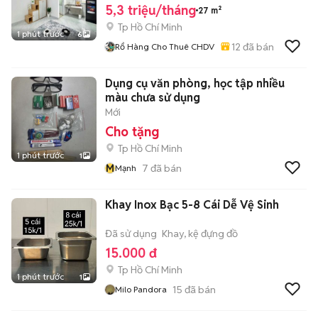
5,3 triệu/tháng
27 m²
Tp Hồ Chí Minh
1 phút trước
6
12
đã bán
Rổ Hàng Cho Thuê CHDV
Dụng cụ văn phòng, học tập nhiều
màu chưa sử dụng
Mới
Cho tặng
Tp Hồ Chí Minh
1 phút trước
1
M
7
đã bán
Mạnh
Khay Inox Bạc 5-8 Cái Dễ Vệ Sinh
Đã sử dụng
Khay, kệ đựng đồ
15.000 đ
Tp Hồ Chí Minh
1 phút trước
1
15
đã bán
Milo Pandora