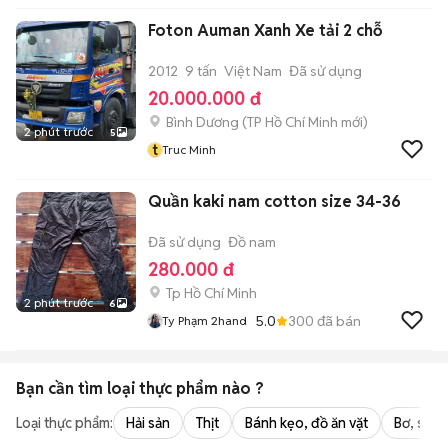
Foton Auman Xanh Xe tải 2 chỗ
2012
9 tấn
Việt Nam
Đã sử dụng
20.000.000 đ
Bình Dương
(
TP Hồ Chí Minh
mới)
2 phút trước
5
t
Truc Minh
Quần kaki nam cotton size 34-36
Đã sử dụng
Đồ nam
280.000 đ
Tp Hồ Chí Minh
2 phút trước
6
5.0
300
đã bán
Ty Phạm 2hand
Bạn cần tìm
loại thực phẩm
nào ?
Loại thực phẩm:
Hải sản
Thịt
Bánh kẹo, đồ ăn vặt
Bơ, sữa,