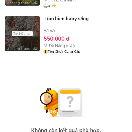
Tp Hồ Chí Minh
3 tháng trước
5
4.0
Tôm hùm baby sống
Hải sản
Tin hết hạn
550.000 đ
Đà Nẵng
48
3 tháng trước
3
T
Tên Chưa Cung Cấp
Không còn kết quả phù hợp.