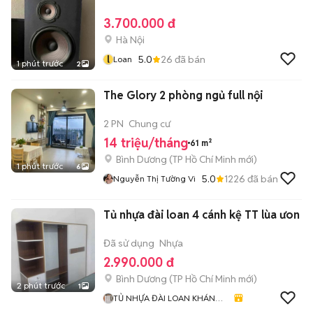
3.700.000 đ
Hà Nội
l
5.0
26
đã bán
Loan
1 phút trước
2
The Glory 2 phòng ngủ full nội
2 PN
Chung cư
14 triệu/tháng
61 m²
Bình Dương
(
TP Hồ Chí Minh
mới)
1 phút trước
6
5.0
1226
đã bán
Nguyễn Thị Tường Vi
Tủ nhựa đài loan 4 cánh kệ TT lùa ưon
Đã sử dụng
Nhựa
2.990.000 đ
Bình Dương
(
TP Hồ Chí Minh
mới)
2 phút trước
1
TỦ NHỰA ĐÀI LOAN KHÁNH
HUYỀN 678