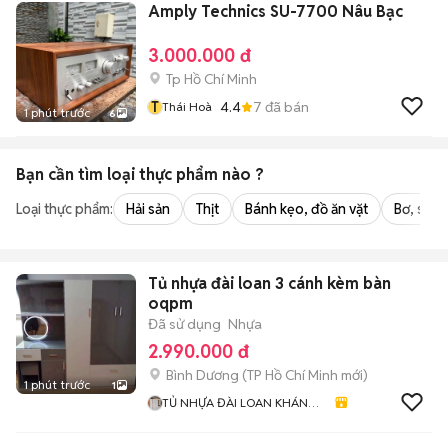
Amply Technics SU-7700 Nâu Bạc
3.000.000 đ
Tp Hồ Chí Minh
T
4.4
7
đã bán
Thái Hoà
1 phút trước
6
Bạn cần tìm
loại thực phẩm
nào ?
Loại thực phẩm:
Hải sản
Thịt
Bánh kẹo, đồ ăn vặt
Bơ, sữa,
Tủ nhựa đài loan 3 cánh kèm bàn
oqpm
Đã sử dụng
Nhựa
2.990.000 đ
Bình Dương
(
TP Hồ Chí Minh
mới)
1 phút trước
1
TỦ NHỰA ĐÀI LOAN KHÁNH
HUYỀN 678