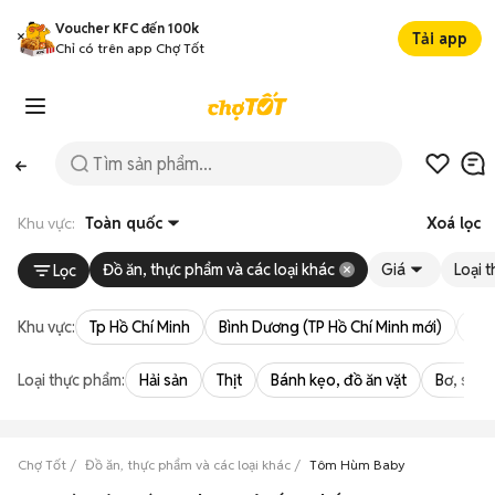
Voucher KFC đến 100k
Tải app
Chỉ có trên app Chợ Tốt
Khu vực:
Toàn quốc
Xoá lọc
Đồ ăn, thực phẩm và các loại khác
Giá
Loại 
Lọc
Khu vực:
Tp Hồ Chí Minh
Bình Dương (TP Hồ Chí Minh mới)
Bà 
Loại thực phẩm:
Hải sản
Thịt
Bánh kẹo, đồ ăn vặt
Bơ, sữa,
Chợ Tốt
Đồ ăn, thực phẩm và các loại khác
Tôm Hùm Baby