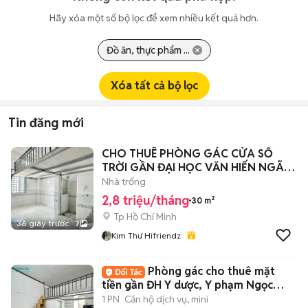
Hãy xóa một số bộ lọc để xem nhiều kết quả hơn.
Đồ ăn, thực phẩm ...
Xóa tất cả bộ lọc
Tin đăng mới
CHO THUÊ PHÒNG GÁC CỬA SỔ
TRỜI GẦN ĐẠI HỌC VĂN HIẾN NGÃ
TƯ 4 Xã
Nhà trống
2,8 triệu/tháng
30 m²
Tp Hồ Chí Minh
36 giây trước
7
Kim Thư Hifriendz
Phòng gác cho thuê mặt
tiền gần ĐH Y dược, Y phạm Ngọc
Thạch,ở 2-3ng
1 PN
Căn hộ dịch vụ, mini