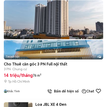
Tin nổi bật
3
Cho Thuê căn góc 3 PN Full nội thất
3 PN
Chung cư
14 triệu/tháng
76 m²
Tp Hồ Chí Minh
Bấm để hiện số
Chat
Khắc Tình
Loa JBL XE 4 Đen