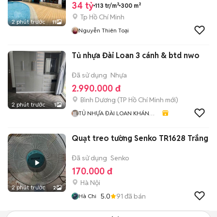
34 tỷ
113 tr/m²
300 m²
Tp Hồ Chí Minh
2 phút trước
11
Nguyễn Thiên Toại
Tủ nhựa Đài Loan 3 cánh & btd nwo
Đã sử dụng
Nhựa
2.990.000 đ
Bình Dương
(
TP Hồ Chí Minh
mới)
2 phút trước
1
TỦ NHỰA ĐÀI LOAN KHÁNH
HUYỀN 678
Quạt treo tường Senko TR1628 Trắng
Đã sử dụng
Senko
170.000 đ
Hà Nội
2 phút trước
2
5.0
91
đã bán
Hà Chi