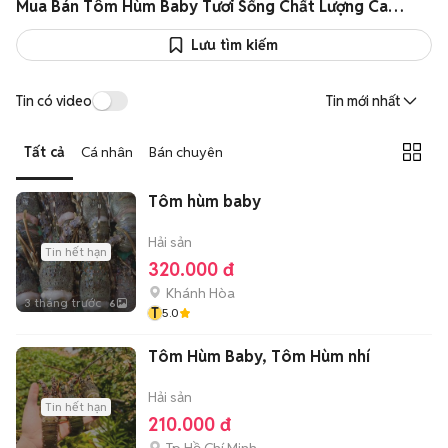
Mua Bán Tôm Hùm Baby Tươi Sống Chất Lượng Cao Giá Tốt
Lưu tìm kiếm
Tin có video
Tin mới nhất
Tất cả
Cá nhân
Bán chuyên
Tôm hùm baby
Hải sản
Tin hết hạn
320.000 đ
Khánh Hòa
3 tháng trước
6
T
5.0
Tôm Hùm Baby, Tôm Hùm nhí
Hải sản
Tin hết hạn
210.000 đ