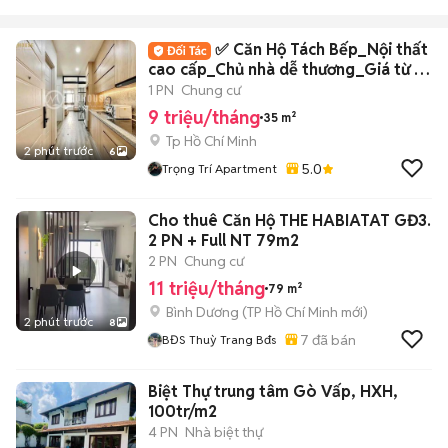
✅ Căn Hộ Tách Bếp_Nội thất
cao cấp_Chủ nhà dễ thương_Giá từ 9-
13tr ✅
1 PN
Chung cư
9 triệu/tháng
35 m²
Tp Hồ Chí Minh
2 phút trước
6
5.0
Trọng Trí Apartment
Cho thuê Căn Hộ THE HABIATAT GĐ3.
2 PN + Full NT 79m2
2 PN
Chung cư
11 triệu/tháng
79 m²
Bình Dương
(
TP Hồ Chí Minh
mới)
2 phút trước
8
7
đã bán
BĐS Thuỳ Trang Bđs
Biệt Thự trung tâm Gò Vấp, HXH,
100tr/m2
4 PN
Nhà biệt thự