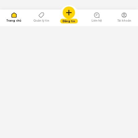
Trang chủ
Quản lý tin
Liên hệ
Tài khoản
Đăng tin
109.000 Bình chọn
Tải ứng dụng Chợ Tốt
Về Chợ Tốt
Quy chế sàn
Chính sách bảo mật
Giải quyết tranh chấp
CÔNG TY TNHH CHỢ TỐT - Người đại diện theo pháp luật:
Nguyễn Trọng Tấn; GPDKKD: 0312120782 do Sở KH & ĐT TP.HCM cấp ngày
11/01/2013;