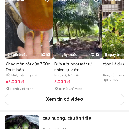
24 giờ trước
1
1
4 ngày trước
4
1
5 ngày trước
Chao môn cốt dừa 750g
Dừa tươi ngọt mát tự
tặng Lá đu đủ
Thơm béo
nhiên tại vườn
Đồ khô, mắm, gia vị
Rau, củ, trái cây
Rau, củ, trái cây
Hà Nội
65.000 đ
5.000 đ
Tp Hồ Chí Minh
Tp Hồ Chí Minh
Xem tin có video
cau huong..cầu ăn trầu