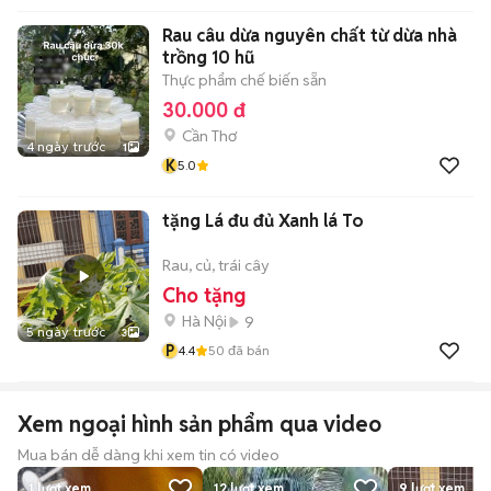
Rau câu dừa nguyên chất từ dừa nhà
trồng 10 hũ
Thực phẩm chế biến sẵn
30.000 đ
Cần Thơ
4 ngày trước
1
K
5.0
tặng Lá đu đủ Xanh lá To
Rau, củ, trái cây
Cho tặng
Hà Nội
9
5 ngày trước
3
P
4.4
50
đã bán
Xem ngoại hình sản phẩm qua video
Mua bán dễ dàng khi xem tin có video
1
lượt xem
12
lượt xem
9
lượt xem