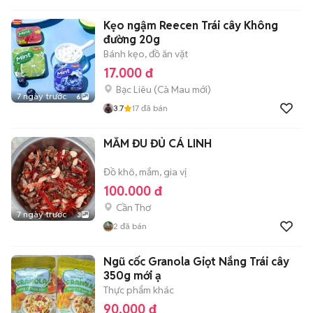
Kẹo ngậm Reecen Trái cây Không
đường 20g
Bánh kẹo, đồ ăn vặt
17.000 đ
Bạc Liêu
(
Cà Mau
mới)
7 ngày trước
6
3.7
17
đã bán
MẮM ĐU ĐỦ CÁ LINH
Đồ khô, mắm, gia vị
100.000 đ
Cần Thơ
7 ngày trước
3
2
đã bán
Ngũ cốc Granola Giọt Nắng Trái cây
350g mới ạ
Thực phẩm khác
90.000 đ