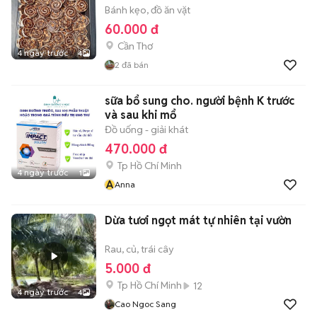
Bánh kẹo, đồ ăn vặt
60.000 đ
Cần Thơ
4 ngày trước
4
2
đã bán
sữa bổ sung cho. người bệnh K trước
và sau khi mổ
Đồ uống - giải khát
470.000 đ
Tp Hồ Chí Minh
4 ngày trước
1
A
Anna
Dừa tươi ngọt mát tự nhiên tại vườn
Rau, củ, trái cây
5.000 đ
Tp Hồ Chí Minh
12
4 ngày trước
4
Cao Ngoc Sang