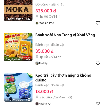
Đồ uống - giải khát
325.000 đ
Tp Hồ Chí Minh
5 ngày trước
5
Moc Ca Phe
Bánh xoài Nha Trang vị Xoài Vàng
Bánh kẹo, đồ ăn vặt
35.000 đ
Tp Hồ Chí Minh
5 ngày trước
4
Thư Kỳ
Kẹo trái cây thơm miệng không
đường
Bánh kẹo, đồ ăn vặt
13.000 đ
Bạc Liêu
(
Cà Mau
mới)
7 ngày trước
6
Khánh An