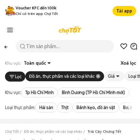
Voucher KFC đến 100k
Tải app
Chỉ có trên app Chợ Tốt
Khu vực:
Toàn quốc
Xoá lọc
Đồ ăn, thực phẩm và các loại khác
Giá
Loại 
Lọc
Khu vực:
Tp Hồ Chí Minh
Bình Dương (TP Hồ Chí Minh mới)
Bà 
Loại thực phẩm:
Hải sản
Thịt
Bánh kẹo, đồ ăn vặt
Bơ, sữa,
Chợ Tốt
Đồ ăn, thực phẩm và các loại khác
Trái Cây Chưng Tết