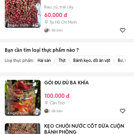
Rau, củ, trái cây
60.000 đ
Tp Hồ Chí Minh
2 ngày trước
6
5
đã bán
Bạn cần tìm
loại thực phẩm
nào ?
Loại thực phẩm:
Hải sản
Thịt
Bánh kẹo, đồ ăn vặt
Bơ, sữa,
GỎI ĐU ĐỦ BA KHÍA
100.000 đ
Cần Thơ
2
đã bán
4 ngày trước
3
KẸO CHUỐI NƯỚC CỐT DỪA CUỘN
BÁNH PHỒNG