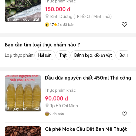
Thực phẩm khác
150.000 đ
Bình Dương
(
TP Hồ Chí Minh
mới)
5 ngày trước
2
n
4.7
26
đã bán
Bạn cần tìm
loại thực phẩm
nào ?
Loại thực phẩm:
Hải sản
Thịt
Bánh kẹo, đồ ăn vặt
Bơ, sữa,
Dầu dừa nguyên chất 450ml Thủ công
Thực phẩm khác
90.000 đ
Tp Hồ Chí Minh
5 ngày trước
2
9
đã bán
Cà phê Moka Cầu Đất Ban Mê Thuột