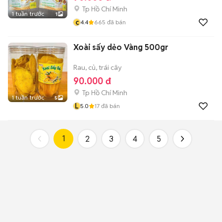
Tp Hồ Chí Minh
1 tuần trước
1
c
4.4
665
đã bán
Xoài sấy dẻo Vàng 500gr
Rau, củ, trái cây
90.000 đ
Tp Hồ Chí Minh
1 tuần trước
5
L
5.0
17
đã bán
1
2
3
4
5