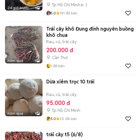
Tp Hồ Chí Minh
1
24 giờ trước
1
5.0
191
đã bán
Trái cây khô Đung đinh nguyên buồng
khô chua
Rau, củ, trái cây
200.000 đ
Cần Thơ
hôm qua
1
L
1
đã bán
Dừa xiêm trọc 10 trái
Rau, củ, trái cây
95.000 đ
Tp Hồ Chí Minh
hôm qua
1
P
5.0
20
đã bán
trái cây t5 (6/8)