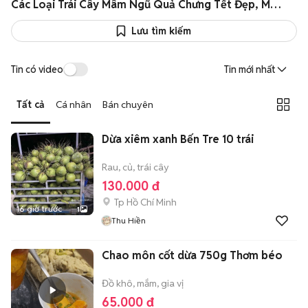
Các Loại Trái Cây Mâm Ngũ Quả Chưng Tết Đẹp, Mang Nhiều Tài Lộc
Lưu tìm kiếm
Tin có video
Tin mới nhất
Tất cả
Cá nhân
Bán chuyên
Dừa xiêm xanh Bến Tre 10 trái
Rau, củ, trái cây
130.000 đ
Tp Hồ Chí Minh
16 giờ trước
1
Thu Hiền
Chao môn cốt dừa 750g Thơm béo
Đồ khô, mắm, gia vị
65.000 đ