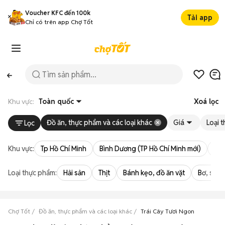
Voucher KFC đến 100k
Tải app
Chỉ có trên app Chợ Tốt
Khu vực:
Toàn quốc
Xoá lọc
Đồ ăn, thực phẩm và các loại khác
Giá
Loại 
Lọc
Khu vực:
Tp Hồ Chí Minh
Bình Dương (TP Hồ Chí Minh mới)
Bà 
Loại thực phẩm:
Hải sản
Thịt
Bánh kẹo, đồ ăn vặt
Bơ, sữa,
Chợ Tốt
Đồ ăn, thực phẩm và các loại khác
Trái Cây Tươi Ngon