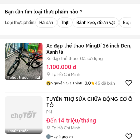
Bạn cần tìm
loại thực phẩm
nào ?
Loại thực phẩm:
Hải sản
Thịt
Bánh kẹo, đồ ăn vặt
Bơ, sữa,
Xe đạp thể thao MingDi 26 inch Đen,
Xanh lá
Xe đạp thể thao
Đã sử dụng
1.100.000 đ
Tp Hồ Chí Minh
1 phút trước
4
n
3.0
45
đã bán
Nguyễn Gia Thịnh
TUYỂN THỢ SỬA CHỮA ĐỘNG CƠ Ô
TÔ
PN
Đến 14 triệu/tháng
Tp Hồ Chí Minh
1 phút trước
Huy Nguyen