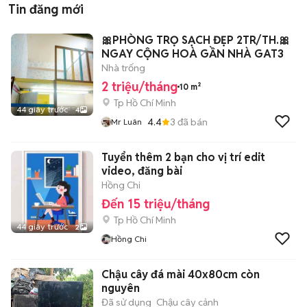
Tin đăng mới
🎀PHÒNG TRỌ SẠCH ĐẸP 2TR/TH.🎀
NGAY CỘNG HOÀ GẦN NHÀ GAT3
Nhà trống
2 triệu/tháng
10 m²
Tp Hồ Chí Minh
44 giây trước
4
4.4
3
đã bán
Mr Luân
Tuyển thêm 2 bạn cho vị trí edit
video, đăng bài
Hồng Chi
Đến 15 triệu/tháng
Tp Hồ Chí Minh
44 giây trước
2
Hồng Chi
Chậu cây đá mài 40x80cm còn
nguyên
Đã sử dụng
Chậu cây cảnh