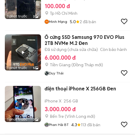
100.000 đ
Tp Hồ Chí Minh
1 phút trước
2
5.0
2
đã bán
Minh Mạng
Ổ cứng SSD Samsung 970 EVO Plus
2TB NVMe M.2 Đen
Đã sử dụng (chưa sửa chữa)
Còn bảo hành
6.000.000 đ
Tiền Giang
(
Đồng Tháp
mới)
1 phút trước
5
Duy Thái
điện thoại iPhone X 256GB Đen
iPhone X
256 GB
3.000.000 đ
Bến Tre
(
Vĩnh Long
mới)
1 phút trước
3
4.3
113
đã bán
Phan Hải BT