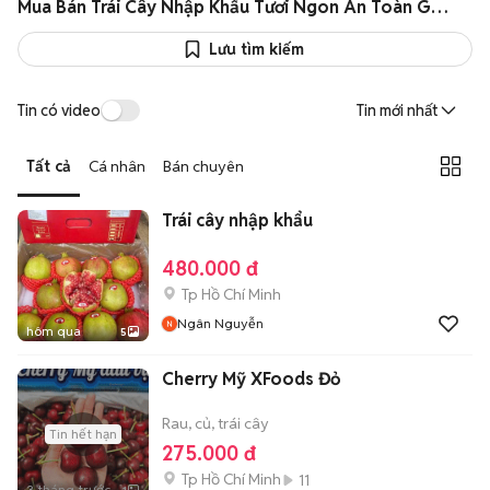
Mua Bán Trái Cây Nhập Khẩu Tươi Ngon An Toàn Giá Rẻ Như Giá Sỉ
Lưu tìm kiếm
Tin có video
Tin mới nhất
Tất cả
Cá nhân
Bán chuyên
Trái cây nhập khẩu
480.000 đ
Tp Hồ Chí Minh
Ngân Nguyễn
hôm qua
5
Cherry Mỹ XFoods Đỏ
Rau, củ, trái cây
Tin hết hạn
275.000 đ
Tp Hồ Chí Minh
11
3 tháng trước