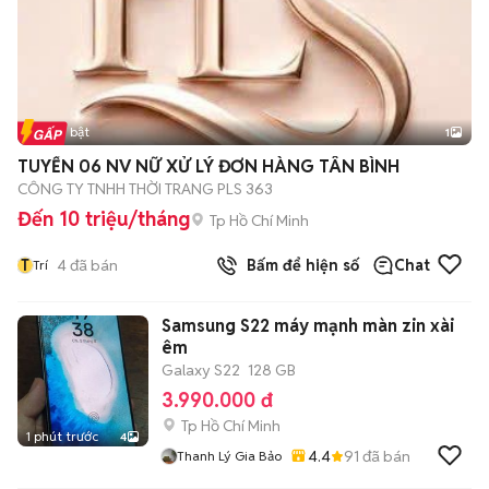
Tin nổi bật
1
TUYỂN 06 NV NỮ XỬ LÝ ĐƠN HÀNG TÂN BÌNH
CÔNG TY TNHH THỜI TRANG PLS 363
Đến 10 triệu/tháng
Tp Hồ Chí Minh
T
4
đã bán
Bấm để hiện số
Chat
Trí
Samsung S22 máy mạnh màn zin xài
êm
Galaxy S22
128 GB
3.990.000 đ
Tp Hồ Chí Minh
1 phút trước
4
4.4
91
đã bán
Thanh Lý Gia Bảo