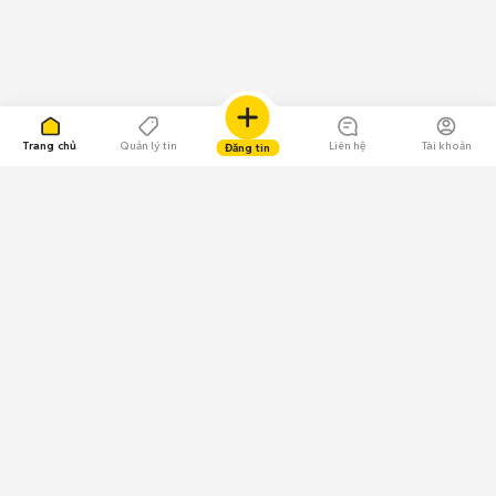
Trang chủ
Quản lý tin
Liên hệ
Tài khoản
Đăng tin
109.000 Bình chọn
Tải ứng dụng Chợ Tốt
Về Chợ Tốt
Quy chế sàn