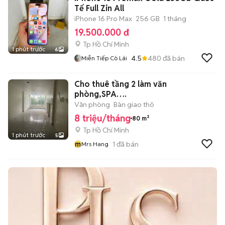
Tế Full Zin All
iPhone 16 Pro Max
256 GB
1 tháng
19.500.000 đ
Tp Hồ Chí Minh
1 phút trước
6
4.5
480
đã bán
Miễn Tiếp Cò Lái
Cho thuê tầng 2 làm văn
phòng,SPA….
Văn phòng
Bàn giao thô
8 triệu/tháng
80 m²
Tp Hồ Chí Minh
1 phút trước
5
m
1
đã bán
Mrs Hang