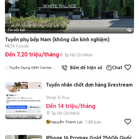
Tin nổi bật
1
Tuyển phụ bếp Nam (không cần kinh nghiệm)
META Foods
Đến 7,20 triệu/tháng
Tp Hồ Chí Minh
Bấm để hiện số
Chat
Tuyển Dụng GEM Center
White Palace
Tuyển nhân chốt đơn hàng livestream
Shop Si Truc
Đến 14 triệu/tháng
Tp Hồ Chí Minh
1 phút trước
1
N
1
đã bán
Nguyễn Thành Lực
IPhone 16 Promax Gold 256Gb Quốc