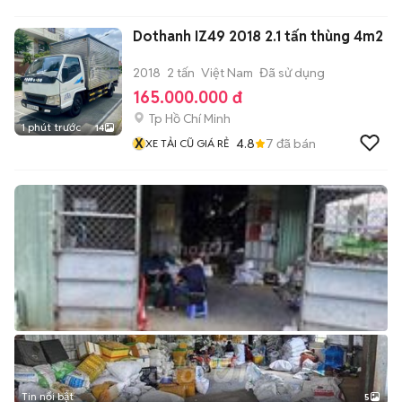
Dothanh IZ49 2018 2.1 tấn thùng 4m2
2018
2 tấn
Việt Nam
Đã sử dụng
165.000.000 đ
Tp Hồ Chí Minh
1 phút trước
14
X
4.8
7
đã bán
XE TẢI CŨ GIÁ RẺ
Tin nổi bật
5