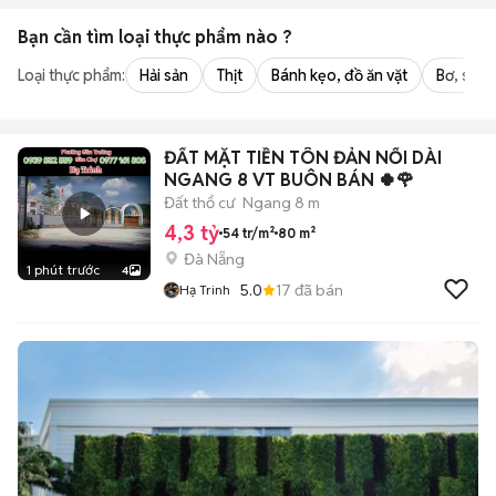
Bạn cần tìm
loại thực phẩm
nào ?
Loại thực phẩm:
Hải sản
Thịt
Bánh kẹo, đồ ăn vặt
Bơ, sữa,
ĐẤT MẶT TIỀN TÔN ĐẢN NỐI DÀI
NGANG 8 VT BUÔN BÁN 🍀🌹
Đất thổ cư
Ngang 8 m
4,3 tỷ
54 tr/m²
80 m²
Đà Nẵng
1 phút trước
4
5.0
17
đã bán
Hạ Trinh