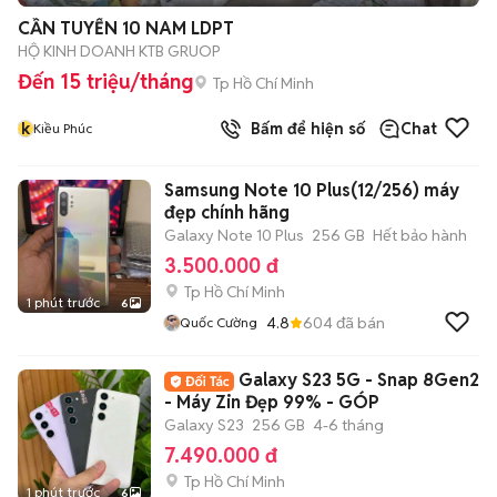
CẦN TUYỂN 10 NAM LDPT
HỘ KINH DOANH KTB GRUOP
Đến 15 triệu/tháng
Tp Hồ Chí Minh
k
Bấm để hiện số
Chat
Kiều Phúc
Samsung Note 10 Plus(12/256) máy
đẹp chính hãng
Galaxy Note 10 Plus
256 GB
Hết bảo hành
3.500.000 đ
Tp Hồ Chí Minh
1 phút trước
6
4.8
604
đã bán
Quốc Cường
Galaxy S23 5G - Snap 8Gen2
- Máy Zin Đẹp 99% - GÓP
Galaxy S23
256 GB
4-6 tháng
7.490.000 đ
Tp Hồ Chí Minh
1 phút trước
6