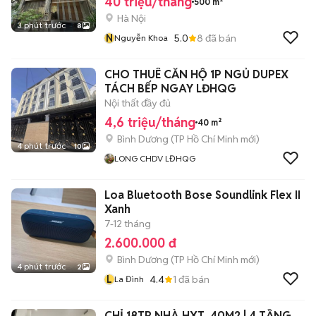
40 triệu/tháng
500 m²
Hà Nội
3 phút trước
8
N
5.0
8
đã bán
Nguyễn Khoa
CHO THUÊ CĂN HỘ 1P NGỦ DUPEX
TÁCH BẾP NGAY LĐHQG
Nội thất đầy đủ
4,6 triệu/tháng
40 m²
Bình Dương
(
TP Hồ Chí Minh
mới)
4 phút trước
10
LONG CHDV LĐHQG
Loa Bluetooth Bose Soundlink Flex II
Xanh
7-12 tháng
2.600.000 đ
Bình Dương
(
TP Hồ Chí Minh
mới)
4 phút trước
2
L
4.4
1
đã bán
La Đình
CHỈ 18TR NHÀ HXT, 40M2 | 4 TẦNG