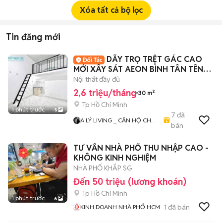
Xóa tất cả bộ lọc
Tin đăng mới
DÃY TRỌ TRỆT GÁC CAO
MỚI XÂY SÁT AEON BÌNH TÂN TÊN
LỬA MỚI TỈNH LỘ 10
Nội thất đầy đủ
2,6 triệu/tháng
30 m²
Tp Hồ Chí Minh
1 phút trước
5
7
đã
A LÝ LIVING _ CĂN HỘ CHO
bán
THUÊ TP.HCM - PHÒNG TRỌ
- MBKD - KIOT - CHDV -
TƯ VẤN NHÀ PHỐ THU NHẬP CAO -
CHUNG CƯ - NHÀ Ở
KHÔNG KINH NGHIỆM
NHÀ PHỐ KHẮP SG
Đến 50 triệu (lương khoán)
Tp Hồ Chí Minh
1 phút trước
6
1
đã bán
KINH DOANH NHÀ PHỐ HCM