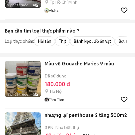
Tp Hồ Chí Minh
2 phút trước
8
Alpha
Bạn cần tìm
loại thực phẩm
nào ?
Loại thực phẩm:
Hải sản
Thịt
Bánh kẹo, đồ ăn vặt
Bơ, sữa,
Màu vẽ Gouache Maries 9 màu
Đã sử dụng
180.000 đ
Hà Nội
3 phút trước
2
Tâm Tâm
nhượng lại penthouse 2 tầng 500m2
3 PN
Nhà biệt thự