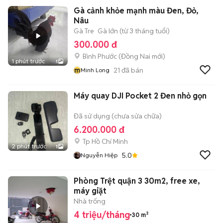
Gà cảnh khỏe mạnh màu Đen, Đỏ,
Nâu
Gà Tre
Gà lớn (từ 3 tháng tuổi)
300.000 đ
Bình Phước
(
Đồng Nai
mới)
1 phút trước
1
m
21
đã bán
Minh Long
Máy quay DJI Pocket 2 Đen nhỏ gọn
Đã sử dụng (chưa sửa chữa)
6.200.000 đ
Tp Hồ Chí Minh
2 phút trước
1
5.0
Nguyễn Hiệp
Phòng Trệt quận 3 30m2, free xe,
máy giặt
Nhà trống
4 triệu/tháng
30 m²