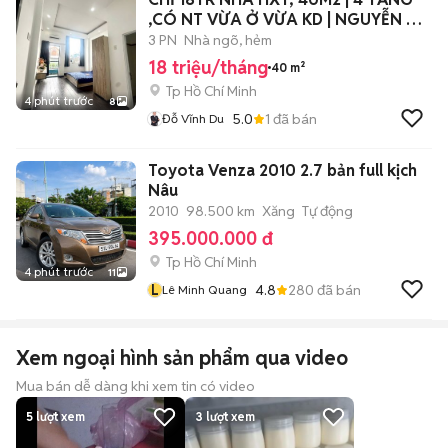
,CÓ NT VỪA Ở VỪA KD | NGUYỄN XÍ,
BT.
3 PN
Nhà ngõ, hẻm
18 triệu/tháng
40 m²
Tp Hồ Chí Minh
4 phút trước
8
5.0
1
đã bán
Đỗ Vĩnh Du
Toyota Venza 2010 2.7 bản full kịch
Nâu
2010
98.500 km
Xăng
Tự động
395.000.000 đ
Tp Hồ Chí Minh
4 phút trước
11
L
4.8
280
đã bán
Lê Minh Quang
Xem ngoại hình sản phẩm qua video
Mua bán dễ dàng khi xem tin có video
5
lượt xem
3
lượt xem