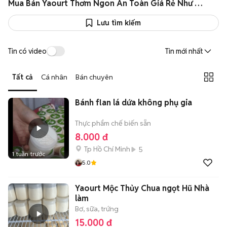
Mua Bán Yaourt Thơm Ngon An Toàn Giá Rẻ Như Giá Sỉ
Lưu tìm kiếm
Tin có video
Tin mới nhất
Tất cả
Cá nhân
Bán chuyên
Bánh flan lá dứa không phụ gia
Thực phẩm chế biến sẵn
8.000 đ
Tp Hồ Chí Minh
5
1 tuần trước
5.0
Yaourt Mộc Thủy Chua ngọt Hũ Nhà
làm
Bơ, sữa, trứng
15.000 đ