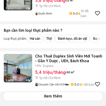
3,6 triệu/tháng
22 m²
Tp Hồ Chí Minh
5 phút trước
5
16
đã
5.0
Quốc Bình
bán
Lovanhome
Bạn cần tìm
loại thực phẩm
nào ?
Loại thực phẩm:
Hải sản
Thịt
Bánh kẹo, đồ ăn vặt
Bơ, sữa,
Cho Thuê Duplex Sinh Viên Mới Toanh
- Gần Y Dược , UEH, Bách Khoa
1 PN
Duplex
5,4 triệu/tháng
30 m²
Tp Hồ Chí Minh
5 phút trước
8
5.0
1
đã bán
Chuyên Căn Hộ HCM🏡
Xem thêm