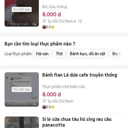
Bơ, sữa, trứng
Tin hết hạn
8.000 đ
Tp Hồ Chí Minh
13
2 tháng trước
1
5.0
Bạn cần tìm
loại thực phẩm
nào ?
Loại thực phẩm:
Hải sản
Thịt
Bánh kẹo, đồ ăn vặt
Bơ, sữa,
Bánh flan Lá dứa cafe truyền thống
Thực phẩm chế biến sẵn
Tin hết hạn
8.000 đ
Tp Hồ Chí Minh
3 tháng trước
3
5.0
Sỉ lẻ sữa chua tàu hũ sing rau câu
panacotta