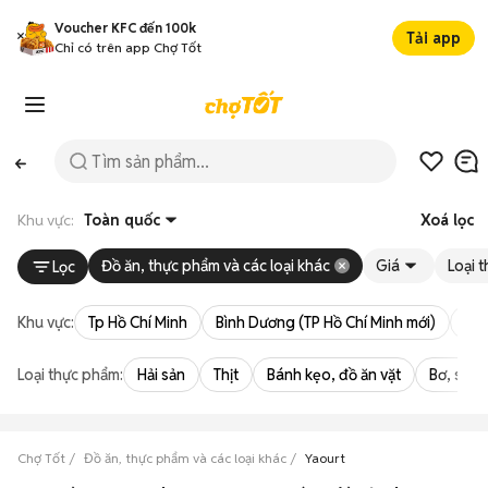
Voucher KFC đến 100k
Tải app
Chỉ có trên app Chợ Tốt
Khu vực:
Toàn quốc
Xoá lọc
Đồ ăn, thực phẩm và các loại khác
Giá
Loại 
Lọc
Khu vực:
Tp Hồ Chí Minh
Bình Dương (TP Hồ Chí Minh mới)
Bà 
Loại thực phẩm:
Hải sản
Thịt
Bánh kẹo, đồ ăn vặt
Bơ, sữa,
Chợ Tốt
Đồ ăn, thực phẩm và các loại khác
Yaourt