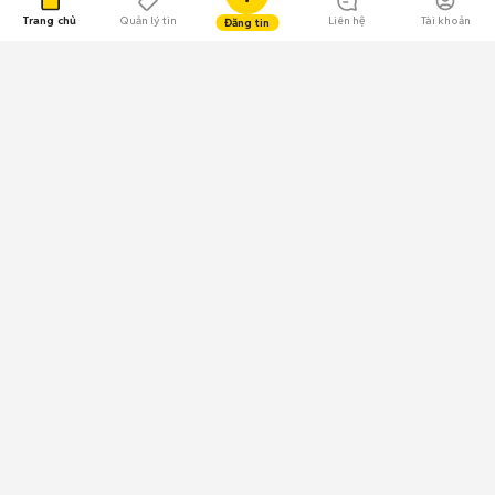
Trang chủ
Quản lý tin
Liên hệ
Tài khoản
Đăng tin
109.000 Bình chọn
Tải ứng dụng Chợ Tốt
Về Chợ Tốt
Quy chế sàn
Chính sách bảo mật
Giải quyết tranh chấp
CÔNG TY TNHH CHỢ TỐT - Người đại diện theo pháp luật:
Nguyễn Trọng Tấn; GPDKKD: 0312120782 do Sở KH & ĐT TP.HCM cấp ngày
11/01/2013;
GPMXH: 185/GP-BTTTT do Bộ Thông tin và Truyền thông
cấp ngày 09/07/2024 - Chịu trách nhiệm