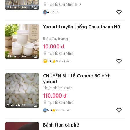
Tp Hồ Chí Minh
3
3 tuần trước
2
An Bình
Yaourt truyền thống Chua thanh Hũ
Bơ, sữa, trứng
10.000 đ
Tp Hồ Chí Minh
4 tuần trước
1
5.0
9
đã bán
CHUYÊN SỈ - LẺ Combo 50 bich
yaourt
Thực phẩm khác
110.000 đ
Tp Hồ Chí Minh
2 năm trước
1
5.0
28
đã bán
Bánh flan cà phê