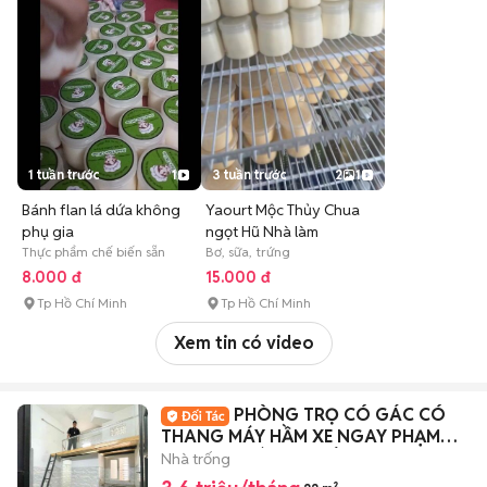
1 tuần trước
1
3 tuần trước
2
1
Bánh flan lá dứa không
Yaourt Mộc Thủy Chua
phụ gia
ngọt Hũ Nhà làm
Thực phẩm chế biến sẵn
Bơ, sữa, trứng
8.000 đ
15.000 đ
Tp Hồ Chí Minh
Tp Hồ Chí Minh
Xem tin có video
PHÒNG TRỌ CÓ GÁC CÓ
THANG MÁY HẦM XE NGAY PHẠM
VĂN HAI GIÁ SINH VIÊN
Nhà trống