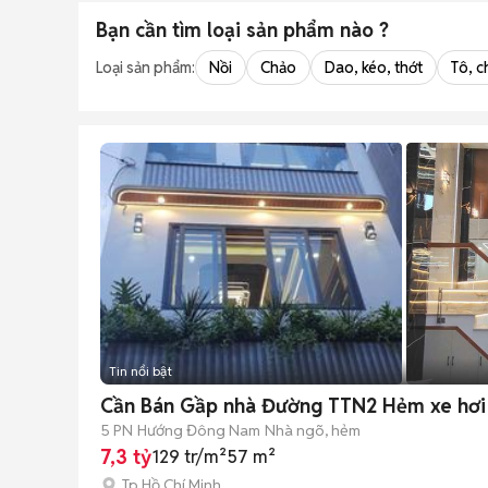
Bạn cần tìm
loại sản phẩm
nào ?
Loại sản phẩm:
Nồi
Chảo
Dao, kéo, thớt
Tô, c
Tin nổi bật
Cần Bán Gầp nhà Đường TTN2 Hẻm xe hơi D
5 PN
Hướng Đông Nam
Nhà ngõ, hẻm
7,3 tỷ
129 tr/m²
57 m²
Tp Hồ Chí Minh