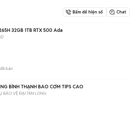
Bấm để hiện số
Chat
7-265H 32GB 1TB RTX 500 Ada
SD
đã bán
ÀNG BÌNH THẠNH BAO CƠM TIPS CAO
Ụ BẢO VỆ ĐẠI TÂN LONG