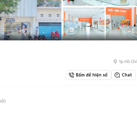
Tp Hồ Chí
Bấm để hiện số
Chat
uổi)