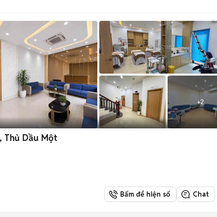
+
2
, Thủ Dầu Một
Bấm để hiện số
Chat