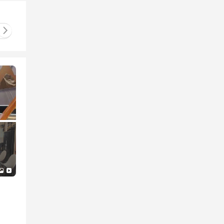
ẩm
Thau, rổ
Thùng đá, ca đá