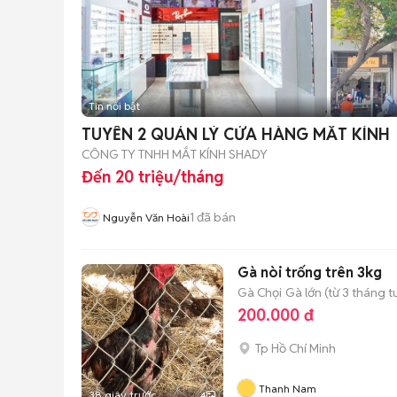
Tin nổi bật
TUYỂN 2 QUẢN LÝ CỬA HÀNG MẮT KÍNH
CÔNG TY TNHH MẮT KÍNH SHADY
Đến 20 triệu/tháng
1
đã bán
Nguyễn Văn Hoài
Gà nòi trống trên 3kg
Gà Chọi
Gà lớn (từ 3 tháng t
200.000 đ
Tp Hồ Chí Minh
Thanh Nam
38 giây trước
4