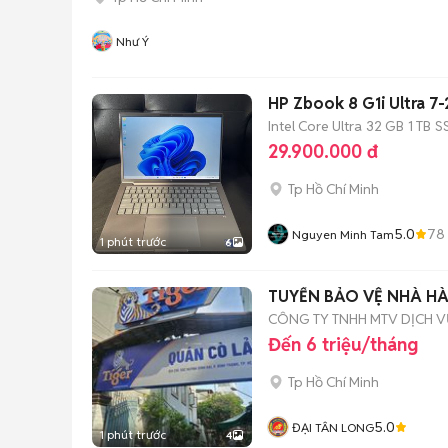
Như Ý
HP Zbook 8 G1i Ultra 
Intel Core Ultra
32 GB
1 TB
S
29.900.000 đ
Tp Hồ Chí Minh
5.0
78
Nguyen Minh Tam
1 phút trước
6
TUYỂN BẢO VỆ NHÀ H
CÔNG TY TNHH MTV DỊCH V
Đến 6 triệu/tháng
Tp Hồ Chí Minh
5.0
ĐẠI TÂN LONG
1 phút trước
4