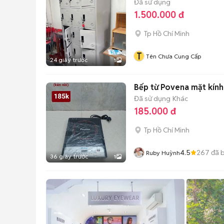
Đã sử dụng
1.500.000 đ
Tp Hồ Chí Minh
T
Tên Chưa Cung Cấp
24 giây trước
1
Bếp từ Povena mặt kính
Đã sử dụng
Khác
185.000 đ
Tp Hồ Chí Minh
4.5
267
đã 
Ruby Huỳnh
36 giây trước
1