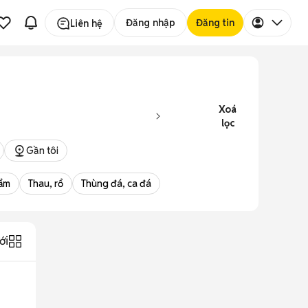
Đăng nhập
Đăng tin
Liên hệ
Xoá
lọc
Gần tôi
hẩm
Thau, rổ
Thùng đá, ca đá
ới