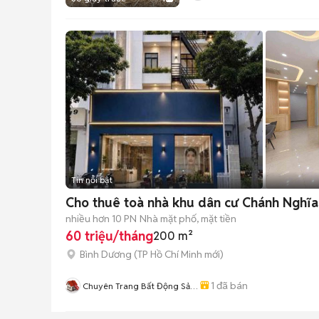
Tin nổi bật
Cho thuê toà nhà khu dân cư Chánh Nghĩa
nhiều hơn 10 PN
Nhà mặt phố, mặt tiền
60 triệu/tháng
200 m²
Bình Dương
(
TP Hồ Chí Minh
mới)
1
đã bán
Chuyên Trang Bất Động Sản
Thủ Dầu Một