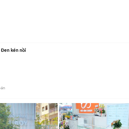
 Đen kén nồi
bán