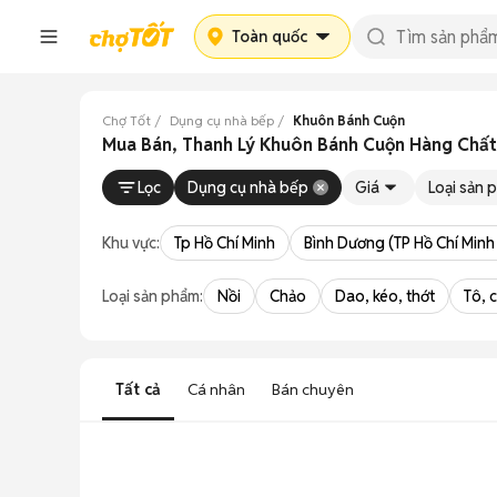
Toàn quốc
Chợ Tốt
Dụng cụ nhà bếp
Khuôn Bánh Cuộn
Mua Bán, Thanh Lý Khuôn Bánh Cuộn Hàng Chất
Lọc
Dụng cụ nhà bếp
Giá
Loại sản 
Khu vực:
Tp Hồ Chí Minh
Bình Dương (TP Hồ Chí Minh
Loại sản phẩm:
Nồi
Chảo
Dao, kéo, thớt
Tô, 
Tất cả
Cá nhân
Bán chuyên