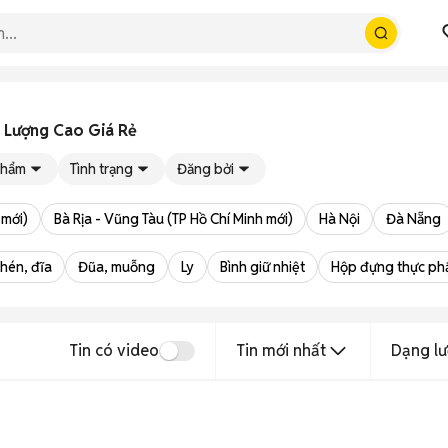
 Lượng Cao Giá Rẻ
phẩm
Tình trạng
Đăng bởi
 mới)
Bà Rịa - Vũng Tàu (TP Hồ Chí Minh mới)
Hà Nội
Đà Nẵng
chén, đĩa
Đũa, muỗng
Ly
Bình giữ nhiệt
Hộp đựng thực p
Tin có video
Tin mới nhất
Dạng lư