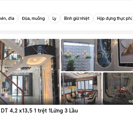
hén, đĩa
Đũa, muỗng
Ly
Bình giữ nhiệt
Hộp đựng thực ph
+
2
10
T 4,2 x13,5 1 trệt 1Lửng 3 Lầu