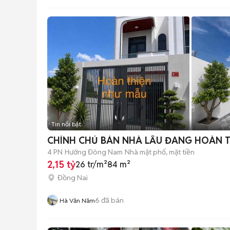
Tin nổi bật
CHÍNH CHỦ BÁN NHÀ LẦU ĐANG HOÀN T
4 PN
Hướng Đông Nam
Nhà mặt phố, mặt tiền
2,15 tỷ
26 tr/m²
84 m²
Đồng Nai
6
đã bán
Hà Văn Năm