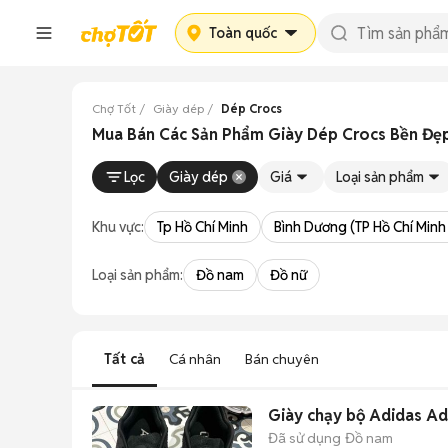
Toàn quốc
Chợ Tốt
Giày dép
Dép Crocs
Mua Bán Các Sản Phẩm Giày Dép Crocs Bền Đẹp
Lọc
Giày dép
Giá
Loại sản phẩm
Khu vực:
Tp Hồ Chí Minh
Bình Dương (TP Hồ Chí Minh
Loại sản phẩm:
Đồ nam
Đồ nữ
Tất cả
Cá nhân
Bán chuyên
Giày chạy bộ Adidas Ad
Đã sử dụng
Đồ nam