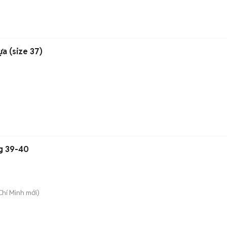
a (size 37)
g 39-40
Chí Minh
mới)