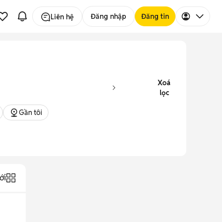
Đăng nhập
Đăng tin
Liên hệ
Xoá
lọc
Gần tôi
ới