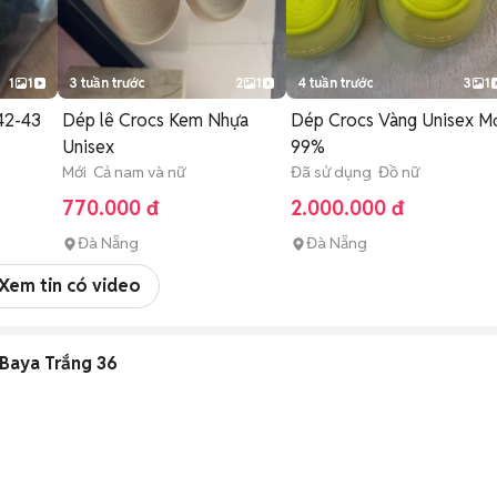
1
1
3 tuần trước
2
1
4 tuần trước
3
1
42-43
Dép lê Crocs Kem Nhựa
Dép Crocs Vàng Unisex M
Unisex
99%
Mới Cả nam và nữ
Đã sử dụng Đồ nữ
770.000 đ
2.000.000 đ
Đà Nẵng
Đà Nẵng
Xem tin có video
 Baya Trắng 36