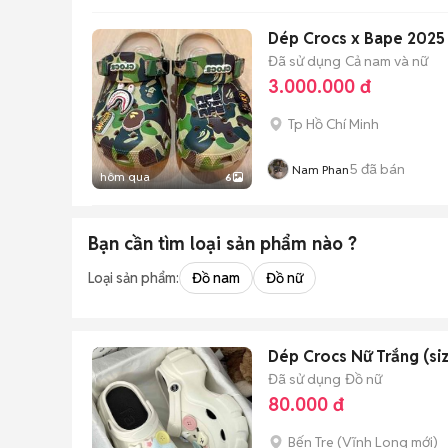
Dép Crocs x Bape 2025
Đã sử dụng
Cả nam và nữ
3.000.000 đ
Tp Hồ Chí Minh
5
đã bán
Nam Phan
hôm qua
6
Bạn cần tìm
loại sản phẩm
nào ?
Loại sản phẩm:
Đồ nam
Đồ nữ
Dép Crocs Nữ Trắng (si
Đã sử dụng
Đồ nữ
80.000 đ
Bến Tre
(
Vĩnh Long
mới)