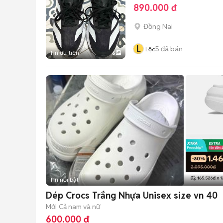
890.000 đ
Đồng Nai
L
5
đã bán
Lộc
Tin ưu tiên
6
Tin nổi bật
Dép Crocs Trắng Nhựa Unisex size vn 40
Mới
Cả nam và nữ
600.000 đ