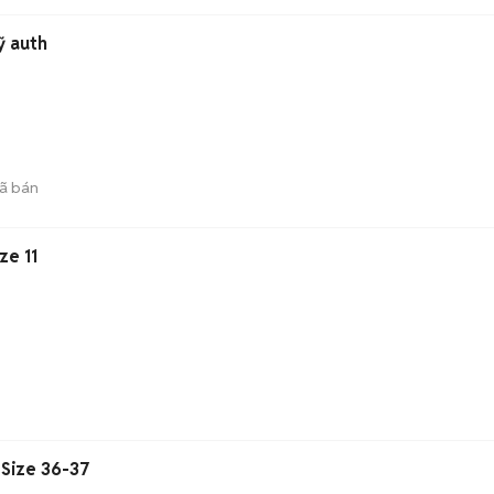
t mỹ auth
ã bán
ze 11
 Size 36-37