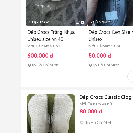
10 giờ trước
3
1
2 tuần trước
Dép Crocs Trắng Nhựa
Dép Crocs Đen Size 
Unisex size vn 40
Unisex
Mới Cả nam và nữ
Mới Cả nam và nữ
600.000 đ
50.000 đ
Tp Hồ Chí Minh
Tp Hồ Chí Minh
Dép Crocs Classic Clog
Mới
Cả nam và nữ
80.000 đ
Tp Hồ Chí Minh