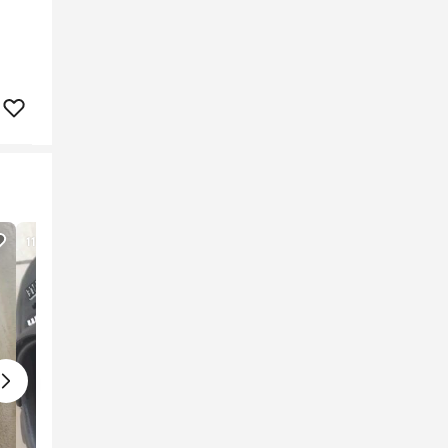
11
lượt xem
20
lượt xem
11