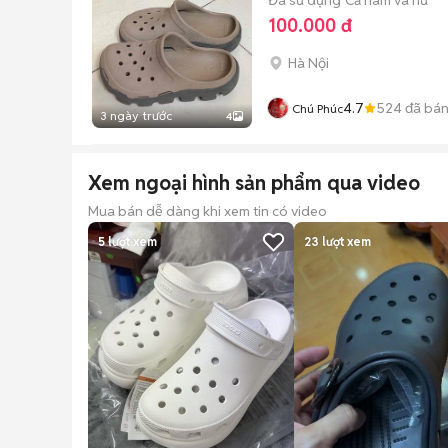
100.000 đ
Hà Nội
4.7
524
đã bá
Chú Phúc
3 ngày trước
4
Xem ngoại hình sản phẩm qua video
Mua bán dễ dàng khi xem tin có video
5
lượt xem
23
lượt xem