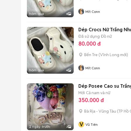
Mít Conn
hôm qua
4
Dép Crocs Nữ Trắng Nhự
Đã sử dụng
Đồ nữ
80.000 đ
Bến Tre
(
Vĩnh Long
mới)
Mít Conn
hôm qua
4
Dép Posee Cao su Trắn
Mới
Cả nam và nữ
350.000 đ
Bà Rịa - Vũng Tàu
(
TP Hồ 
V
Vũ Tiên
2 ngày trước
3