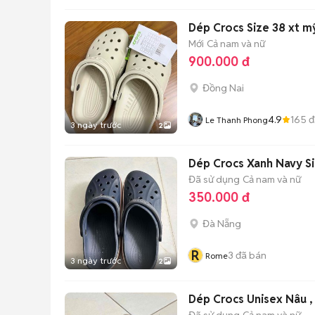
Dép Crocs Size 38 x
Mới
Cả nam và nữ
900.000 đ
Đồng Nai
4.9
165
đ
Le Thanh Phong
3 ngày trước
2
Dép Crocs Xanh Navy Si
Đã sử dụng
Cả nam và nữ
350.000 đ
Đà Nẵng
R
3
đã bán
Rome
3 ngày trước
2
Dép Crocs Unisex Nâu ,
Đã sử dụng
Cả nam và nữ