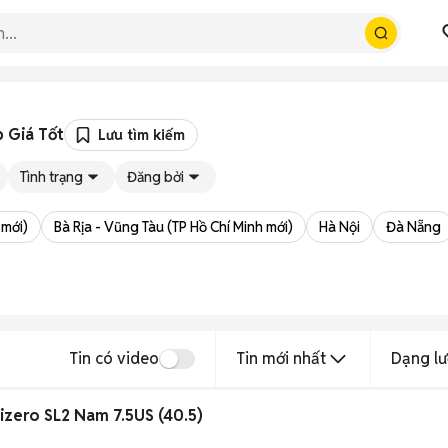
 Giá Tốt
Lưu tìm kiếm
Tình trạng
Đăng bởi
 mới)
Bà Rịa - Vũng Tàu (TP Hồ Chí Minh mới)
Hà Nội
Đà Nẵng
Tin có video
Tin mới nhất
Dạng lư
izero SL2 Nam 7.5US (40.5)