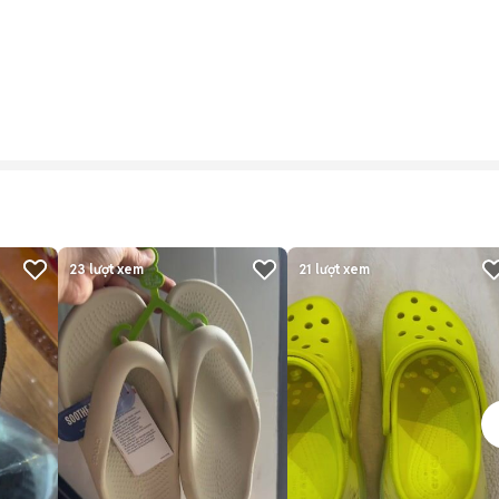
n
23
lượt xem
21
lượt xem