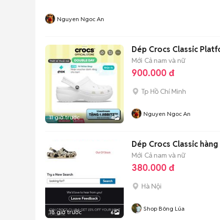
Nguyen Ngoc An
Dép Crocs Classic Plat
Mới
Cả nam và nữ
900.000 đ
Tp Hồ Chí Minh
Nguyen Ngoc An
11 giờ trước
4
Dép Crocs Classic hàng 
Mới
Cả nam và nữ
380.000 đ
Hà Nội
Shop Bông Lúa
18 giờ trước
6