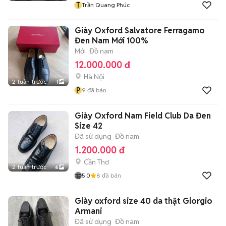
T
Trần Quang Phúc
Giày Oxford Salvatore Ferragamo
Đen Nam Mới 100%
Mới
Đồ nam
12.000.000 đ
Hà Nội
2 tuần trước
1
P
9
đã bán
Giày Oxford Nam Field Club Da Đen
Size 42
Đã sử dụng
Đồ nam
1.200.000 đ
Cần Thơ
2 tuần trước
6
5.0
8
đã bán
Giày oxford size 40 da thật Giorgio
Armani
Đã sử dụng
Đồ nam