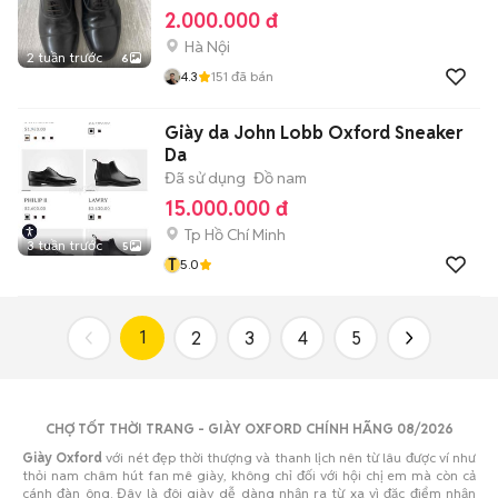
2.000.000 đ
Hà Nội
2 tuần trước
6
4.3
151
đã bán
Giày da John Lobb Oxford Sneaker
Da
Đã sử dụng
Đồ nam
15.000.000 đ
Tp Hồ Chí Minh
3 tuần trước
5
T
5.0
1
2
3
4
5
CHỢ TỐT THỜI TRANG - GIÀY OXFORD CHÍNH HÃNG
08/2026
Giày Oxford
với nét đẹp thời thượng và thanh lịch nên từ lâu được ví như
thỏi nam châm hút fan mê giày, không chỉ đối với hội chị em mà còn cả
cánh đàn ông. Đây là đôi giày dễ dàng nhận ra từ xa vì đặc điểm nhận