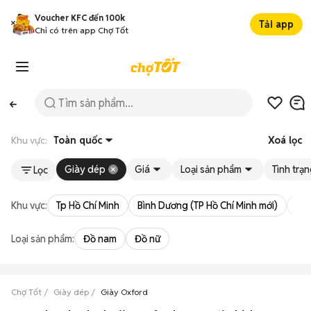
Voucher KFC đến 100k
Tải app
Chỉ có trên app Chợ Tốt
Khu vực:
Toàn quốc
Xoá lọc
Giày dép
Giá
Loại sản phẩm
Tình trạ
Lọc
Khu vực:
Tp Hồ Chí Minh
Bình Dương (TP Hồ Chí Minh mới)
Bà 
Loại sản phẩm:
Đồ nam
Đồ nữ
Chợ Tốt
Giày dép
Giày Oxford