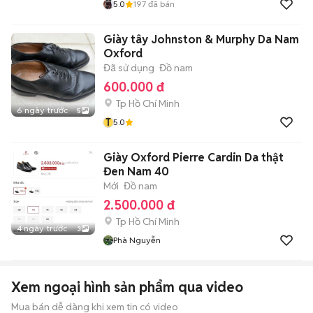
5.0
197
đã bán
Giày tây Johnston & Murphy Da Nam
Oxford
Đã sử dụng
Đồ nam
600.000 đ
Tp Hồ Chí Minh
6 ngày trước
5
T
5.0
Giày Oxford Pierre Cardin Da thật
Đen Nam 40
Mới
Đồ nam
2.500.000 đ
Tp Hồ Chí Minh
4 ngày trước
3
Phà Nguyễn
Xem ngoại hình sản phẩm qua video
Mua bán dễ dàng khi xem tin có video