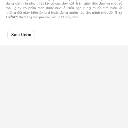
dạng chính là nhờ thiết kế có các dây cột trên giày độc đáo và một số
mẫu giày có phần trên được đục lỗ. Nếu bạn cũng muốn tìm hiểu về
những đôi giày hiệu Oxford hoặc đang muốn tậu cho mình một đôi
Giày
Oxford
thì đừng bỏ qua bài viết dưới đây nhé.
Bí quyết chọn giày Oxford cho nam và nữ
Xem thêm
Giày Oxford Nữ
Để có thể chọn được cho mình một đôi giày Oxford nữ cao cấp thì bạn
nên chú ý tới một số đặc điểm sau:
Phần đế: đây là một trong những đặc điểm quan trọng nhất của loại
giày
Giày Oxford
nói chung và giày Oxford nữ nói riêng. Đế giày
Oxford nữ cao cấp chính hãng được làm từ nhiều vật liệu khác nhau,
nhưng chủ yếu là đế cao su cao cấp.
Vật liệu: hầu hết các đôi giày Oxford nữ đều có chất liệu da rất đặc
trưng và dễ phân biệt như: da lộn, da tổng hợp, da tự nhiên cao cấp từ
da bò, da cừu, mang đậm phong cách Vintage nên sẽ không ngạc
nhiên khi giày Oxford nữ Vintage hiện nay rất được ưa chuộng.
Thoáng khí: Một số đôi
Giày Oxford
dành cho phái đẹp còn có công
nghệ thoáng khí đặc biệt phù hợp với sự thay đổi của thời tiết, giúp
chân ấm vào mùa đông và mát vào mùa hè. Đặc biệt là có rất thoáng
khí và hút ẩm tốt.
Trọng lượng: Giày Oxford nữ thường có phần gót độn để ăn gian chiều
cao ít nhiều cũng như giúp chủ nhân tôn dáng. Bởi vậy, khi chọn mua
bạn nên chọn những đôi có trọng lượng vừa phải để thoải mái hơn
cũng như bảo đảm tính thẩm mỹ.