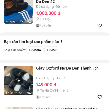
Da Đen 42
Đã sử dụng
Đồ nam
1.000.000 đ
Hà Nội
6 ngày trước
2
7
đã bán
Bạn cần tìm
loại sản phẩm
nào ?
Loại sản phẩm:
Đồ nam
Đồ nữ
Giày Oxford Nữ Da Đen Thanh lịch
Đã sử dụng
Đồ nữ
149.000 đ
Tp Hồ Chí Minh
7
1 tuần trước
1
3
đã bán