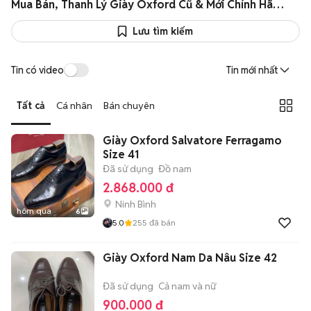
Mua Bán, Thanh Lý Giày Oxford Cũ & Mới Chính Hãng Giá Rẻ
Lưu tìm kiếm
Tin có video
Tin mới nhất
Tất cả
Cá nhân
Bán chuyên
Giày Oxford Salvatore Ferragamo
Size 41
Đã sử dụng
Đồ nam
2.868.000 đ
Ninh Bình
hôm qua
6
5.0
255
đã bán
Giày Oxford Nam Da Nâu Size 42
Đã sử dụng
Cả nam và nữ
900.000 đ