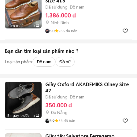
Size 41.5
Đã sử dụng
Đồ nam
1.386.000 đ
Ninh Bình
hôm qua
6
5.0
255
đã bán
Bạn cần tìm
loại sản phẩm
nào ?
Loại sản phẩm:
Đồ nam
Đồ nữ
Giày Oxford AKADEMIKS Olney Size
42
Đã sử dụng
Đồ nam
350.000 đ
Đà Nẵng
5 ngày trước
6
3.9
33
đã bán
Giày tây Salvatore Ferragamo