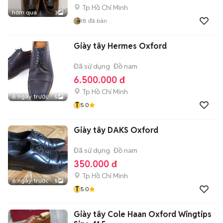
Tp Hồ Chí Minh
hôm qua
3
18
đã bán
Giày tây Hermes Oxford
Đã sử dụng
Đồ nam
6.500.000 đ
Tp Hồ Chí Minh
6 ngày trước
5
T
5.0
Giày tây DAKS Oxford
Đã sử dụng
Đồ nam
350.000 đ
Tp Hồ Chí Minh
6 ngày trước
5
T
5.0
Giày tây Cole Haan Oxford Wingtips