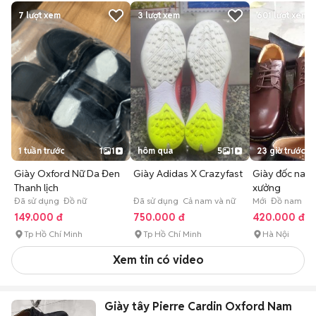
7
lượt xem
3
lượt xem
601
lượt xem
1 tuần trước
1
1
hôm qua
5
1
23 giờ trước
Giày Oxford Nữ Da Đen
Giày Adidas X Crazyfast
Giày đốc nam 
Thanh lịch
xưởng
Đã sử dụng Đồ nữ
Đã sử dụng Cả nam và nữ
Mới Đồ nam
149.000 đ
750.000 đ
420.000 đ
Tp Hồ Chí Minh
Tp Hồ Chí Minh
Hà Nội
Xem tin có video
Giày tây Pierre Cardin Oxford Nam