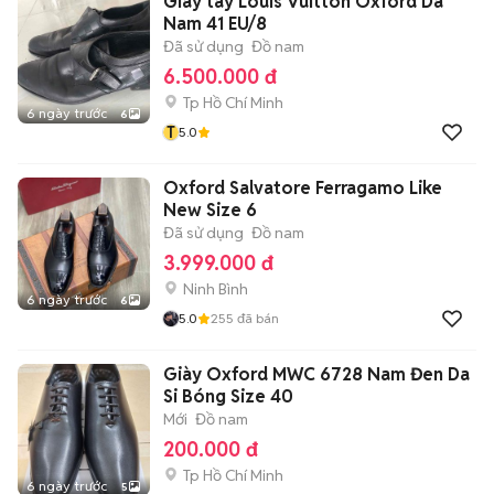
Giày tây Louis Vuitton Oxford Da
Nam 41 EU/8
Đã sử dụng
Đồ nam
6.500.000 đ
Tp Hồ Chí Minh
6 ngày trước
6
T
5.0
Oxford Salvatore Ferragamo Like
New Size 6
Đã sử dụng
Đồ nam
3.999.000 đ
Ninh Bình
6 ngày trước
6
5.0
255
đã bán
Giày Oxford MWC 6728 Nam Đen Da
Si Bóng Size 40
Mới
Đồ nam
200.000 đ
Tp Hồ Chí Minh
6 ngày trước
5