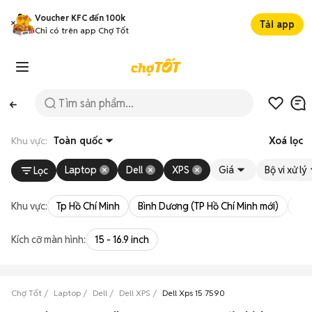
Voucher KFC đến 100k
Tải app
Chỉ có trên app Chợ Tốt
Khu vực:
Toàn quốc
Xoá lọc
Laptop
Dell
XPS
Giá
Bộ vi xử lý
Lọc
Khu vực:
Tp Hồ Chí Minh
Bình Dương (TP Hồ Chí Minh mới)
Bà 
Kích cỡ màn hình:
15 - 16.9 inch
Chợ Tốt
Laptop
Dell
Dell XPS
Dell Xps 15 7590