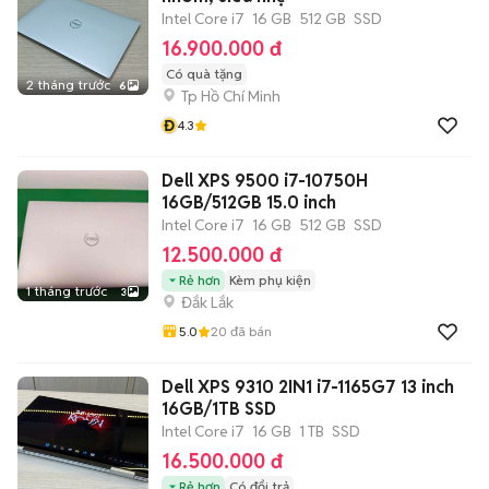
Intel Core i7
16 GB
512 GB
SSD
16.900.000 đ
Có quà tặng
2 tháng trước
6
Tp Hồ Chí Minh
Đ
4.3
Dell XPS 9500 i7-10750H
16GB/512GB 15.0 inch
Intel Core i7
16 GB
512 GB
SSD
12.500.000 đ
Rẻ hơn
Kèm phụ kiện
1 tháng trước
3
Đắk Lắk
5.0
20
đã bán
Dell XPS 9310 2IN1 i7-1165G7 13 inch
16GB/1TB SSD
Intel Core i7
16 GB
1 TB
SSD
16.500.000 đ
Rẻ hơn
Có đổi trả