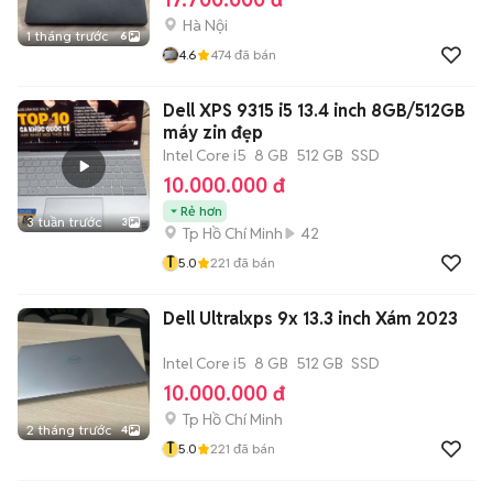
Hà Nội
1 tháng trước
6
4.6
474
đã bán
Dell XPS 9315 i5 13.4 inch 8GB/512GB
máy zin đẹp
Intel Core i5
8 GB
512 GB
SSD
10.000.000 đ
Rẻ hơn
3 tuần trước
3
Tp Hồ Chí Minh
42
T
5.0
221
đã bán
Dell Ultralxps 9x 13.3 inch Xám 2023
Intel Core i5
8 GB
512 GB
SSD
10.000.000 đ
Tp Hồ Chí Minh
2 tháng trước
4
T
5.0
221
đã bán