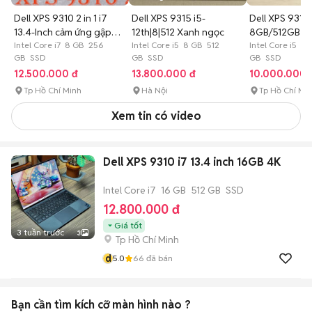
Dell XPS 9310 2 in 1 i7
Dell XPS 9315 i5-
Dell XPS 9315 
13.4-Inch cảm ứng gập
12th|8|512 Xanh ngọc
8GB/512GB má
360
Intel Core i7 8 GB 256
Intel Core i5 8 GB 512
Intel Core i5 8
GB SSD
GB SSD
GB SSD
12.500.000 đ
13.800.000 đ
10.000.000 
Tp Hồ Chí Minh
Hà Nội
Tp Hồ Chí Mi
Xem tin có video
Dell XPS 9310 i7 13.4 inch 16GB 4K
Intel Core i7
16 GB
512 GB
SSD
12.800.000 đ
Giá tốt
3 tuần trước
3
Tp Hồ Chí Minh
d
5.0
66
đã bán
Bạn cần tìm
kích cỡ màn hình
nào ?