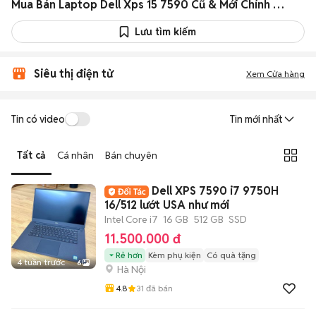
Mua Bán Laptop Dell Xps 15 7590 Cũ & Mới Chính Hãng Giá Rẻ
Lưu tìm kiếm
Siêu thị điện tử
Xem Cửa hàng
Tin có video
Tin mới nhất
Tất cả
Cá nhân
Bán chuyên
Dell XPS 7590 i7 9750H
16/512 lướt USA như mới
Intel Core i7
16 GB
512 GB
SSD
11.500.000 đ
Rẻ hơn
Kèm phụ kiện
Có quà tặng
4 tuần trước
6
Hà Nội
4.8
31
đã bán