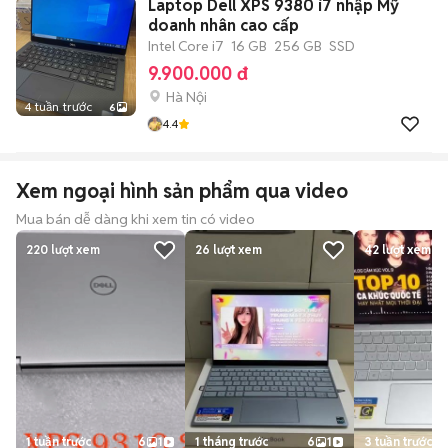
Laptop Dell XPS 9380 i7 nhập Mỹ
doanh nhân cao cấp
Intel Core i7
16 GB
256 GB
SSD
9.900.000 đ
Hà Nội
4 tuần trước
6
4.4
Xem ngoại hình sản phẩm qua video
Mua bán dễ dàng khi xem tin có video
220
lượt xem
26
lượt xem
42
lượt xem
1 tuần trước
6
1
1 tháng trước
6
1
3 tuần trước