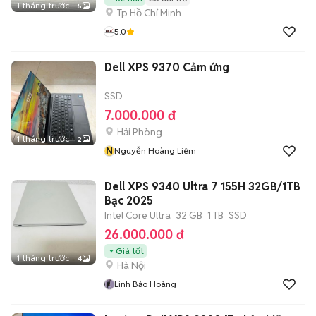
1 tháng trước
5
Tp Hồ Chí Minh
5.0
Dell XPS 9370 Cảm ứng
SSD
7.000.000 đ
Hải Phòng
1 tháng trước
2
N
Nguyễn Hoàng Liêm
Dell XPS 9340 Ultra 7 155H 32GB/1TB
Bạc 2025
Intel Core Ultra
32 GB
1 TB
SSD
26.000.000 đ
Giá tốt
1 tháng trước
4
Hà Nội
Linh Bảo Hoàng