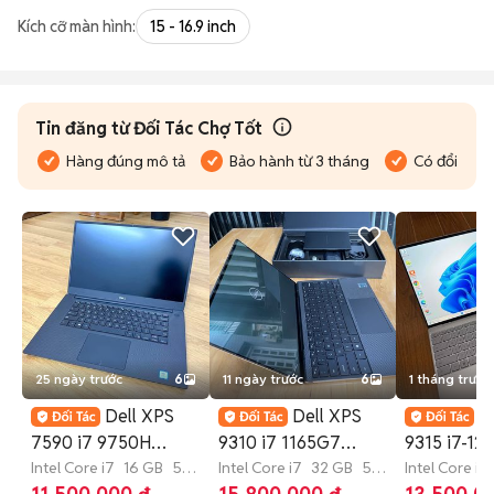
Kích cỡ màn hình:
15 - 16.9 inch
Tin đăng từ Đối Tác Chợ Tốt
Hàng đúng mô tả
Bảo hành từ 3 tháng
Có đổi trả
25 ngày trước
6
11 ngày trước
6
1 tháng trước
Dell XPS
Dell XPS
D
7590 i7 9750H
9310 i7 1165G7
9315 i7-12
16/512 lướt USA như
Intel Core i7
16 GB
512
32/512GB USA lướt
Intel Core i7
32 GB
512
inch 16GB
Intel Core i7
GB
SSD
GB
SSD
GB
SSD