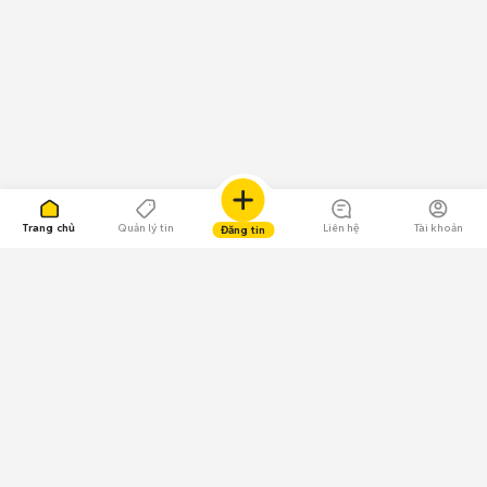
Trang chủ
Quản lý tin
Liên hệ
Tài khoản
Đăng tin
109.000 Bình chọn
Tải ứng dụng Chợ Tốt