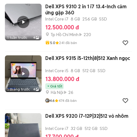
Dell XPS 9310 2 in 1 i7 13.4-Inch cảm
ứng gập 360
Intel Core i7
8 GB
256 GB
SSD
12.500.000 đ
Tp Hồ Chí Minh
220
1 tuần trước
6
5.0
241
đã bán
Dell XPS 9315 i5-12th|8|512 Xanh ngọc
Intel Core i5
8 GB
512 GB
SSD
13.800.000 đ
Giá tốt
1 tháng trước
6
Hà Nội
26
4.6
474
đã bán
Dell XPS 9320 i7-12P|32|512 vỏ nhôm
Intel Core i7
32 GB
512 GB
SSD
17.700.000 đ