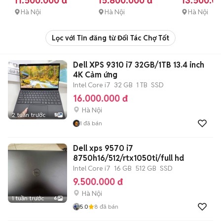
11.500.000 đ
15.800.000 đ
13.500.0
mới
như mới
Hà Nội
Hà Nội
Hà Nội
Lọc với Tin đăng từ Đối Tác Chợ Tốt
Dell XPS 9310 i7 32GB/1TB 13.4 inch
4K Cảm ứng
Intel Core i7
32 GB
1 TB
SSD
16.000.000 đ
Hà Nội
2 tuần trước
5
1
đã bán
Dell xps 9570 i7
8750h16/512/rtx1050ti/full hd
Intel Core i7
16 GB
512 GB
SSD
9.500.000 đ
Hà Nội
1 tuần trước
6
5.0
8
đã bán