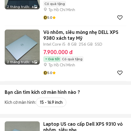
Có quà tặng
2 tháng trước
6
Tp Hồ Chí Minh
Đ
5.0
Vỏ nhôm, siêu mỏng nhẹ DELL XPS
9380 xách tay Mỹ
Intel Core i5
8 GB
256 GB
SSD
7.900.000 đ
Giá tốt
Có quà tặng
2 tháng trước
5
Tp Hồ Chí Minh
Đ
5.0
Bạn cần tìm
kích cỡ màn hình
nào ?
Kích cỡ màn hình:
15 - 16.9 inch
Laptop US cao cấp Dell XPS 9310 vỏ
nhôm, siêu nhẹ