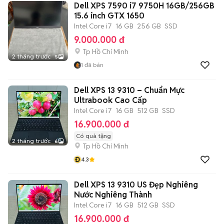
Dell XPS 7590 i7 9750H 16GB/256GB
15.6 inch GTX 1650
Intel Core i7
16 GB
256 GB
SSD
9.000.000 đ
Tp Hồ Chí Minh
2 tháng trước
5
1
đã bán
Dell XPS 13 9310 – Chuẩn Mực
Ultrabook Cao Cấp
Intel Core i7
16 GB
512 GB
SSD
16.900.000 đ
Có quà tặng
2 tháng trước
6
Tp Hồ Chí Minh
Đ
4.3
Dell XPS 13 9310 US Đẹp Nghiêng
Nước Nghiêng Thành
Intel Core i7
16 GB
512 GB
SSD
16.900.000 đ