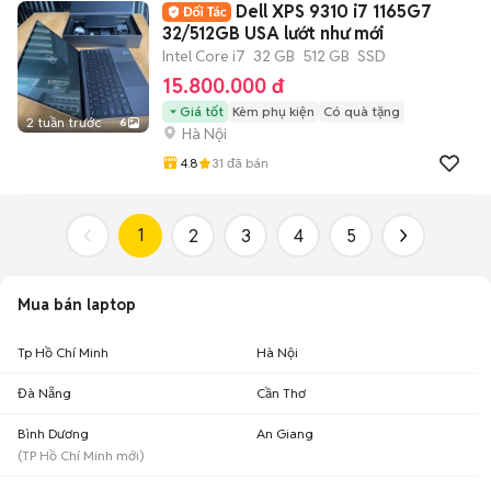
Dell XPS 9310 i7 1165G7
32/512GB USA lướt như mới
Intel Core i7
32 GB
512 GB
SSD
15.800.000 đ
Giá tốt
Kèm phụ kiện
Có quà tặng
2 tuần trước
6
Hà Nội
4.8
31
đã bán
1
2
3
4
5
Mua bán laptop
Tp Hồ Chí Minh
Hà Nội
Đà Nẵng
Cần Thơ
Bình Dương
An Giang
(
TP Hồ Chí Minh
mới)