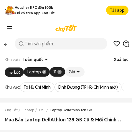
Voucher KFC đến 100k
Tải app
Chỉ có trên app Chợ Tốt
Khu vực:
Toàn quốc
Xoá lọc
Laptop
11
Giá
Lọc
Khu vực:
Tp Hồ Chí Minh
Bình Dương (TP Hồ Chí Minh mới)
Bà 
Chợ Tốt
Laptop
Dell
Laptop DellAthlon 128 GB
Mua Bán Laptop DellAthlon 128 GB Cũ & Mới Chính Hãng Giá Rẻ