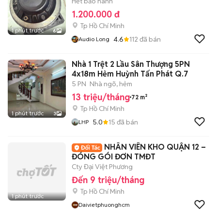
Hết bảo hành
1.200.000 đ
Tp Hồ Chí Minh
1 phút trước
6
4.6
112
đã bán
Audio Long
Nhà 1 Trệt 2 Lầu Sân Thượng 5PN
4x18m Hẻm Huỳnh Tấn Phát Q.7
5 PN
Nhà ngõ, hẻm
13 triệu/tháng
72 m²
Tp Hồ Chí Minh
1 phút trước
3
5.0
15
đã bán
LHP
NHÂN VIÊN KHO QUẬN 12 –
ĐÓNG GÓI ĐƠN TMĐT
Cty Đại Việt Phương
Đến 9 triệu/tháng
Tp Hồ Chí Minh
1 phút trước
Daivietphuonghcm