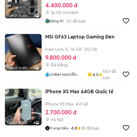
4.400.000 đ
Tp Hồ Chí Minh
1 phút trước
3
20
đã bán
Dũng PC
MSI GF63 Laptop Gaming Đen
Intel Core i5
16 GB
512 GB
9.800.000 đ
Đà Nẵng
1 phút trước
3
563
đã
4.5
CHÍNH NGUYỄN
bán
LAPTOP
iPhone XS Max 64GB Quốc tế
iPhone XS Max
64 GB
2.700.000 đ
Hà Nội
1 phút trước
4
4.8
18
đã bán
Trung Hiếu