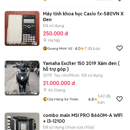
TM DV XNK TILA
Máy tính khoa học Casio fx-580VN X
Đen
Đã sử dụng
250.000 đ
Hà Nội
1 phút trước
2
Q
4.0
7
đã bán
Quang Minh Vũ
Yamaha Exciter 150 2019 Xám đen (
hỗ trợ góp )
2019
Tay côn/Moto
Đã sử dụng
21.000.000 đ
An Giang
1 phút trước
19
542
đã
C
4.8
Cửa Hàng Xe Thiên
bán
Phước 2
combo main MSI PRO B660M-A WIFI
+ i3-12100
Đã sử dụng (chưa sửa chữa)