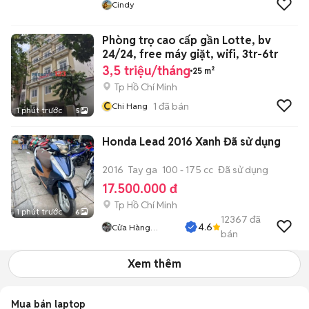
Cindy
Phòng trọ cao cấp gần Lotte, bv
24/24, free máy giặt, wifi, 3tr-6tr
3,5 triệu/tháng
25 m²
Tp Hồ Chí Minh
C
1
đã bán
Chi Hang
1 phút trước
5
Honda Lead 2016 Xanh Đã sử dụng
2016
Tay ga
100 - 175 cc
Đã sử dụng
17.500.000 đ
Tp Hồ Chí Minh
1 phút trước
6
12367
đã
4.6
Cửa Hàng
bán
Tuanduy
Xem thêm
Mua bán laptop