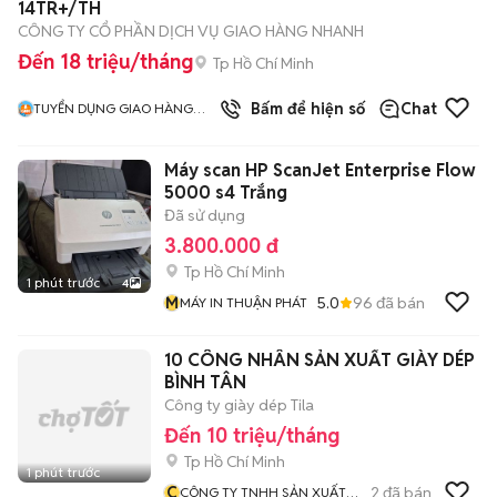
14TR+/TH
CÔNG TY CỔ PHẦN DỊCH VỤ GIAO HÀNG NHANH
Đến 18 triệu/tháng
Tp Hồ Chí Minh
Bấm để hiện số
Chat
TUYỂN DỤNG GIAO HÀNG
NHANH MIỀN NAM
Máy scan HP ScanJet Enterprise Flow
5000 s4 Trắng
Đã sử dụng
3.800.000 đ
Tp Hồ Chí Minh
1 phút trước
4
M
5.0
96
đã bán
MÁY IN THUẬN PHÁT
10 CÔNG NHÂN SẢN XUẤT GIÀY DÉP
BÌNH TÂN
Công ty giày dép Tila
Đến 10 triệu/tháng
Tp Hồ Chí Minh
1 phút trước
C
2
đã bán
CÔNG TY TNHH SẢN XUẤT