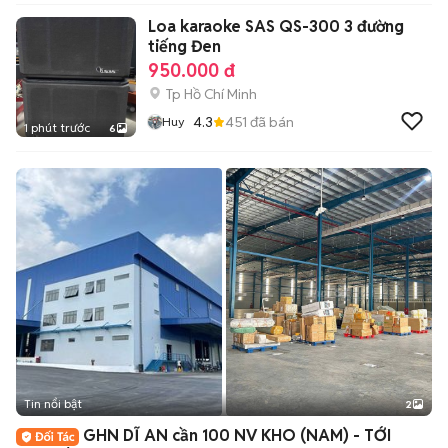
Loa karaoke SAS QS-300 3 đường
tiếng Đen
950.000 đ
Tp Hồ Chí Minh
4.3
451
đã bán
Huy
1 phút trước
6
Tin nổi bật
2
GHN DĨ AN cần 100 NV KHO (NAM) - TỚI