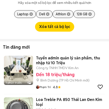
Hãy xóa một số bộ lọc để xem nhiều kết quả hơn
Laptop
Dell
Athlon
128 GB
Xóa tất cả bộ lọc
Tin đăng mới
Tuyển admin quản lý sản phẩm, thu
nhập từ 10 Triệu
Công ty TNHH TMDV Kim An
Đến 18 triệu/tháng
Bình Dương
(
TP Hồ Chí Minh
mới)
1 phút trước
1
4.8
Phạm Trí
Loa Treble PA 850 Thái Lan Đen Kim
loại