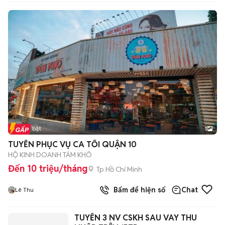
Tin nổi bật
1
TUYỂN PHỤC VỤ CA TỐI QUẬN 10
HỘ KINH DOANH TÁM KHÔ
Đến 10 triệu/tháng
Tp Hồ Chí Minh
Bấm để hiện số
Chat
Lê Thu
TUYỂN 3 NV CSKH SAU VAY THU