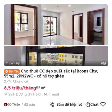
Tin nổi bật
11
+
2
Cho thuê CC đẹp xuất sắc tại Bcons City,
55m2, 2PN2WC - có hỗ trợ ghép
2 PN
Chung cư
6,5 triệu/tháng
55 m²
Bình Dương
(
TP Hồ Chí Minh
mới)
1
đã bán
Bấm để hiện số
Chat
Đỗ Thiện