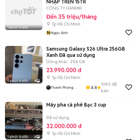
NHẬP TRÊN 15TR
CÔNG TY HANMIR
Đến 35 triệu/tháng
Tp Hồ Chí Minh
1 phút trước
N
Ngọc Ánh
Samsung Galaxy S26 Ultra 256GB
Xanh Đã qua sử dụng
Dòng khác
256 GB
23.990.000 đ
Tp Hồ Chí Minh
1 phút trước
4
1065
đã
4.8
Thanh Phong
bán
Store
Máy pha cà phê Bạc 3 cup
Đã sử dụng
32.000.000 đ
Tp Hồ Chí Minh
1 phút trước
2