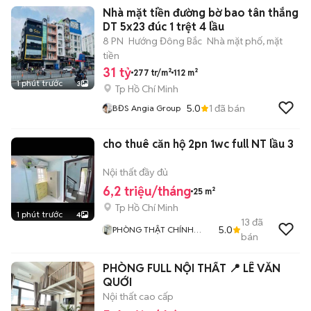
Nhà mặt tiền đường bờ bao tân thắng
DT 5x23 đúc 1 trệt 4 lầu
8 PN
Hướng Đông Bắc
Nhà mặt phố, mặt
tiền
31 tỷ
277 tr/m²
112 m²
1 phút trước
3
Tp Hồ Chí Minh
5.0
1
đã bán
BĐS Angia Group
cho thuê căn hộ 2pn 1wc full NT lầu 3
Nội thất đầy đủ
6,2 triệu/tháng
25 m²
Tp Hồ Chí Minh
1 phút trước
4
13
đã
5.0
PHÒNG THẬT CHÍNH
bán
CHỦ GIÁ TỐT
PHÒNG FULL NỘI THẤT 📍 LÊ VĂN
QUỚI
Nội thất cao cấp