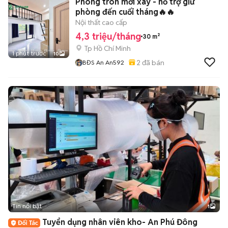
Phòng tron mới xây - hỗ trợ giữ
phòng đến cuối tháng🔥🔥
Nội thất cao cấp
4,3 triệu/tháng
30 m²
Tp Hồ Chí Minh
1 phút trước
10
2
đã bán
BĐS An An592
Tin nổi bật
1
Tuyển dụng nhân viên kho- An Phú Đông