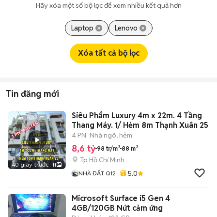
Hãy xóa một số bộ lọc để xem nhiều kết quả hơn
Laptop
Lenovo
Xóa tất cả bộ lọc
Tin đăng mới
Siêu Phẩm Luxury 4m x 22m. 4 Tầng
Thang Máy. 1/ Hẻm 8m Thạnh Xuân 25
4 PN
Nhà ngõ, hẻm
8,6 tỷ
98 tr/m²
88 m²
Tp Hồ Chí Minh
40 giây trước
11
5.0
NHÀ ĐẤT Q12
Microsoft Surface i5 Gen 4
4GB/120GB Nứt cảm ứng