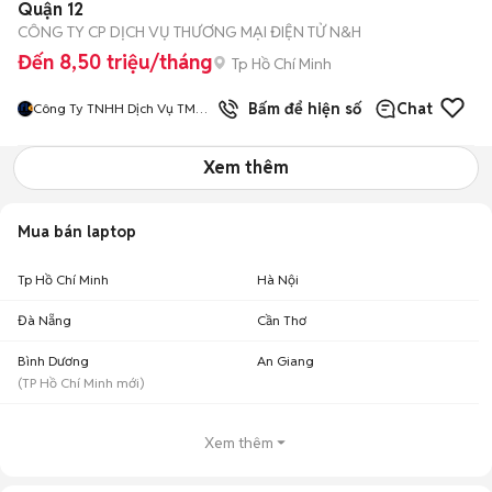
Quận 12
CÔNG TY CP DỊCH VỤ THƯƠNG MẠI ĐIỆN TỬ N&H
Đến 8,50 triệu/tháng
Tp Hồ Chí Minh
Bấm để hiện số
Chat
Công Ty TNHH Dịch Vụ TMĐT
N Va H
Xem thêm
Mua bán laptop
Tp Hồ Chí Minh
Hà Nội
Đà Nẵng
Cần Thơ
Bình Dương
An Giang
(
TP Hồ Chí Minh
mới)
Xem thêm