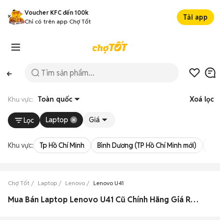
Voucher KFC đến 100k
Tải app
Chỉ có trên app Chợ Tốt
Khu vực:
Toàn quốc
Xoá lọc
Laptop
Giá
Lọc
Khu vực:
Tp Hồ Chí Minh
Bình Dương (TP Hồ Chí Minh mới)
Bà 
Chợ Tốt
Laptop
Lenovo
Lenovo U41
Mua Bán Laptop Lenovo U41 Cũ Chính Hãng Giá Rẻ Hàng Xịn