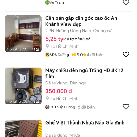
Vu Tram
Cần bán gấp căn góc cao ốc An
Khánh view đẹp
2 PN
Hướng Đông Nam
Chung cư
5,25 tỷ
60 tr/m²
88 m²
Tp Hồ Chí Minh
1 phút trước
12
B
5.0
4
đã bán
BĐS Dưỡng
Máy chiếu đèn ngủ Trắng HD 4K 12
film
Đã sử dụng
Đèn ngủ
350.000 đ
Tp Hồ Chí Minh
1 phút trước
6
8
đã bán
PK Thuỳ Dương
Ghế Việt Thành Nhựa Nâu Gia đình
Đã sử dụng
Nhựa