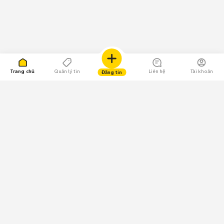
Trang chủ
Quản lý tin
Liên hệ
Tài khoản
Đăng tin
109.000 Bình chọn
Tải ứng dụng Chợ Tốt
Về Chợ Tốt
Quy chế sàn
Chính sách bảo mật
Giải quyết tranh chấp
CÔNG TY TNHH CHỢ TỐT - Người đại diện theo pháp luật: