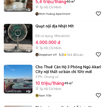
5,4 triệu/tháng
50 m²
Tp Hồ Chí Minh
1 phút trước
5
Minh Hoàng Apartment
Quạt nội địa Nhật Mit
Đã sử dụng
Mitsubishi
4.000.000 đ
Tp Hồ Chí Minh
1 phút trước
6
5.0
144
đã bán
Dieppham 69
Cho Thuê Căn Hộ 3 Phòng Ngủ Akari
City nội thất cơ bản chỉ 10tr mới
3 PN
Chung cư
10 triệu/tháng
95 m²
Tp Hồ Chí Minh
1 phút trước
8
N
Nam Trần