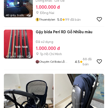
Dòng khác
128 GB
1.000.000 đ
Đồng Nai
40 giây trước
4
t
5.0
99
đã bán
Thuandylan
Gậy bida Peri RD Gỗ Nhiều màu
Đã sử dụng
1.000.000 đ
Tp Hồ Chí Minh
43 giây trước
5
88
đã
4.5
Chuyên Cơ Bida Lỗ
bán
Tphcm Q8