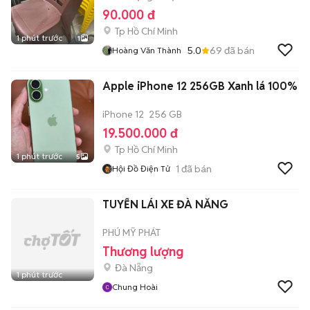
90.000 đ
Tp Hồ Chí Minh
1 phút trước
1
5.0
69
đã bán
Hoàng Văn Thành
Apple iPhone 12 256GB Xanh lá 100%
iPhone 12
256 GB
19.500.000 đ
Tp Hồ Chí Minh
1 phút trước
5
1
đã bán
Hội Đồ Điện Tử
TUYỂN LÁI XE ĐÀ NẴNG
PHÚ MỸ PHÁT
Thương lượng
Đà Nẵng
1 phút trước
Chung Hoài