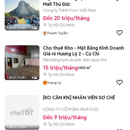
Mall Thủ Đức
Công ty TNHH Frico Việt Nam
Đến 20 triệu/tháng
Tp Hồ Chí Minh
1 phút trước
5
Thanh Tuyền
Cho thuê Kho - Mặt Bằng Kinh Doanh
Giá rẻ Hương Lộ 2 - Củ Chi
Mặt bằng kinh doanh
Bàn giao thô
15 triệu/tháng
400 m²
Tp Hồ Chí Minh
1 phút trước
8
Trang Le
[KO CẦN KN] NHÂN VIÊN SƠ CHẾ
CÔNG TY CỔ PHẦN TRUFOOD
Đến 9 triệu/tháng
Tp Hồ Chí Minh
1 phút trước