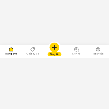
thoại đang có vấn đề, thay vì phải đổi một chiếc điện thoại khác
nhé.
Khởi động camera để chụp ảnh, quay phim nhưng máy báo lỗi không
cho mở camera.
Mở camera xuất hiện màn hình tối đen.
Camera không bắt nét được đối tượng cần chụp.
Khi chụp hình hay quay video hình ảnh hiện lên trong camera vô cùng
mờ.
Trang chủ
Quản lý tin
Liên hệ
Tài khoản
Đăng tin
Chụp ảnh nhưng không lưu lại hình.
Có nhiều nguyên nhân dẫn đến bạn cần phải thay camera iPhone 7 Plus,
cụ thể như:
Khi bạn cập nhật phần mềm bị lỗi xung đột, gây ảnh hưởng đến hoạt
động của camera
Camera bị bụi bẩn do lâu ngày không được vệ sinh
109.000 Bình chọn