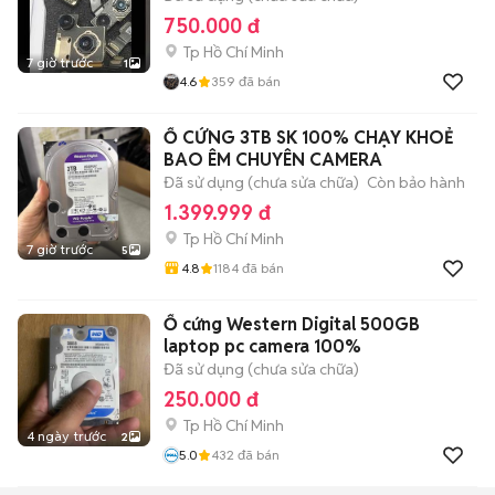
750.000 đ
Tp Hồ Chí Minh
7 giờ trước
1
4.6
359
đã bán
Ổ CỨNG 3TB SK 100% CHẠY KHOẺ
BAO ÊM CHUYÊN CAMERA
Đã sử dụng (chưa sửa chữa)
Còn bảo hành
1.399.999 đ
Tp Hồ Chí Minh
7 giờ trước
5
4.8
1184
đã bán
Ổ cứng Western Digital 500GB
laptop pc camera 100%
Đã sử dụng (chưa sửa chữa)
250.000 đ
Tp Hồ Chí Minh
4 ngày trước
2
5.0
432
đã bán