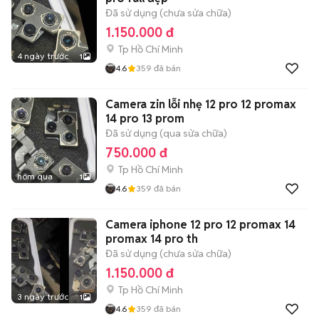
Đã sử dụng (chưa sửa chữa)
1.150.000 đ
Tp Hồ Chí Minh
4 ngày trước
1
4.6
359
đã bán
Camera zin lỗi nhẹ 12 pro 12 promax
14 pro 13 prom
Đã sử dụng (qua sửa chữa)
750.000 đ
Tp Hồ Chí Minh
hôm qua
1
4.6
359
đã bán
Camera iphone 12 pro 12 promax 14
promax 14 pro th
Đã sử dụng (chưa sửa chữa)
1.150.000 đ
Tp Hồ Chí Minh
3 ngày trước
1
4.6
359
đã bán