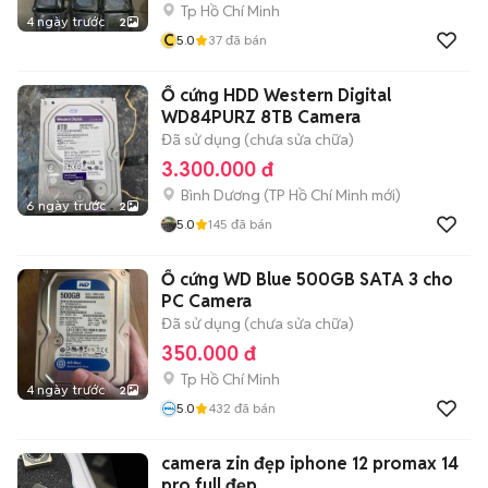
Tp Hồ Chí Minh
4 ngày trước
2
C
5.0
37
đã bán
Ổ cứng HDD Western Digital
WD84PURZ 8TB Camera
Đã sử dụng (chưa sửa chữa)
3.300.000 đ
Bình Dương
(
TP Hồ Chí Minh
mới)
6 ngày trước
2
5.0
145
đã bán
Ổ cứng WD Blue 500GB SATA 3 cho
PC Camera
Đã sử dụng (chưa sửa chữa)
350.000 đ
Tp Hồ Chí Minh
4 ngày trước
2
5.0
432
đã bán
camera zin đẹp iphone 12 promax 14
pro full đẹp