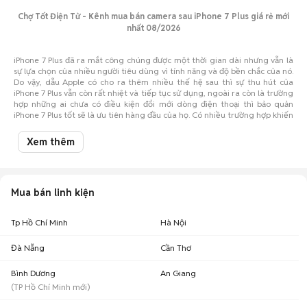
Chợ Tốt Điện Tử - Kênh mua bán camera sau iPhone 7 Plus giá rẻ mới
nhất 08/2026
iPhone 7 Plus đã ra mắt công chúng được một thời gian dài nhưng vẫn là
sự lựa chọn của nhiều người tiêu dùng vì tính năng và độ bền chắc của nó.
Do vậy, dẫu Apple có cho ra thêm nhiều thế hệ sau thì sự thu hút của
iPhone 7 Plus vẫn còn rất nhiệt và tiếp tục sử dụng, ngoài ra còn là trường
hợp những ai chưa có điều kiện đổi mới dòng điện thoại thì bảo quản
iPhone 7 Plus tốt sẽ là ưu tiên hàng đầu của họ. Có nhiều trường hợp khiến
bạn tìm mua và sửa chữa camera sau iPhone 7 Plus trong thời gian sử
dụng, hãy tìm hiểu vì sao và nên mua tại đâu trong bài viết này.
Xem thêm
Ưu điểm của camera sau iPhone 7 Plus
Mua bán linh kiện
iPhone 7 Plus được xem là chiếc điện thoại đầu tiên của nhà táo được
trang bị một cụm camera sau kép, đem lại khả năng chụp hình ở 2 tiêu cự
Tp Hồ Chí Minh
Hà Nội
khác nhau. Một camera sẽ được sử dụng để chụp góc rộng (phong cảnh,
Streetlife,..) và chiếc còn lại chuyên dành cho chụp chân dung.
Đà Nẵng
Cần Thơ
Ống kính góc hẹp tiêu cự tương đương 56mm cho ảnh được phóng to 2x
Bình Dương
An Giang
với các hiệu ứng như xóa phông, nhận diện khuôn mặt của chủ thể khá
(
TP Hồ Chí Minh
mới)
nổi bật,.. Mở khẩu độ được cải thiện lớn hơn (f/1.8) và sự cải thiện đèn flash
trợ sáng với 4 tim LED chia làm 2 tone màu khác nhau, giúp cho các bức