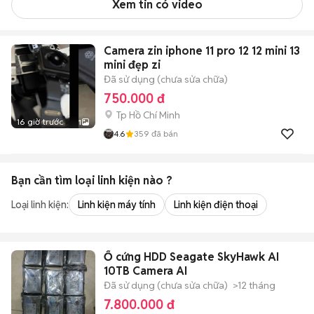
Xem tin có video
Camera zin iphone 11 pro 12 12 mini 13
mini đẹp zi
Đã sử dụng (chưa sửa chữa)
750.000 đ
Tp Hồ Chí Minh
16 giờ trước
1
4.6
359
đã bán
Bạn cần tìm
loại linh kiện
nào ?
Loại linh kiện:
Linh kiện máy tính
Linh kiện điện thoại
Ổ cứng HDD Seagate SkyHawk AI
10TB Camera AI
Đã sử dụng (chưa sửa chữa)
>12 tháng
7.800.000 đ