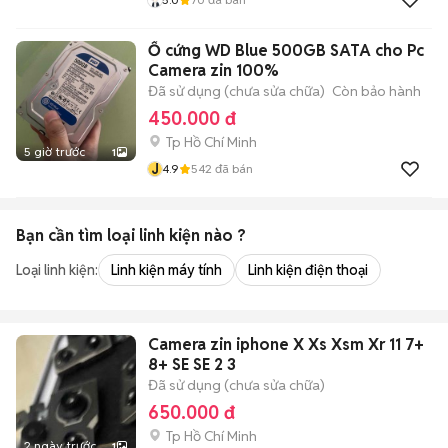
Ổ cứng WD Blue 500GB SATA cho Pc
Camera zin 100%
Đã sử dụng (chưa sửa chữa)
Còn bảo hành
450.000 đ
Tp Hồ Chí Minh
5 giờ trước
1
J
4.9
542
đã bán
Bạn cần tìm
loại linh kiện
nào ?
Loại linh kiện:
Linh kiện máy tính
Linh kiện điện thoại
Camera zin iphone X Xs Xsm Xr 11 7+
8+ SE SE 2 3
Đã sử dụng (chưa sửa chữa)
650.000 đ
Tp Hồ Chí Minh
2 ngày trước
1