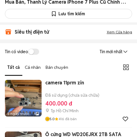
Mua Bán, Thanh Lý Camera iPhone 7 Plus Cũ Chính Hãng Giá Rẻ
Lưu tìm kiếm
Siêu thị điện tử
Xem Cửa hàng
Tin có video
Tin mới nhất
Tất cả
Cá nhân
Bán chuyên
camera 11prm zin
Đã sử dụng (chưa sửa chữa)
400.000 đ
Tp Hồ Chí Minh
5 ngày trước
1
5.0
416
đã bán
Ổ cứng WD WD20EJRX 2TB SATA