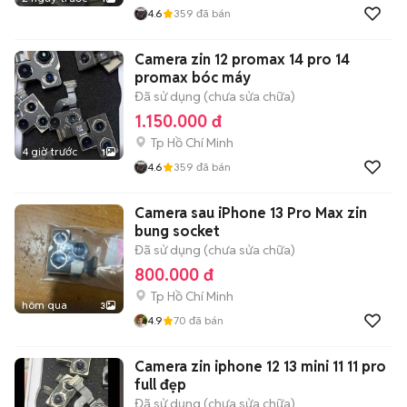
4.6
359
đã bán
Camera zin 12 promax 14 pro 14
promax bóc máy
Đã sử dụng (chưa sửa chữa)
1.150.000 đ
Tp Hồ Chí Minh
4 giờ trước
1
4.6
359
đã bán
Camera sau iPhone 13 Pro Max zin
bung socket
Đã sử dụng (chưa sửa chữa)
800.000 đ
Tp Hồ Chí Minh
hôm qua
3
4.9
70
đã bán
Camera zin iphone 12 13 mini 11 11 pro
full đẹp
Đã sử dụng (chưa sửa chữa)