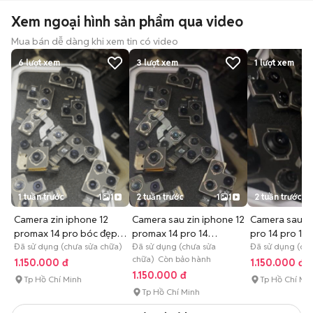
Xem ngoại hình sản phẩm qua video
Mua bán dễ dàng khi xem tin có video
6
lượt xem
3
lượt xem
1
lượt xem
1 tuần trước
1
1
2 tuần trước
1
1
2 tuần trước
Camera zin iphone 12
Camera sau zin iphone 12
Camera sau zi
promax 14 pro bóc đẹp
promax 14 pro 14
pro 14 pro 14 
apple
Đã sử dụng (chưa sửa chữa)
promaxok
Đã sử dụng (chưa sửa
Đã sử dụng (chư
chữa) Còn bảo hành
1.150.000 đ
1.150.000 đ
1.150.000 đ
Tp Hồ Chí Minh
Tp Hồ Chí Mi
Tp Hồ Chí Minh