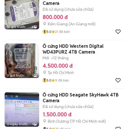
Camera
Đã sử dụng (chưa sửa chữa)
800.000 đ
Kiên Giang
(
An Giang
mới)
12 giờ trước
2
t
5.0
21
đã bán
Ổ cứng HDD Western Digital
WD43PURZ 4TB Camera
Mới
>12 tháng
4.500.000 đ
Tp Hồ Chí Minh
3 giờ trước
1
T
5.0
9
đã bán
Ổ cứng HDD Seagate SkyHawk 4TB
Camera
Đã sử dụng (chưa sửa chữa)
1.500.000 đ
Bình Dương
(
TP Hồ Chí Minh
mới)
3 ngày trước
1
5.0
70
đã bán