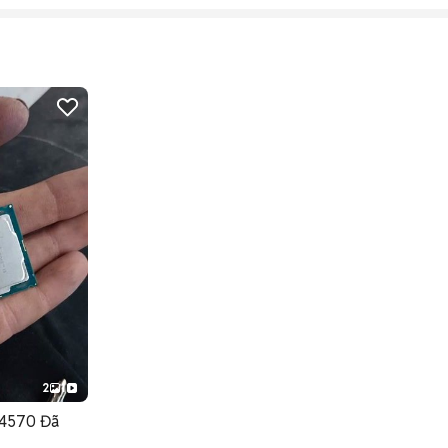
2
1
-4570 Đã