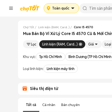
Toàn quốc
Chợ Tốt
Linh kiện (RAM, Card...)
Core I5 4570
Mua Bán Bộ Vi Xử Lý Core I5 4570 Cũ & Mới Chí
Lọc
Linh kiện (RAM, Card...)
Giá
Loại 
Khu vực:
Tp Hồ Chí Minh
Bình Dương (TP Hồ Chí Minh
Loại linh kiện:
Linh kiện máy tính
Siêu thị điện tử
Tất cả
Cá nhân
Bán chuyên