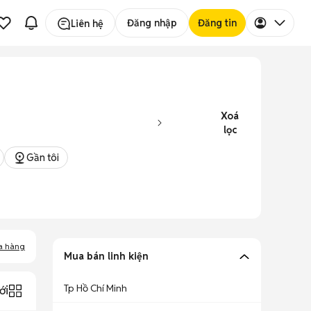
Đăng nhập
Đăng tin
Liên hệ
Xoá
lọc
Gần tôi
a hàng
Mua bán linh kiện
Tp Hồ Chí Minh
ới