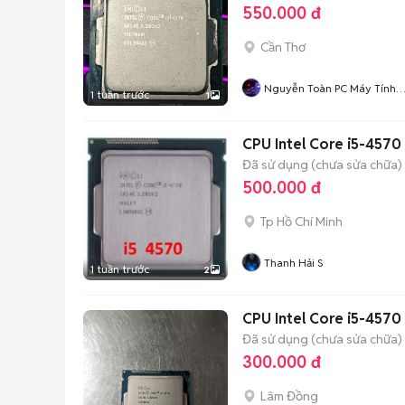
550.000 đ
Cần Thơ
Nguyễn Toàn PC Máy Tính
1 tuần trước
1
Giá Rẻ Có Thu Mua
CPU Intel Core i5-4570
Đã sử dụng (chưa sửa chữa)
500.000 đ
Tp Hồ Chí Minh
Thanh Hải S
1 tuần trước
2
CPU Intel Core i5-457
Đã sử dụng (chưa sửa chữa)
300.000 đ
Lâm Đồng