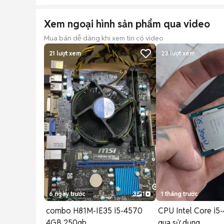
Xem ngoại hình sản phẩm qua video
Mua bán dễ dàng khi xem tin có video
21
lượt xem
23
lượt xem
6 ngày trước
3
1
1 tháng trước
combo H81M-IE35 i5-4570
CPU Intel Core i5
4GB 250gb
qua sử dụng