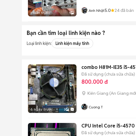
5.0
24
đã bán
Anh Nhật
1 tuần trước
1
Bạn cần tìm
loại linh kiện
nào ?
Loại linh kiện:
Linh kiện máy tính
combo H81M-IE35 i5-4
Đã sử dụng (chưa sửa chữa)
800.000 đ
Kiên Giang
(
An Giang
mới
Cuong T
6 ngày trước
3
CPU Intel Core i5-457
Đã sử dụng (chưa sửa chữa)