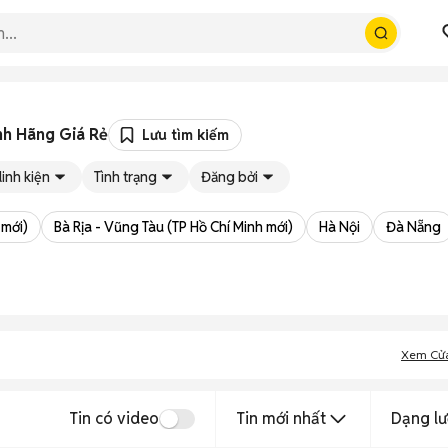
nh Hãng Giá Rẻ
Lưu tìm kiếm
linh kiện
Tình trạng
Đăng bởi
 mới)
Bà Rịa - Vũng Tàu (TP Hồ Chí Minh mới)
Hà Nội
Đà Nẵng
Xem Cử
Tin có video
Tin mới nhất
Dạng lư