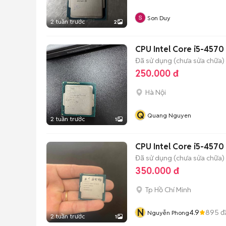
Son Duy
2 tuần trước
2
CPU Intel Core i5-457
Đã sử dụng (chưa sửa chữa)
250.000 đ
Hà Nội
Q
Quang Nguyen
2 tuần trước
1
CPU Intel Core i5-4570
Đã sử dụng (chưa sửa chữa)
350.000 đ
Tp Hồ Chí Minh
N
4.9
895
đ
Nguyễn Phong
2 tuần trước
1