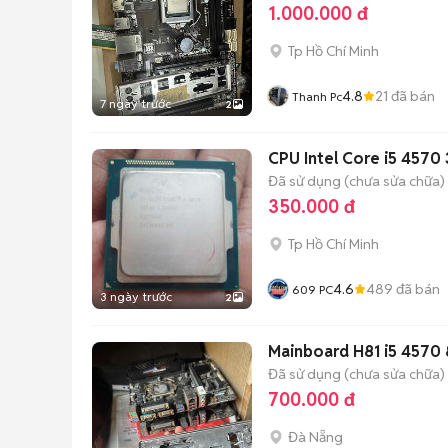
1.000.000 đ
Tp Hồ Chí Minh
4.8
21
đã bán
Thanh Pc
7 ngày trước
2
CPU Intel Core i5 4570
Đã sử dụng (chưa sửa chữa)
350.000 đ
Tp Hồ Chí Minh
4.6
489
đã bán
609 PC
3 ngày trước
2
Mainboard H81 i5 4570
Đã sử dụng (chưa sửa chữa)
700.000 đ
Đà Nẵng