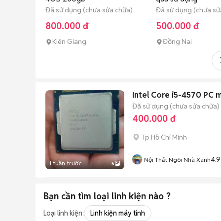
Đã sử dụng (chưa sửa chữa)
Đã sử dụng (chưa sử
800.000 đ
500.000 đ
Kiên Giang
Đồng Nai
Intel Core i5-4570 PC 
Đã sử dụng (chưa sửa chữa)
400.000 đ
Tp Hồ Chí Minh
4.9
Nội Thất Ngôi Nhà Xanh
1 tuần trước
5
Bạn cần tìm
loại linh kiện
nào ?
Loại linh kiện:
Linh kiện máy tính