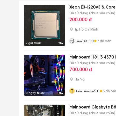
Xeon E3-1220v3 & Core
Đã sử dụng (chưa sửa chữa)
200.000 đ
Tp Hồ Chí Minh
5.0
7
đã bán
Lâm Đức
7 giờ trước
2
Mainboard H81 i5 457
Đã sử dụng (chưa sửa chữa)
700.000 đ
Hà Nội
T
5.0
8
đã bá
Tiến LumPen
3 ngày trước
1
Mainboard Gigabyte B8
Đã sử dụng (chưa sửa chữa)