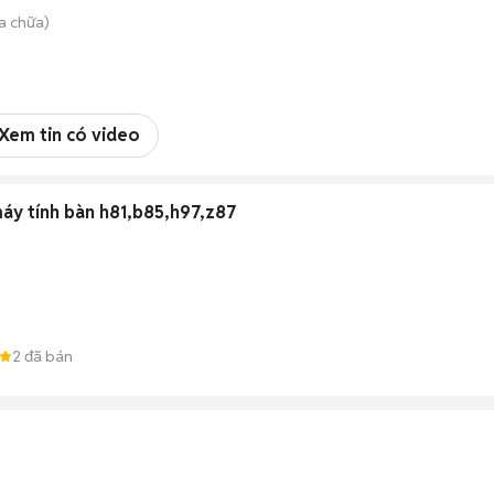
a chữa)
Xem tin có video
máy tính bàn h81,b85,h97,z87
2
đã bán