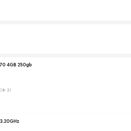
570 4GB 250gb
)
21
0 3.20GHz