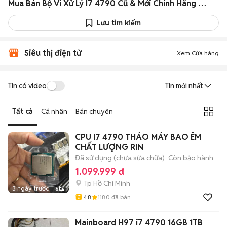
Mua Bán Bộ Vi Xử Lý I7 4790 Cũ & Mới Chính Hãng Giá Rẻ
Lưu tìm kiếm
Siêu thị điện tử
Xem Cửa hàng
Tin có video
Tin mới nhất
Tất cả
Cá nhân
Bán chuyên
CPU I7 4790 THÁO MÁY BAO ÊM
CHẤT LƯỢNG RIN
Đã sử dụng (chưa sửa chữa)
Còn bảo hành
1.099.999 đ
Tp Hồ Chí Minh
3 ngày trước
6
4.8
1180
đã bán
Mainboard H97 i7 4790 16GB 1TB