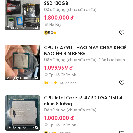
SSD 120GB
Đã sử dụng (chưa sửa chữa)
1.800.000 đ
Hà Nội
7 ngày trước
3
Đ
5.0
CPU I7 4790 THÁO MÁY CHẠY KHOẺ
BAO ÊM RIN KENG
Đã sử dụng (chưa sửa chữa)
Còn bảo hành
1.099.999 đ
Tp Hồ Chí Minh
6 ngày trước
5
4.8
1180
đã bán
CPU Intel Core i7-4790 LGA 1150 4
nhân 8 luồng
Đã sử dụng (chưa sửa chữa)
1.000.000 đ
Tp Hồ Chí Minh
1 tuần trước
1
d
4.0
4
đã bán