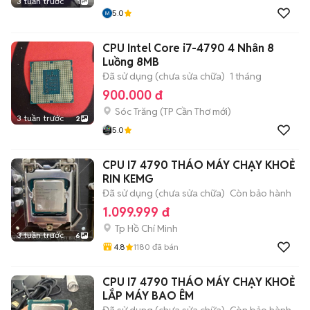
3 tuần trước
1
5.0
CPU Intel Core i7-4790 4 Nhân 8
Luồng 8MB
Đã sử dụng (chưa sửa chữa)
1 tháng
900.000 đ
Sóc Trăng
(
TP Cần Thơ
mới)
3 tuần trước
2
5.0
CPU I7 4790 THÁO MÁY CHẠY KHOẺ
RIN KEMG
Đã sử dụng (chưa sửa chữa)
Còn bảo hành
1.099.999 đ
Tp Hồ Chí Minh
3 tuần trước
6
4.8
1180
đã bán
CPU I7 4790 THÁO MÁY CHẠY KHOẺ
LẮP MÁY BAO ÊM