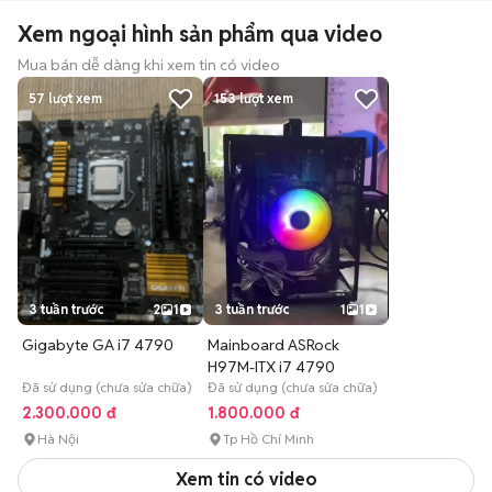
Xem ngoại hình sản phẩm qua video
Mua bán dễ dàng khi xem tin có video
57
lượt xem
153
lượt xem
3 tuần trước
2
1
3 tuần trước
1
1
Gigabyte GA i7 4790
Mainboard ASRock
H97M-ITX i7 4790
Đã sử dụng (chưa sửa chữa)
Đã sử dụng (chưa sửa chữa)
2.300.000 đ
1.800.000 đ
Hà Nội
Tp Hồ Chí Minh
Xem tin có video