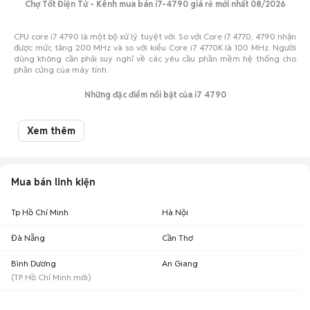
Chợ Tốt Điện Tử - Kênh mua bán i7-4790 giá rẻ mới nhất 08/2026
CPU core i7 4790 là một bộ xử lý tuyệt vời. So với Core i7 4770, 4790 nhận
được mức tăng 200 MHz và so với kiểu Core i7 4770K là 100 MHz. Người
dùng không cần phải suy nghĩ về các yêu cầu phần mềm hệ thống cho
phần cứng của máy tính.
Những đặc điểm nổi bật của i7 4790
Tối đa khả năng của vi xử lý
Xem thêm
Chính thức ra mắt thị trường vào quý 2/2014, CPU Intel Core i7-4790 nằm
trong loạt vi xử lý thế hệ thứ 4 Haswell Refresh mới nhất của Intel áp
dụng công nghệ 22nm. Core i7-4790 sử dụng socket 1150 với kích thước
Mua bán linh kiện
tổng thể của chip là 37, 5 mm x 37, 5 mm.
Tp Hồ Chí Minh
Hà Nội
CPU này sở hữu bóng bán dẫn 3D được sản xuất bằng công nghệ 22 nm
đầu tiên trên thế giới. Cho những ai chưa biết, bóng bán dẫn càng nhỏ và
Đà Nẵng
Cần Thơ
càng tiết kiệm điện thì càng tốt. Đồng thời, khi kết hợp cùng với ba công
bao quanh kênh silicon theo câu truc 3D. Kết quả là, sản phẩm đạt đến
đỉnh cao chưa từng có giữa hiêu năng và hiệu quả năng lượng.
Bình Dương
An Giang
(
TP Hồ Chí Minh
mới)
Ngoài ra, core i7 4790 được trang bị bộ nhớ đệm 8MB cache L3 , có thể
cải thiện đáng kể hiệu năng của hệ thống máy tính bởi đây chứa các dữ