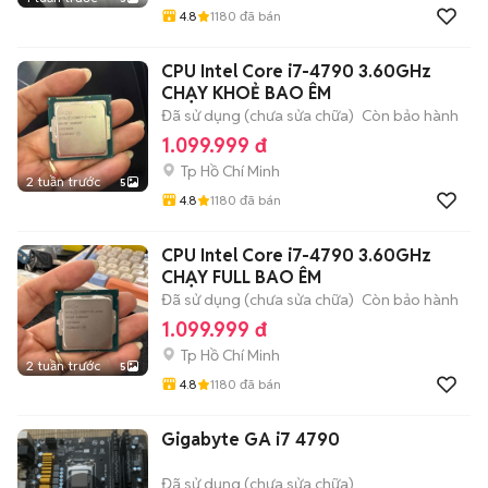
4.8
1180
đã bán
CPU Intel Core i7-4790 3.60GHz
CHẠY KHOẺ BAO ÊM
Đã sử dụng (chưa sửa chữa)
Còn bảo hành
1.099.999 đ
Tp Hồ Chí Minh
2 tuần trước
5
4.8
1180
đã bán
CPU Intel Core i7-4790 3.60GHz
CHẠY FULL BAO ÊM
Đã sử dụng (chưa sửa chữa)
Còn bảo hành
1.099.999 đ
Tp Hồ Chí Minh
2 tuần trước
5
4.8
1180
đã bán
Gigabyte GA i7 4790
Đã sử dụng (chưa sửa chữa)