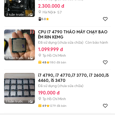
2.300.000 đ
Hà Nội
57
3 tuần trước
2
5.0
CPU I7 4790 THÁO MÁY CHẠY BAO
ÊM RIN KEMG
Đã sử dụng (chưa sửa chữa)
Còn bảo hành
1.099.999 đ
Tp Hồ Chí Minh
2 tuần trước
6
4.8
1180
đã bán
i7 4790, i7 4770,i7 3770, i7 2600,i5
4460, i5 3470
Đã sử dụng (chưa sửa chữa)
190.000 đ
Tp Hồ Chí Minh
1 tuần trước
2
4.9
1279
đã bán