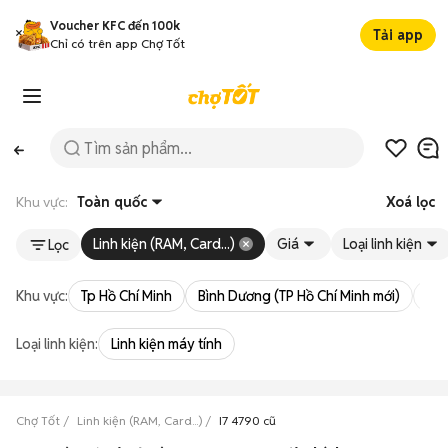
Voucher KFC đến 100k
Tải app
Chỉ có trên app Chợ Tốt
Khu vực:
Toàn quốc
Xoá lọc
Linh kiện (RAM, Card...)
Giá
Loại linh kiện
Lọc
Khu vực:
Tp Hồ Chí Minh
Bình Dương (TP Hồ Chí Minh mới)
Bà 
Loại linh kiện:
Linh kiện máy tính
Chợ Tốt
Linh kiện (RAM, Card...)
I7 4790 cũ