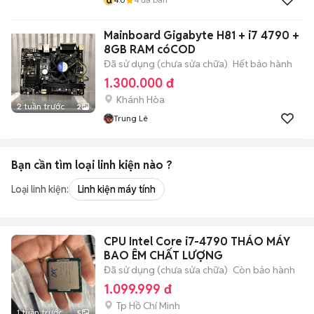
Mainboard Gigabyte H81 + i7 4790 +
8GB RAM cóCOD
Đã sử dụng (chưa sửa chữa)
Hết bảo hành
1.300.000 đ
Khánh Hòa
2 tuần trước
2
Trung Lê
Bạn cần tìm
loại linh kiện
nào ?
Loại linh kiện:
Linh kiện máy tính
CPU Intel Core i7-4790 THÁO MÁY
BAO ÊM CHẤT LƯỢNG
Đã sử dụng (chưa sửa chữa)
Còn bảo hành
1.099.999 đ
Tp Hồ Chí Minh
1 tuần trước
5