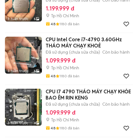
Đã sử dụng (chưa sửa chữa)
Còn bảo hành
1.199.999 đ
Tp Hồ Chí Minh
3 tuần trước
5
4.8
1180
đã bán
CPU Intel Core i7-4790 3.60GHz
THÁO MÁY CHẠY KHOẺ
Đã sử dụng (chưa sửa chữa)
Còn bảo hành
1.099.999 đ
Tp Hồ Chí Minh
3 tuần trước
5
4.8
1180
đã bán
CPU I7 4790 THÁO MÁY CHẠY KHỎE
BAO ÊM RIN KENG
Đã sử dụng (chưa sửa chữa)
Còn bảo hành
1.099.999 đ
Tp Hồ Chí Minh
3 tuần trước
4
4.8
1180
đã bán