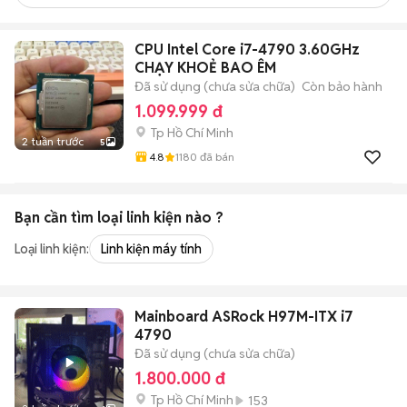
CPU Intel Core i7-4790 3.60GHz
CHẠY KHOẺ BAO ÊM
Đã sử dụng (chưa sửa chữa)
Còn bảo hành
1.099.999 đ
Tp Hồ Chí Minh
2 tuần trước
5
4.8
1180
đã bán
Bạn cần tìm
loại linh kiện
nào ?
Loại linh kiện:
Linh kiện máy tính
Mainboard ASRock H97M-ITX i7
4790
Đã sử dụng (chưa sửa chữa)
1.800.000 đ
Tp Hồ Chí Minh
153