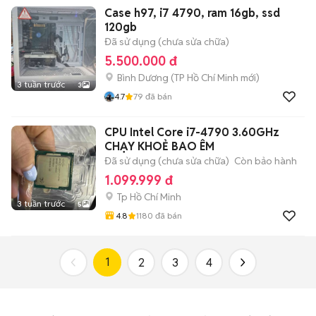
Case h97, i7 4790, ram 16gb, ssd
120gb
Đã sử dụng (chưa sửa chữa)
5.500.000 đ
Bình Dương
(
TP Hồ Chí Minh
mới)
3 tuần trước
3
4.7
79
đã bán
CPU Intel Core i7-4790 3.60GHz
CHẠY KHOẺ BAO ÊM
Đã sử dụng (chưa sửa chữa)
Còn bảo hành
1.099.999 đ
Tp Hồ Chí Minh
3 tuần trước
5
4.8
1180
đã bán
1
2
3
4