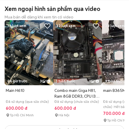
Xem ngoại hình sản phẩm qua video
Mua bán dễ dàng khi xem tin có video
13
lượt xem
32
lượt xem
34
lượt xem
24 giờ trước
3
1
1 tuần trước
1
1
3 tuần trước
Main H610
Combo main Giga H81,
main B365M p
Ram 8GB DDR3, CPU I3
Đã sử dụng (qua sửa chữa)
4130
Đã sử dụng (chưa sửa chữa)
Đã sử dụng (chư
chữa) Hết bảo 
600.000 đ
600.000 đ
700.000 đ
Tp Hồ Chí Minh
Hà Nội
Tp Hồ Chí Mi