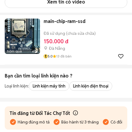
Xem tin có video
main-chip-ram-ssd
Đã sử dụng (chưa sửa chữa)
150.000 đ
Đà Nẵng
hôm qua
6
t
5.0
13
đã bán
Bạn cần tìm
loại linh kiện
nào ?
Loại linh kiện:
Linh kiện máy tính
Linh kiện điện thoại
Tin đăng từ Đối Tác Chợ Tốt
Hàng đúng mô tả
Bảo hành từ 3 tháng
Có đổi trả