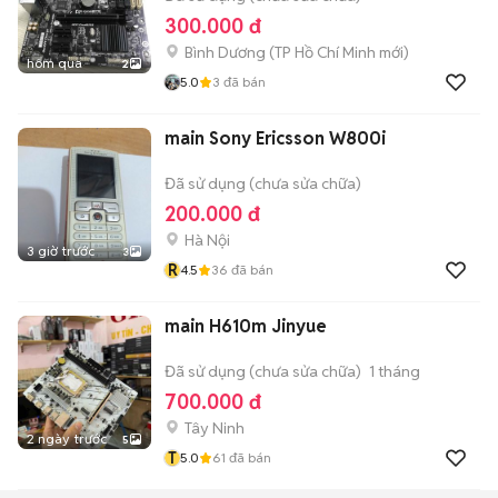
300.000 đ
Bình Dương
(
TP Hồ Chí Minh
mới)
hôm qua
2
5.0
3
đã bán
main Sony Ericsson W800i
Đã sử dụng (chưa sửa chữa)
200.000 đ
Hà Nội
3 giờ trước
3
R
4.5
36
đã bán
main H610m Jinyue
Đã sử dụng (chưa sửa chữa)
1 tháng
700.000 đ
Tây Ninh
2 ngày trước
5
T
5.0
61
đã bán