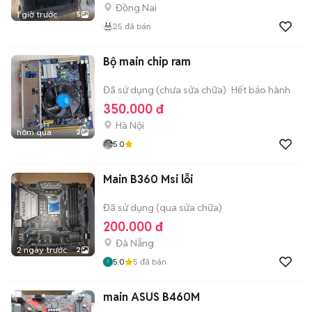
Đồng Nai
1 giờ trước
5
25
đã bán
Bộ main chip ram
Đã sử dụng (chưa sửa chữa)
Hết bảo hành
350.000 đ
Hà Nội
hôm qua
2
5.0
Main B360 Msi lỗi
Đã sử dụng (qua sửa chữa)
200.000 đ
Đà Nẵng
2 ngày trước
2
5.0
5
đã bán
main ASUS B460M