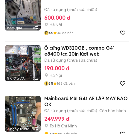
Đã sử dụng (chưa sửa chữa)
600.000 đ
Hà Nội
hôm qua
3
R
4.5
36
đã bán
Ổ cứng WD320GB , combo G41
e8400 lcd 20in lứơt web
Đã sử dụng (chưa sửa chữa)
190.000 đ
Hà Nội
5 giờ trước
2
T
3.5
163
đã bán
Mainboard MSI G41 AE LẮP MÁY BAO
OK
Đã sử dụng (chưa sửa chữa)
Còn bảo hành
249.999 đ
Tp Hồ Chí Minh
3 ngày trước
4
4.8
1180
đã bán