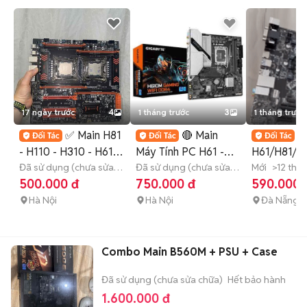
17 ngày trước
4
1 tháng trước
3
1 tháng trước
✅ Main H81
🔴 Main

- H110 - H310 - H610
Máy Tính PC H61 -
H61/H81/H
- B760 Các Mã
Đã sử dụng (chưa sửa
H81 - H510 - H610
Đã sử dụng (chưa sửa
FULL BOX,
Mới
>12 thá
chữa)
chữa)
500.000 đ
750.000 đ
590.000 
Giá Rẻ
BH 12T💔
Hà Nội
Hà Nội
Đà Nẵng
Combo Main B560M + PSU + Case
Đã sử dụng (chưa sửa chữa)
Hết bảo hành
1.600.000 đ