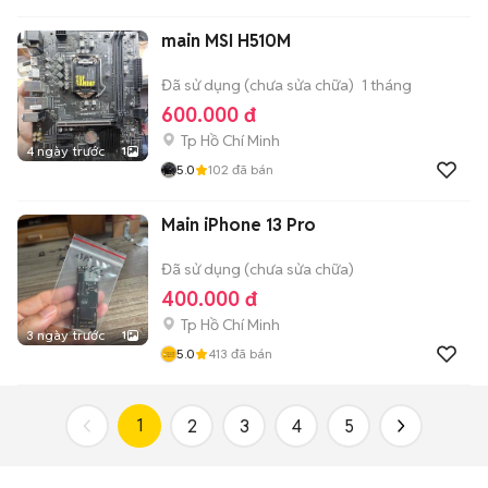
main MSI H510M
Đã sử dụng (chưa sửa chữa)
1 tháng
600.000 đ
Tp Hồ Chí Minh
4 ngày trước
1
5.0
102
đã bán
Main iPhone 13 Pro
Đã sử dụng (chưa sửa chữa)
400.000 đ
Tp Hồ Chí Minh
3 ngày trước
1
5.0
413
đã bán
1
2
3
4
5