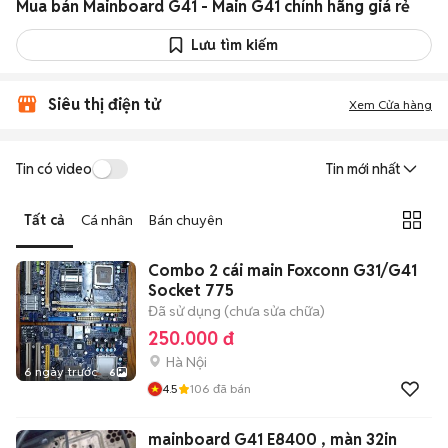
Mua bán Mainboard G41 - Main G41 chính hãng giá rẻ
Lưu tìm kiếm
Siêu thị điện tử
Xem Cửa hàng
Tin có video
Tin mới nhất
Tất cả
Cá nhân
Bán chuyên
Combo 2 cái main Foxconn G31/G41
Socket 775
Đã sử dụng (chưa sửa chữa)
250.000 đ
Hà Nội
6 ngày trước
6
4.5
106
đã bán
mainboard G41 E8400 , màn 32in