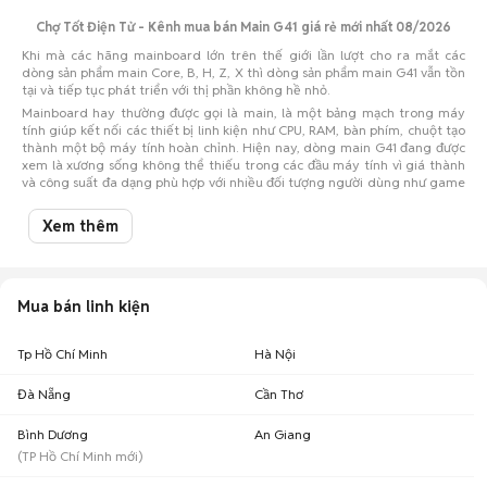
Chợ Tốt Điện Tử - Kênh mua bán Main G41 giá rẻ mới nhất 08/2026
Khi mà các hãng mainboard lớn trên thế giới lần lượt cho ra mắt các
dòng sản phẩm main Core, B, H, Z, X thì dòng sản phẩm main G41 vẫn tồn
tại và tiếp tục phát triển với thị phần không hề nhỏ.
Mainboard hay thường được gọi là main, là một bảng mạch trong máy
tính giúp kết nối các thiết bị linh kiện như CPU, RAM, bàn phím, chuột tạo
thành một bộ máy tính hoàn chỉnh. Hiện nay, dòng main G41 đang được
xem là xương sống không thể thiếu trong các đầu máy tính vì giá thành
và công suất đa dạng phù hợp với nhiều đối tượng người dùng như game
thủ, học sinh sinh viên và môi trường làm việc văn phòng.
Xem thêm
Đánh giá tổng quan về dòng main G41 phổ biến trên thị trường hiện nay
Ưu điểm:
Mua bán linh kiện
Phần lớn main G41 là dòng main chủ lực của các thương hiệu mainboard
lớn trên thế giới như Gigabyte, Asus, MSI... nên main G41 cho phép hỗ trợ
cả hai dòng CPU tốt nhất hiện nay là Intel và AMD
Tp Hồ Chí Minh
Hà Nội
Khả năng vận hành bền bỉ ngay cả khi ép xung cao nên main G41 đặc biệt
phù hợp cho mọi đối tượng người dùng máy tính
Đà Nẵng
Cần Thơ
Là đàn anh của main G31 một trong các dòng mainboard bán chạy nhất
những 2000, main G41 sở hữu đầy đủ tính ưu tú của G31 và hiên ngang
Bình Dương
An Giang
soán ngôi chiếm lĩnh thị trường mainboard phổ thông
(
TP Hồ Chí Minh
mới)
Nhược điểm:
Nhược điểm được cho là lớn nhất của dòng main G41 là giá thành tương