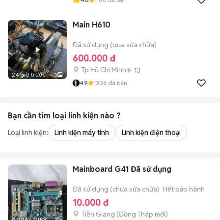
Main H610
Đã sử dụng (qua sửa chữa)
600.000 đ
Tp Hồ Chí Minh
13
24 giờ trước
3
4.9
1306
đã bán
Bạn cần tìm
loại linh kiện
nào ?
Loại linh kiện:
Linh kiện máy tính
Linh kiện điện thoại
Mainboard G41 Đã sử dụng
Đã sử dụng (chưa sửa chữa)
Hết bảo hành
10.000 đ
Tiền Giang
(
Đồng Tháp
mới)
6 ngày trước
3