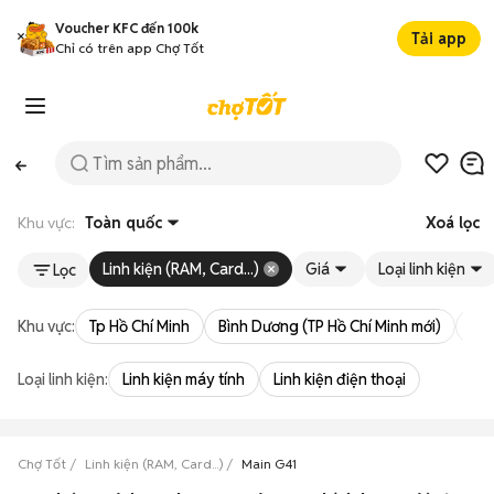
Voucher KFC đến 100k
Tải app
Chỉ có trên app Chợ Tốt
Khu vực:
Toàn quốc
Xoá lọc
Linh kiện (RAM, Card...)
Giá
Loại linh kiện
Lọc
Khu vực:
Tp Hồ Chí Minh
Bình Dương (TP Hồ Chí Minh mới)
Bà 
Loại linh kiện:
Linh kiện máy tính
Linh kiện điện thoại
Chợ Tốt
Linh kiện (RAM, Card...)
Main G41