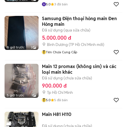
5.0
3
đã bán
Samsung Điện thoại hỏng main Đen
Hỏng main
Đã sử dụng (qua sửa chữa)
5.000.000 đ
Bình Dương
(
TP Hồ Chí Minh
mới)
8 giờ trước
2
T
Tên Chưa Cung Cấp
Main 12 promax (không sim) và các
loại main khác
Đã sử dụng (chưa sửa chữa)
900.000 đ
Tp Hồ Chí Minh
5 giờ trước
1
T
5.0
5
đã bán
Main H81 H110
Đã sử dụng (chưa sửa chữa)