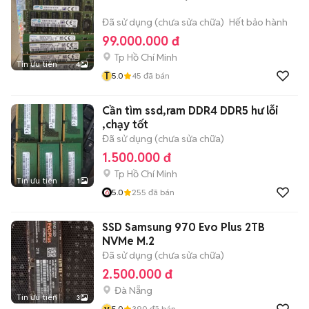
Đã sử dụng (chưa sửa chữa)
Hết bảo hành
99.000.000 đ
Tp Hồ Chí Minh
Tin ưu tiên
4
T
5.0
45
đã bán
Cần tìm ssd,ram DDR4 DDR5 hư lỗi
,chạy tốt
Đã sử dụng (chưa sửa chữa)
1.500.000 đ
Tp Hồ Chí Minh
Tin ưu tiên
1
5.0
255
đã bán
SSD Samsung 970 Evo Plus 2TB
NVMe M.2
Đã sử dụng (chưa sửa chữa)
2.500.000 đ
Đà Nẵng
Tin ưu tiên
3
v
5.0
390
đã bán