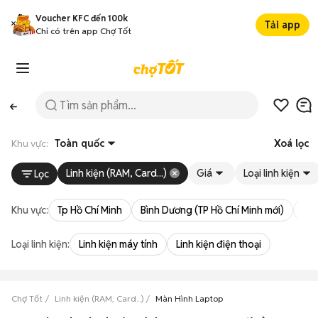
Voucher KFC đến 100k
Tải app
Chỉ có trên app Chợ Tốt
Khu vực:
Toàn quốc
Xoá lọc
Linh kiện (RAM, Card...)
Giá
Loại linh kiện
Lọc
Khu vực:
Tp Hồ Chí Minh
Bình Dương (TP Hồ Chí Minh mới)
Bà 
Loại linh kiện:
Linh kiện máy tính
Linh kiện điện thoại
Chợ Tốt
Linh kiện (RAM, Card...)
Màn Hình Laptop