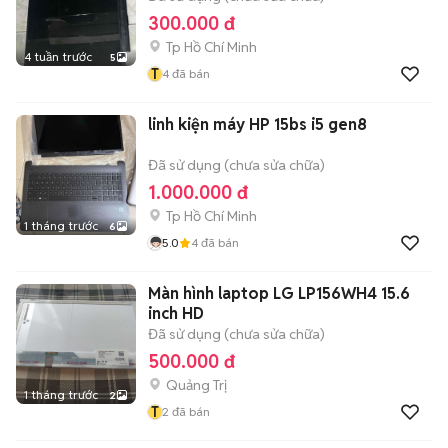
300.000 đ
Tp Hồ Chí Minh
4 tuần trước
5
T
4
đã bán
linh kiện máy HP 15bs i5 gen8
Đã sử dụng (chưa sửa chữa)
1.000.000 đ
Tp Hồ Chí Minh
1 tháng trước
6
5.0
4
đã bán
Màn hình laptop LG LP156WH4 15.6
inch HD
Đã sử dụng (chưa sửa chữa)
500.000 đ
Quảng Trị
1 tháng trước
2
T
2
đã bán