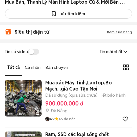
Mua Bán, Thanh Lý Màn Hình Laptop Cũ & Mới Bền Đẹp Giá Rẻ
Lưu tìm kiếm
Siêu thị điện tử
Xem Cửa hàng
Tin có video
Tin mới nhất
Tất cả
Cá nhân
Bán chuyên
Mua xác Máy Tính,Laptop,Bo
Mạch...giá Cao Tận Nơi
Đã sử dụng (qua sửa chữa)
Hết bảo hành
900.000.000 đ
Đà Nẵng
Tin ưu tiên
1
4.9
46
đã bán
Ram, SSD các loại sống chết