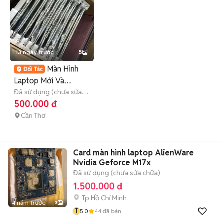
13 ngày trước
5
Màn Hình
Laptop Mới Và
Cũ(10,14,15.6, 17
Đã sử dụng (chưa sửa
chữa)
500.000 đ
INCH)
Cần Thơ
Card màn hình laptop AlienWare
Nvidia Geforce M17x
Đã sử dụng (chưa sửa chữa)
1.500.000 đ
Tp Hồ Chí Minh
4 năm trước
3
T
5.0
44
đã bán