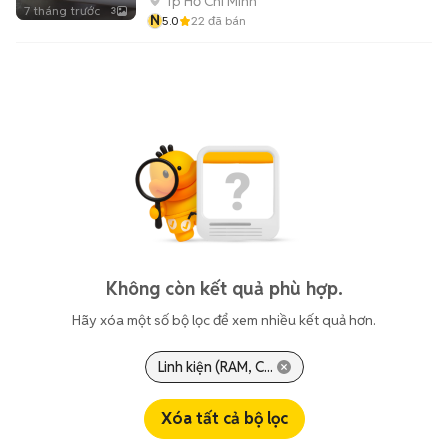
Tp Hồ Chí Minh
7 tháng trước
3
N
5.0
22
đã bán
Không còn kết quả phù hợp.
Hãy xóa một số bộ lọc để xem nhiều kết quả hơn.
Linh kiện (RAM, C...
Xóa tất cả bộ lọc