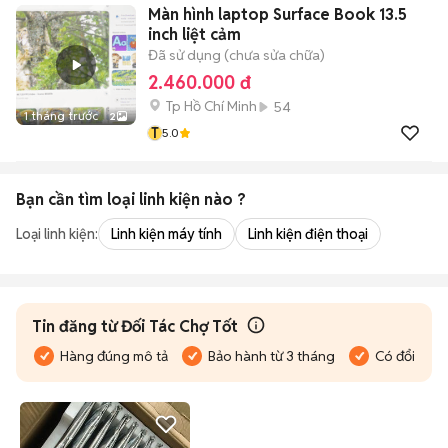
Màn hình laptop Surface Book 13.5
inch liệt cảm
Đã sử dụng (chưa sửa chữa)
2.460.000 đ
Tp Hồ Chí Minh
54
1 tháng trước
2
T
5.0
Bạn cần tìm
loại linh kiện
nào ?
Loại linh kiện:
Linh kiện máy tính
Linh kiện điện thoại
Tin đăng từ Đối Tác Chợ Tốt
Hàng đúng mô tả
Bảo hành từ 3 tháng
Có đổi trả