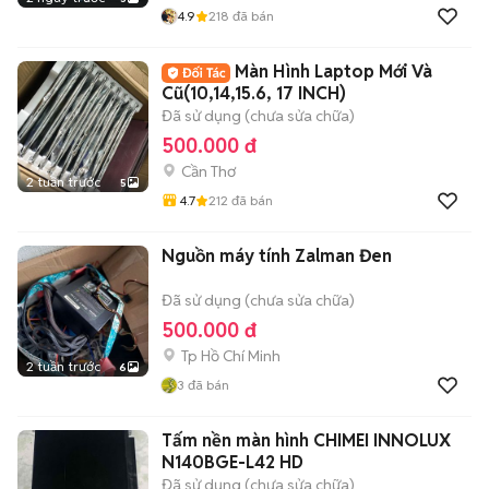
4.9
218
đã bán
Màn Hình Laptop Mới Và
Cũ(10,14,15.6, 17 INCH)
Đã sử dụng (chưa sửa chữa)
500.000 đ
Cần Thơ
2 tuần trước
5
4.7
212
đã bán
Nguồn máy tính Zalman Đen
Đã sử dụng (chưa sửa chữa)
500.000 đ
Tp Hồ Chí Minh
2 tuần trước
6
3
đã bán
Tấm nền màn hình CHIMEI INNOLUX
N140BGE-L42 HD
Đã sử dụng (chưa sửa chữa)