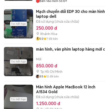
Bấm Vào Xem Số ĐT
Mạch chuyển đổi EDP 30 cho màn hình
laptop dell
Đã sử dụng (chưa sửa chữa)
Tin hết hạn
250.000 đ
Khánh Hòa
3 tháng trước
2
t
5.0
7
đã bán
màn hình, vàn phím laptop hàng mới c
Mới
Tin hết hạn
850.000 đ
Tp Hồ Chí Minh
3 tháng trước
5
3.5
12
đã bán
Màn hình Apple MacBook 12 inch
A1534 Gold
Đã sử dụng (chưa sửa chữa)
Tin hết hạn
1.250.000 đ