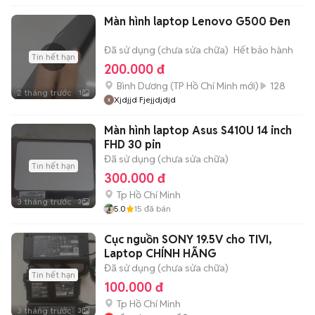
Màn hình laptop Lenovo G500 Đen
Đã sử dụng (chưa sửa chữa)
Hết bảo hành
Tin hết hạn
200.000 đ
Bình Dương
(
TP Hồ Chí Minh
mới)
128
2 tháng trước
1
Xjdjjd Fjejjdjdjd
Màn hình laptop Asus S410U 14 inch
FHD 30 pin
Đã sử dụng (chưa sửa chữa)
Tin hết hạn
300.000 đ
Tp Hồ Chí Minh
3 tháng trước
3
5.0
15
đã bán
Cục nguồn SONY 19.5V cho TIVI,
Laptop CHÍNH HÃNG
Đã sử dụng (chưa sửa chữa)
Tin hết hạn
100.000 đ
Tp Hồ Chí Minh
3 tháng trước
3