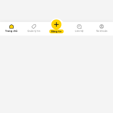
Trang chủ
Quản lý tin
Liên hệ
Tài khoản
Đăng tin
109.000 Bình chọn
Tải ứng dụng Chợ Tốt
Về Chợ Tốt
Quy chế sàn
Chính sách bảo mật
Giải quyết tranh chấp