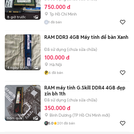
750.000 đ
Tp Hồ Chí Minh
8 giờ trước
1
1
đã bán
RAM DDR3 4GB Máy tính để bàn Xanh
Đã sử dụng (chưa sửa chữa)
100.000 đ
Hà Nội
4 ngày trước
1
P
6
đã bán
RAM máy tính G.Skill DDR4 4GB đẹp
zin bh 1th
Đã sử dụng (chưa sửa chữa)
350.000 đ
Bình Dương
(
TP Hồ Chí Minh
mới)
hôm qua
2
5.0
201
đã bán