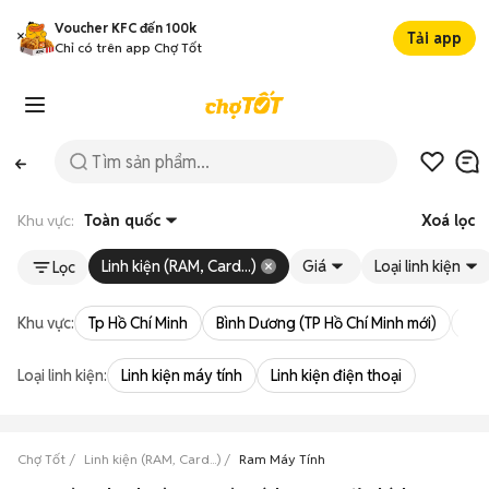
Voucher KFC đến 100k
Tải app
Chỉ có trên app Chợ Tốt
Khu vực:
Toàn quốc
Xoá lọc
Linh kiện (RAM, Card...)
Giá
Loại linh kiện
Lọc
Khu vực:
Tp Hồ Chí Minh
Bình Dương (TP Hồ Chí Minh mới)
Bà 
Loại linh kiện:
Linh kiện máy tính
Linh kiện điện thoại
Chợ Tốt
Linh kiện (RAM, Card...)
Ram Máy Tính