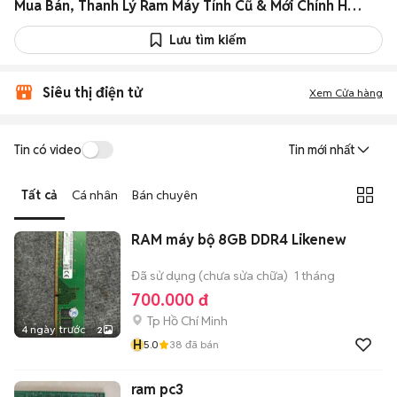
Mua Bán, Thanh Lý Ram Máy Tính Cũ & Mới Chính Hãng Giá Rẻ
Lưu tìm kiếm
Siêu thị điện tử
Xem Cửa hàng
Tin có video
Tin mới nhất
Tất cả
Cá nhân
Bán chuyên
RAM máy bộ 8GB DDR4 Likenew
Đã sử dụng (chưa sửa chữa)
1 tháng
700.000 đ
Tp Hồ Chí Minh
4 ngày trước
2
H
5.0
38
đã bán
ram pc3