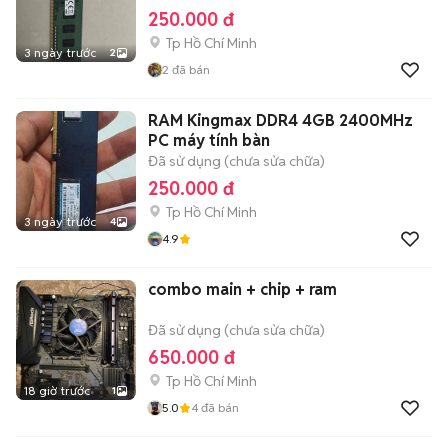
250.000 đ
Tp Hồ Chí Minh
3 ngày trước
2
2
đã bán
RAM Kingmax DDR4 4GB 2400MHz
PC máy tính bàn
Đã sử dụng (chưa sửa chữa)
250.000 đ
Tp Hồ Chí Minh
3 ngày trước
4
4.9
combo main + chip + ram
Đã sử dụng (chưa sửa chữa)
650.000 đ
Tp Hồ Chí Minh
18 giờ trước
1
5.0
4
đã bán