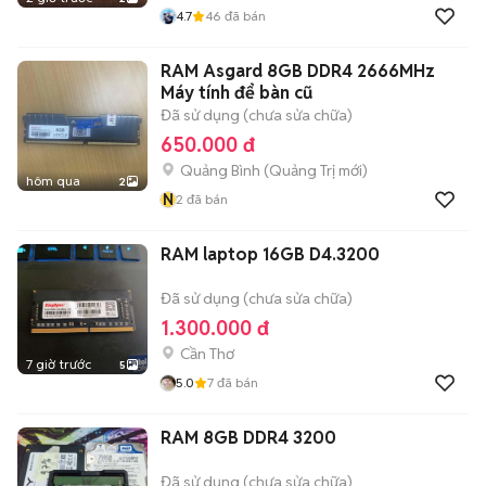
4.7
46
đã bán
RAM Asgard 8GB DDR4 2666MHz
Máy tính để bàn cũ
Đã sử dụng (chưa sửa chữa)
650.000 đ
Quảng Bình
(
Quảng Trị
mới)
hôm qua
2
N
2
đã bán
RAM laptop 16GB D4.3200
Đã sử dụng (chưa sửa chữa)
1.300.000 đ
Cần Thơ
7 giờ trước
5
5.0
7
đã bán
RAM 8GB DDR4 3200
Đã sử dụng (chưa sửa chữa)