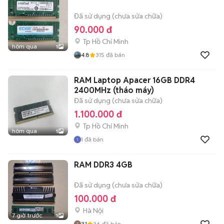
Đã sử dụng (chưa sửa chữa)
90.000 đ
Tp Hồ Chí Minh
hôm qua
1
4.8
315
đã bán
RAM Laptop Apacer 16GB DDR4
2400MHz (tháo máy)
Đã sử dụng (chưa sửa chữa)
1.100.000 đ
Tp Hồ Chí Minh
hôm qua
1
1
đã bán
RAM DDR3 4GB
Đã sử dụng (chưa sửa chữa)
100.000 đ
Hà Nội
7 giờ trước
1
3.1
36
đã bán