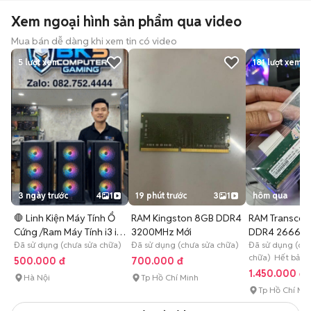
Xem ngoại hình sản phẩm qua video
Mua bán dễ dàng khi xem tin có video
5
lượt xem
181
lượt xem
3 ngày trước
4
1
19 phút trước
3
1
hôm qua
🛑 Linh Kiện Máy Tính Ổ
RAM Kingston 8GB DDR4
RAM Transcen
Cứng /Ram Máy Tính i3 i5
3200MHz Mới
DDR4 2666 M
i7
Đã sử dụng (chưa sửa chữa)
Đã sử dụng (chưa sửa chữa)
Đã sử dụng (chư
chữa) Hết bảo 
500.000 đ
700.000 đ
1.450.000 đ
Hà Nội
Tp Hồ Chí Minh
Tp Hồ Chí Mi