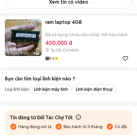
Xem tin có video
ram laptop 4GB
Đã sử dụng (chưa sửa chữa)
Hết bảo hành
400.000 đ
Tp Hồ Chí Minh
2 ngày trước
2
5.0
Bạn cần tìm
loại linh kiện
nào ?
Loại linh kiện:
Linh kiện máy tính
Linh kiện điện thoại
Tin đăng từ Đối Tác Chợ Tốt
Hàng đúng mô tả
Bảo hành từ 3 tháng
Có đổi trả