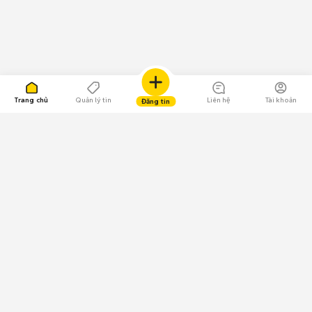
Trang chủ
Quản lý tin
Liên hệ
Tài khoản
Đăng tin
109.000 Bình chọn
Tải ứng dụng Chợ Tốt
Về Chợ Tốt
Quy chế sàn