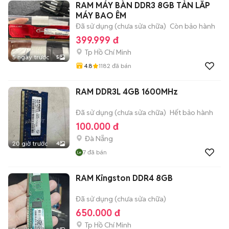
RAM MÁY BÀN DDR3 8GB TẢN LẮP
MÁY BAO ÊM
Đã sử dụng (chưa sửa chữa)
Còn bảo hành
399.999 đ
Tp Hồ Chí Minh
5 ngày trước
5
4.8
1182
đã bán
RAM DDR3L 4GB 1600MHz
Đã sử dụng (chưa sửa chữa)
Hết bảo hành
100.000 đ
Đà Nẵng
20 giờ trước
4
7
đã bán
RAM Kingston DDR4 8GB
Đã sử dụng (chưa sửa chữa)
650.000 đ
Tp Hồ Chí Minh