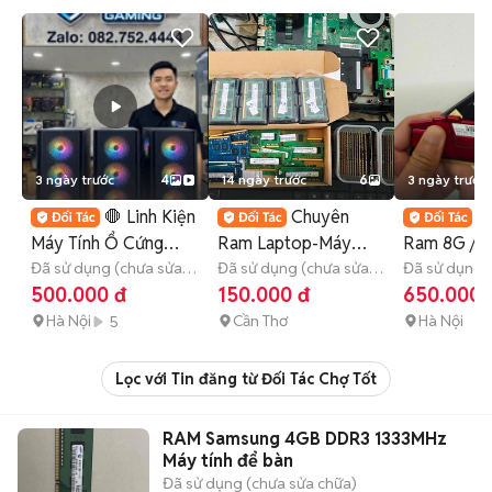
3 ngày trước
4
14 ngày trước
6
3 ngày trước
🛑 Linh Kiện
Chuyên

Máy Tính Ổ Cứng
Ram Laptop-Máy
Ram 8G / 1
/Ram Máy Tính i3 i5
Đã sử dụng (chưa sửa
Bàn-PC2-PC3L-
Đã sử dụng (chưa sửa
Rẻ Hà Nội 
Đã sử dụng 
chữa)
chữa)
Còn bảo hành
chữa)
500.000 đ
150.000 đ
650.000 
i7
PC4"2,4,8,16"
Hà Nội
Cần Thơ
Hà Nội
5
Lọc với Tin đăng từ Đối Tác Chợ Tốt
RAM Samsung 4GB DDR3 1333MHz
Máy tính để bàn
Đã sử dụng (chưa sửa chữa)