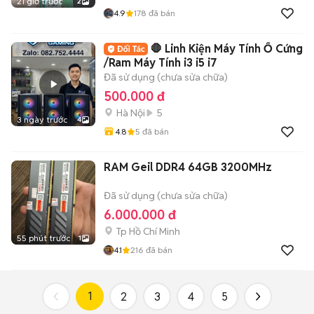
21 giờ trước
2
4.9
178
đã bán
🛑 Linh Kiện Máy Tính Ổ Cứng
/Ram Máy Tính i3 i5 i7
Đã sử dụng (chưa sửa chữa)
500.000 đ
Hà Nội
5
3 ngày trước
4
4.8
5
đã bán
RAM Geil DDR4 64GB 3200MHz
Đã sử dụng (chưa sửa chữa)
6.000.000 đ
Tp Hồ Chí Minh
55 phút trước
1
4.1
216
đã bán
1
2
3
4
5