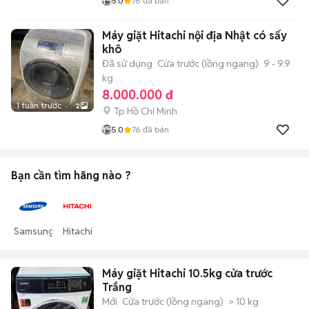
5.0
76
đã bán
Máy giặt Hitachi nội địa Nhật có sấy
khô
Đã sử dụng
Cửa trước (lồng ngang)
9 - 9.9
kg
8.000.000 đ
1 tuần trước
2
Tp Hồ Chí Minh
5.0
76
đã bán
Bạn cần tìm
hãng
nào ?
Samsung
Hitachi
Máy giặt Hitachi 10.5kg cửa trước
Trắng
Mới
Cửa trước (lồng ngang)
> 10 kg