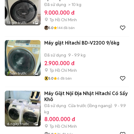
Đã sử dụng
> 10 kg
9.000.000 đ
Tp Hồ Chí Minh
13 giờ trước
6
5.0
144
đã bán
Máy giặt Hitachi BD-V2200 9/6kg
Đã sử dụng
9 - 9.9 kg
2.900.000 đ
Tp Hồ Chí Minh
1 tuần trước
3
X
5.0
6
đã bán
Máy Giặt Nội Địa Nhật Hitachi Có Sấy
Khô
Đã sử dụng
Cửa trước (lồng ngang)
9 - 9.9
kg
8.000.000 đ
6 ngày trước
1
Tp Hồ Chí Minh