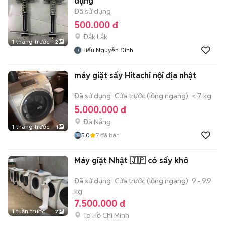
dụng
Đã sử dụng
500.000 đ
Đắk Lắk
1 tháng trước
2
Hiếu Nguyễn Đình
máy giặt sấy Hitachi nội địa nhật
Đã sử dụng
Cửa trước (lồng ngang)
< 7 kg
5.000.000 đ
Đà Nẵng
1 tháng trước
1
5.0
7
đã bán
Máy giặt Nhật 🇯🇵 có sấy khô
Đã sử dụng
Cửa trước (lồng ngang)
9 - 9.9
kg
7.500.000 đ
1 tuần trước
2
Tp Hồ Chí Minh