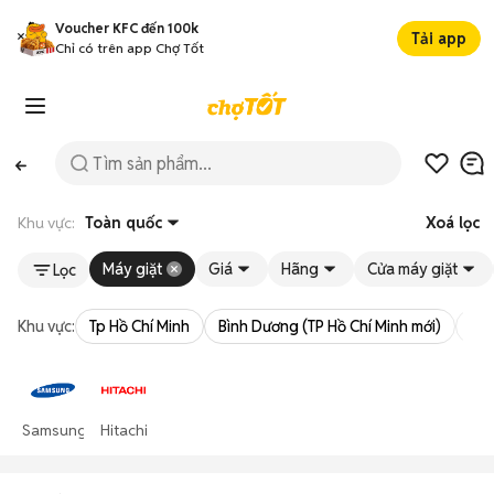
Voucher KFC đến 100k
Tải app
Chỉ có trên app Chợ Tốt
Khu vực:
Toàn quốc
Xoá lọc
Máy giặt
Giá
Hãng
Cửa máy giặt
Lọc
Khu vực:
Tp Hồ Chí Minh
Bình Dương (TP Hồ Chí Minh mới)
Bà 
Samsung
Hitachi