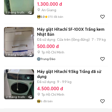
1.300.000 đ
An Giang
1 tháng trước
3
M
5.0
370
đã bán
Máy giặt Hitachi SF-100X Trắng kem
Nhật Bản
Đã sử dụng
Cửa trên (lồng đứng)
7 - 7.9 kg
500.000 đ
Tp Hồ Chí Minh
1 tháng trước
2
Trung Đào
Máy giặt Hitachi 9.5kg Trắng đã sử
dụng
Đã sử dụng
9 - 9.9 kg
4.500.000 đ
Tp Hồ Chí Minh
2 tháng trước
1
W
6
đã bán