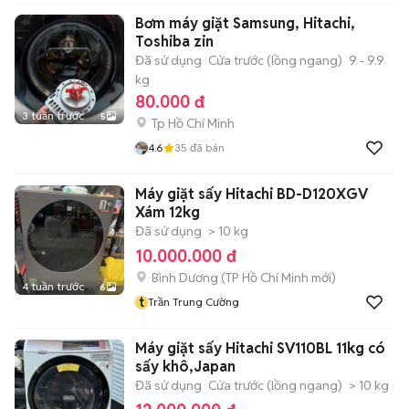
Bơm máy giặt Samsung, Hitachi,
Toshiba zin
Đã sử dụng
Cửa trước (lồng ngang)
9 - 9.9
kg
80.000 đ
3 tuần trước
5
Tp Hồ Chí Minh
4.6
35
đã bán
Máy giặt sấy Hitachi BD-D120XGV
Xám 12kg
Đã sử dụng
> 10 kg
10.000.000 đ
Bình Dương
(
TP Hồ Chí Minh
mới)
4 tuần trước
6
t
Trần Trung Cường
Máy giặt sấy Hitachi SV110BL 11kg có
sấy khô,Japan
Đã sử dụng
Cửa trước (lồng ngang)
> 10 kg