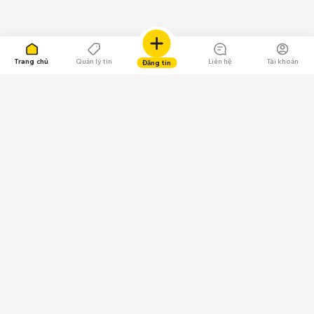
Trang chủ
Quản lý tin
Liên hệ
Tài khoản
Đăng tin
109.000 Bình chọn
Tải ứng dụng Chợ Tốt
Về Chợ Tốt
Quy chế sàn
Chính sách bảo mật
Giải quyết tranh chấp