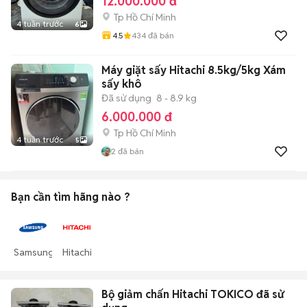
12.000.000 đ
Tp Hồ Chí Minh
4 tuần trước
6
4.5
434
đã bán
Máy giặt sấy Hitachi 8.5kg/5kg Xám
sấy khô
Đã sử dụng
8 - 8.9 kg
6.000.000 đ
Tp Hồ Chí Minh
4 tuần trước
5
2
đã bán
Bạn cần tìm
hãng
nào ?
Samsung
Hitachi
Bộ giảm chấn Hitachi TOKICO đã sử