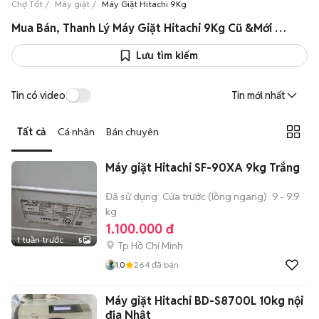
Chợ Tốt
Máy giặt
Máy Giặt Hitachi 9Kg
Mua Bán, Thanh Lý Máy Giặt Hitachi 9Kg Cũ &Mới Chính Hãng Giá Rẻ
Lưu tìm kiếm
Tin có video
Tin mới nhất
Tất cả
Cá nhân
Bán chuyên
Máy giặt Hitachi SF-90XA 9kg Trắng
Đã sử dụng
Cửa trước (lồng ngang)
9 - 9.9
kg
1.100.000 đ
1 tuần trước
5
Tp Hồ Chí Minh
1.0
264
đã bán
Máy giặt Hitachi BD-S8700L 10kg nội
địa Nhật