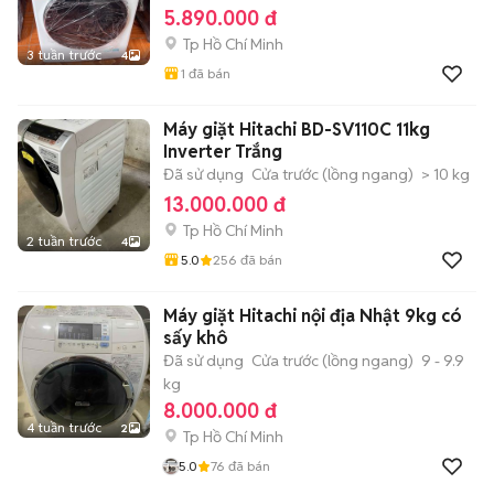
5.890.000 đ
Tp Hồ Chí Minh
3 tuần trước
4
1
đã bán
Máy giặt Hitachi BD-SV110C 11kg
Inverter Trắng
Đã sử dụng
Cửa trước (lồng ngang)
> 10 kg
13.000.000 đ
Tp Hồ Chí Minh
2 tuần trước
4
5.0
256
đã bán
Máy giặt Hitachi nội địa Nhật 9kg có
sấy khô
Đã sử dụng
Cửa trước (lồng ngang)
9 - 9.9
kg
8.000.000 đ
4 tuần trước
2
Tp Hồ Chí Minh
5.0
76
đã bán