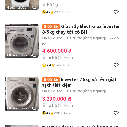
Hà Nội
4 tuần trước
3
N
4.4
297
đã bán
Giặt sấy Electrolux inverter
8/5kg chạy tốt có BH
Đã sử dụng
Cửa trước (lồng ngang)
8 - 8.9
kg
4.600.000 đ
1 tháng trước
4
Tp Hồ Chí Minh
4.4
1148
đã bán
Inverter 7.5kg vắt êm giặt
sạch tiết kiệm
Đã sử dụng
Cửa trước (lồng ngang)
3.290.000 đ
Tp Hồ Chí Minh
1 tháng trước
1
S
4.4
2087
đã bán