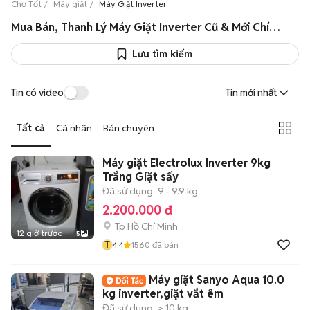
Chợ Tốt
Máy giặt
Máy Giặt Inverter
Mua Bán, Thanh Lý Máy Giặt Inverter Cũ & Mới Chính Hãng Giá Rẻ
Lưu tìm kiếm
Tin có video
Tin mới nhất
Tất cả
Cá nhân
Bán chuyên
Máy giặt Electrolux Inverter 9kg
Trắng Giặt sấy
Đã sử dụng
9 - 9.9 kg
2.200.000 đ
Tp Hồ Chí Minh
12 giờ trước
5
T
4.4
1560
đã bán
Máy giặt Sanyo Aqua 10.0
kg inverter,giặt vắt êm
Đã sử dụng
> 10 kg