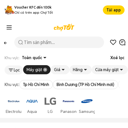
Voucher KFC đến 100k
Tải app
Chỉ có trên app Chợ Tốt
Khu vực:
Toàn quốc
Xoá lọc
Máy giặt
Giá
Hãng
Cửa máy giặt
Lọc
Khu vực:
Tp Hồ Chí Minh
Bình Dương (TP Hồ Chí Minh mới)
Bà 
Electrolux
Aqua
LG
Panasonic
Samsung