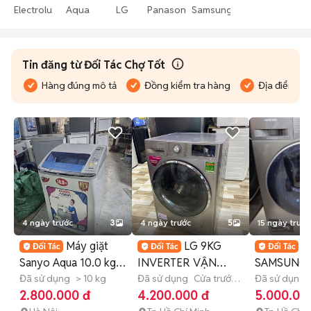
Electrolux
Aqua
LG
Panasonic
Samsung
Tin đăng từ Đối Tác Chợ Tốt
Hàng đúng mô tả
Đồng kiểm tra hàng
Địa điểm bán
4 ngày trước
3
4 ngày trước
5
15 ngày trước
Máy giặt
LG 9KG
G
Sanyo Aqua 10.0 kg
INVERTER VẬN
SAMSUNG
inverter,giặt vắt êm
Đã sử dụng
> 10 kg
HÀNH OK LỒNG
Đã sử dụng
Cửa trước
INVERTER 
Đã sử dụng
(lồng ngang)
9 - 9.9 kg
(lồng ngang
2.800.000 đ
4.200.000 đ
5.000.00
GIẶT ĐÃ VỆ SINH