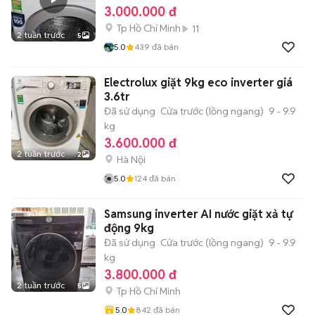
3.000.000 đ
Tp Hồ Chí Minh
11
2 tuần trước
5
5.0
439
đã bán
Electrolux giặt 9kg eco inverter giá
3.6tr
Đã sử dụng
Cửa trước (lồng ngang)
9 - 9.9
kg
3.600.000 đ
2 tuần trước
2
Hà Nội
5.0
124
đã bán
Samsung inverter AI nước giặt xả tự
động 9kg
Đã sử dụng
Cửa trước (lồng ngang)
9 - 9.9
kg
3.800.000 đ
2 tuần trước
5
Tp Hồ Chí Minh
5.0
842
đã bán