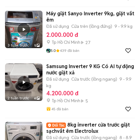
Máy giặt Sanyo Inverter 9kg, giặt vắt
êm
Đã sử dụng
Cửa trên (lồng đứng)
9 - 9.9 kg
2.000.000 đ
Tp Hồ Chí Minh
27
3 tuần trước
5
5.0
439
đã bán
Samsung Inverter 9 KG Có AI tự động
nước giặt xả
Đã sử dụng
Cửa trước (lồng ngang)
9 - 9.9
kg
4.200.000 đ
2 tuần trước
6
Tp Hồ Chí Minh
5
45
đã bán
8kg inverter cửa trước giặt
sạchvắt êm Electrolux
Đã sử dụng
Cửa trước (lồng ngang)
8 - 8.9