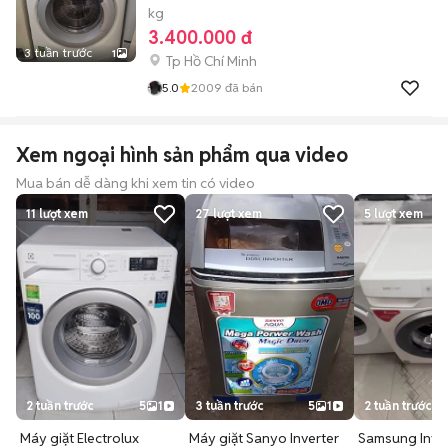
kg
3.400.000 đ
3 tuần trước
1
Tp Hồ Chí Minh
5.0
2009
đã bán
Xem ngoại hình sản phẩm qua video
Mua bán dễ dàng khi xem tin có video
11
lượt xem
27
lượt xem
5
lượt xem
2 tuần trước
5
1
3 tuần trước
5
1
2 tuần trước
Máy giặt Electrolux
Máy giặt Sanyo Inverter
Samsung Inver