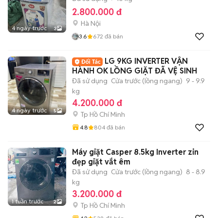
2.800.000 đ
Hà Nội
4 ngày trước
3
3.6
672
đã bán
LG 9KG INVERTER VẬN
HÀNH OK LỒNG GIẶT ĐÃ VỆ SINH
Đã sử dụng
Cửa trước (lồng ngang)
9 - 9.9
kg
4.200.000 đ
4 ngày trước
5
Tp Hồ Chí Minh
4.8
804
đã bán
Máy giặt Casper 8.5kg Inverter zin
đẹp giặt vắt êm
Đã sử dụng
Cửa trước (lồng ngang)
8 - 8.9
kg
3.200.000 đ
1 tuần trước
2
Tp Hồ Chí Minh