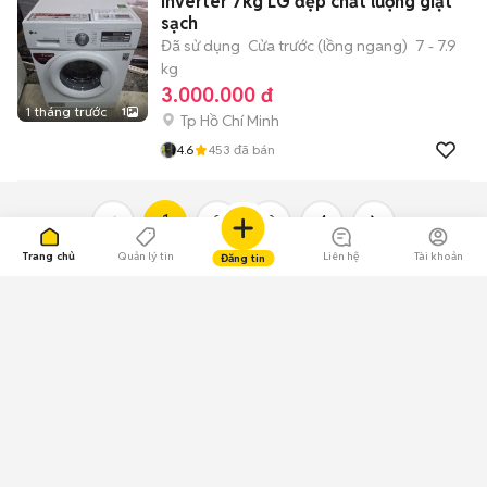
Inverter 7kg LG đẹp chất lượng giặt
sạch
Đã sử dụng
Cửa trước (lồng ngang)
7 - 7.9
kg
3.000.000 đ
1 tháng trước
1
Tp Hồ Chí Minh
4.6
453
đã bán
1
2
3
4
Trang chủ
Quản lý tin
Liên hệ
Tài khoản
Đăng tin