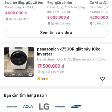
Inverter 8kg, giặt vắt êm
9kg, giặt vắt êm
Có AI tự động 
Đã sử dụng 9 - 9.9 kg
Đã sử dụng Cửa trên (lồng
xả
Đã sử dụng Cửa
đứng) 9 - 9.9 kg
ngang) 9 - 9.9 
3.000.000 đ
2.000.000 đ
4.200.000 đ
Tp Hồ Chí Minh
Tp Hồ Chí Minh
Tp Hồ Chí Mi
Xem tin có video
panasonic vx7500R giặt sấy 10kg
inverter
Đã sử dụng
Cửa trước (lồng ngang)
> 10 kg
17.500.000 đ
Tp Hồ Chí Minh
3 tuần trước
5
4.8
Bạn cần tìm
hãng
nào ?