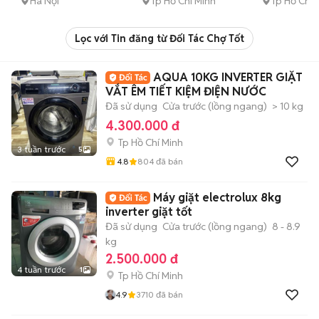
Hà Nội
Tp Hồ Chí Minh
Tp Hồ Chí 
Lọc với Tin đăng từ Đối Tác Chợ Tốt
AQUA 10KG INVERTER GIẶT
VẮT ÊM TIẾT KIỆM ĐIỆN NƯỚC
Đã sử dụng
Cửa trước (lồng ngang)
> 10 kg
4.300.000 đ
Tp Hồ Chí Minh
3 tuần trước
5
4.8
804
đã bán
Máy giặt electrolux 8kg
inverter giặt tốt
Đã sử dụng
Cửa trước (lồng ngang)
8 - 8.9
kg
2.500.000 đ
4 tuần trước
1
Tp Hồ Chí Minh
4.9
3710
đã bán