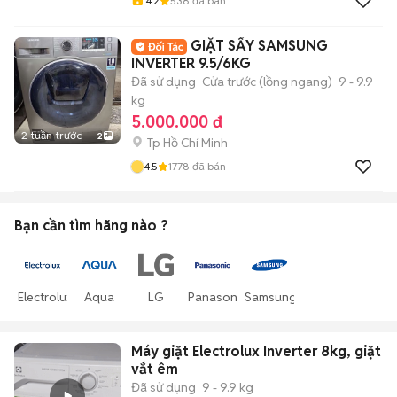
4.2
538
đã bán
GIẶT SẤY SAMSUNG
INVERTER 9.5/6KG
Đã sử dụng
Cửa trước (lồng ngang)
9 - 9.9
kg
5.000.000 đ
2 tuần trước
2
Tp Hồ Chí Minh
4.5
1778
đã bán
Bạn cần tìm
hãng
nào ?
Electrolux
Aqua
LG
Panasonic
Samsung
Máy giặt Electrolux Inverter 8kg, giặt
vắt êm
Đã sử dụng
9 - 9.9 kg