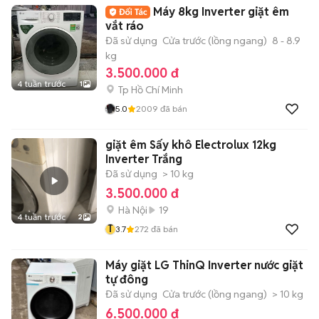
Máy 8kg Inverter giặt êm
vắt ráo
Đã sử dụng
Cửa trước (lồng ngang)
8 - 8.9
kg
3.500.000 đ
4 tuần trước
1
Tp Hồ Chí Minh
5.0
2009
đã bán
giặt êm Sấy khô Electrolux 12kg
Inverter Trắng
Đã sử dụng
> 10 kg
3.500.000 đ
Hà Nội
19
4 tuần trước
2
T
3.7
272
đã bán
Máy giặt LG ThinQ Inverter nước giặt
tự đông
Đã sử dụng
Cửa trước (lồng ngang)
> 10 kg
6.500.000 đ