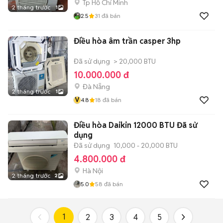
Tp Hồ Chí Minh
2 tháng trước
1
2.5
31
đã bán
Điều hòa âm trần casper 3hp
Đã sử dụng
> 20,000 BTU
10.000.000 đ
Đà Nẵng
2 tháng trước
1
V
4.8
18
đã bán
Điều hòa Daikin 12000 BTU Đã sử
dụng
Đã sử dụng
10,000 - 20,000 BTU
4.800.000 đ
Hà Nội
2 tháng trước
2
5.0
58
đã bán
1
2
3
4
5