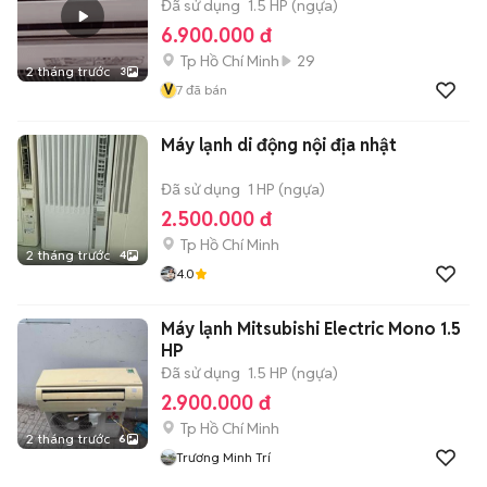
Đã sử dụng
1.5 HP (ngựa)
6.900.000 đ
Tp Hồ Chí Minh
29
2 tháng trước
3
V
7
đã bán
Máy lạnh di động nội địa nhật
Đã sử dụng
1 HP (ngựa)
2.500.000 đ
Tp Hồ Chí Minh
2 tháng trước
4
4.0
Máy lạnh Mitsubishi Electric Mono 1.5
HP
Đã sử dụng
1.5 HP (ngựa)
2.900.000 đ
Tp Hồ Chí Minh
2 tháng trước
6
Trương Minh Trí