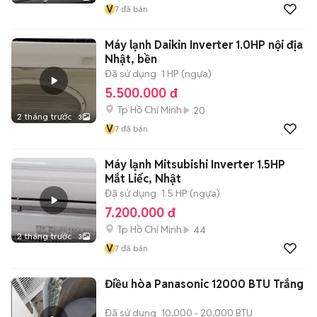
V
7
đã bán
Máy lạnh Daikin Inverter 1.0HP nội địa
Nhật, bền
Đã sử dụng
1 HP (ngựa)
5.500.000 đ
Tp Hồ Chí Minh
20
2 tháng trước
3
V
7
đã bán
Máy lạnh Mitsubishi Inverter 1.5HP
Mắt Liếc, Nhật
Đã sử dụng
1.5 HP (ngựa)
7.200.000 đ
Tp Hồ Chí Minh
44
2 tháng trước
3
V
7
đã bán
Điều hòa Panasonic 12000 BTU Trắng
Đã sử dụng
10,000 - 20,000 BTU