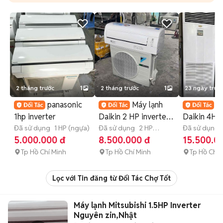
2 tháng trước
1
2 tháng trước
1
23 ngày trướ
panasonic
Máy lạnh
T
1hp inverter
Daikin 2 HP inverter
Daikin 4Hp
Đã sử dụng
1 HP (ngựa)
nội địa Nhật
Đã sử dụng
2 HP
thailan điệ
Đã sử dụng
(ngựa)
BTU
5.000.000 đ
8.500.000 đ
15.500.0
100%
Tp Hồ Chí Minh
Tp Hồ Chí Minh
Tp Hồ Chí 
Lọc với Tin đăng từ Đối Tác Chợ Tốt
Máy lạnh Mitsubishi 1.5HP Inverter
Nguyên zin,Nhật