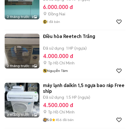
6.000.000 đ
Đồng Nai
2 tháng trước
2
Đ
1
đã bán
Điều hòa Reetech Trắng
Đã sử dụng
1 HP (ngựa)
4.000.000 đ
Tp Hồ Chí Minh
2 tháng trước
3
N
Nguyễn Tâm
máy lạnh daikin 1,5 ngựa bao ráp Free
ship
Đã sử dụng
1.5 HP (ngựa)
4.500.000 đ
Tp Hồ Chí Minh
2 tháng trước
2
5.0
456
đã bán