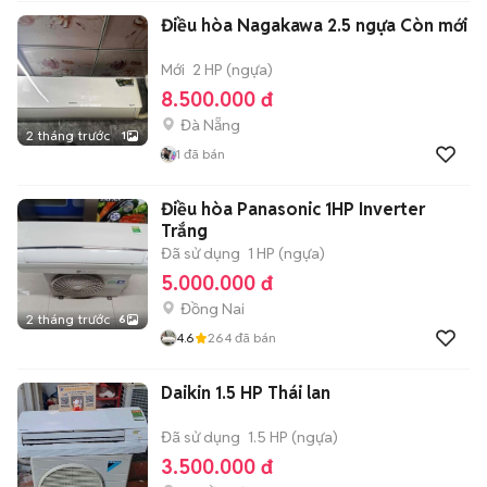
Điều hòa Nagakawa 2.5 ngựa Còn mới
Mới
2 HP (ngựa)
8.500.000 đ
Đà Nẵng
2 tháng trước
1
1
đã bán
Điều hòa Panasonic 1HP Inverter
Trắng
Đã sử dụng
1 HP (ngựa)
5.000.000 đ
Đồng Nai
2 tháng trước
6
4.6
264
đã bán
Daikin 1.5 HP Thái lan
Đã sử dụng
1.5 HP (ngựa)
3.500.000 đ