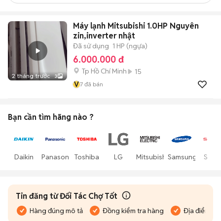
Máy lạnh Mitsubishi 1.0HP Nguyên
zin,inverter nhật
Đã sử dụng
1 HP (ngựa)
6.000.000 đ
Tp Hồ Chí Minh
15
2 tháng trước
3
V
7
đã bán
Bạn cần tìm
hãng
nào ?
Daikin
Panasonic
Toshiba
LG
Mitsubishi
Samsung
Shar
Tin đăng từ Đối Tác Chợ Tốt
Hàng đúng mô tả
Đồng kiểm tra hàng
Địa điểm bán