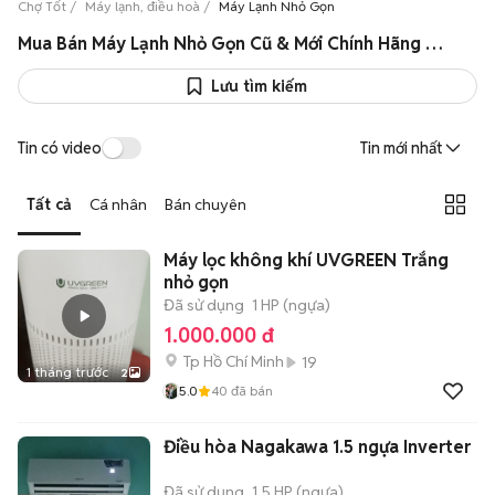
Chợ Tốt
Máy lạnh, điều hoà
Máy Lạnh Nhỏ Gọn
Mua Bán Máy Lạnh Nhỏ Gọn Cũ & Mới Chính Hãng Giá Rẻ
Lưu tìm kiếm
Tin có video
Tin mới nhất
Tất cả
Cá nhân
Bán chuyên
Máy lọc không khí UVGREEN Trắng
nhỏ gọn
Đã sử dụng
1 HP (ngựa)
1.000.000 đ
Tp Hồ Chí Minh
19
1 tháng trước
2
5.0
40
đã bán
Điều hòa Nagakawa 1.5 ngựa Inverter
Đã sử dụng
1.5 HP (ngựa)