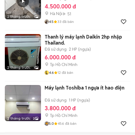
4.500.000 đ
Hà Nội
51
2 tháng trước
1
4.5
33
đã bán
Thanh lý máy lạnh Daikin 2hp nhập
Thailand.
Đã sử dụng
2 HP (ngựa)
6.000.000 đ
Tp Hồ Chí Minh
2 tháng trước
1
L
4.6
12
đã bán
Máy lạnh Toshiba 1 ngựa ít hao điện
Đã sử dụng
1 HP (ngựa)
3.800.000 đ
Tp Hồ Chí Minh
2 tháng trước
2
5.0
456
đã bán