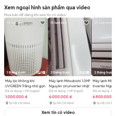
Xem ngoại hình sản phẩm qua video
Mua bán dễ dàng khi xem tin có video
19
lượt xem
15
lượt xem
29
lượt xem
1 tháng trước
2
1
2 tháng trước
3
1
2 tháng trước
Máy lọc không khí
Máy lạnh Mitsubishi 1.0HP
Máy lạnh Mitsu
UVGREEN Trắng nhỏ gọn
Nguyên zin,inverter nhật
Inverter Nguy
Đã sử dụng 1 HP (ngựa)
Đã sử dụng 1 HP (ngựa)
Đã sử dụng 1.5 
1.000.000 đ
6.000.000 đ
6.900.000 đ
Tp Hồ Chí Minh
Tp Hồ Chí Minh
Tp Hồ Chí Mi
Xem tin có video