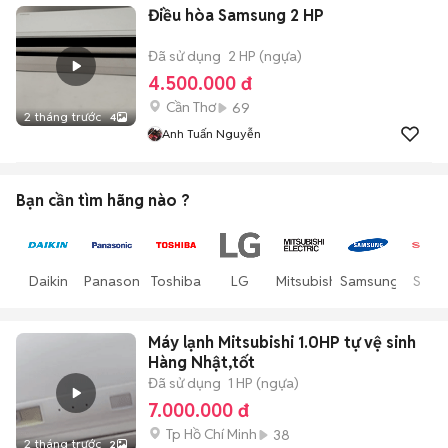
Điều hòa Samsung 2 HP
Đã sử dụng
2 HP (ngựa)
4.500.000 đ
Cần Thơ
69
2 tháng trước
4
Anh Tuấn Nguyễn
Bạn cần tìm
hãng
nào ?
Daikin
Panasonic
Toshiba
LG
Mitsubishi
Samsung
Shar
Máy lạnh Mitsubishi 1.0HP tự vệ sinh
Hàng Nhật,tốt
Đã sử dụng
1 HP (ngựa)
7.000.000 đ
Tp Hồ Chí Minh
38
2 tháng trước
2