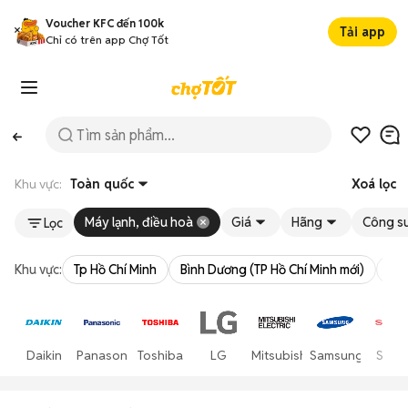
Voucher KFC đến 100k
Tải app
Chỉ có trên app Chợ Tốt
Khu vực:
Toàn quốc
Xoá lọc
Máy lạnh, điều hoà
Giá
Hãng
Công s
Lọc
Khu vực:
Tp Hồ Chí Minh
Bình Dương (TP Hồ Chí Minh mới)
Bà 
Daikin
Panasonic
Toshiba
LG
Mitsubishi
Samsung
Shar