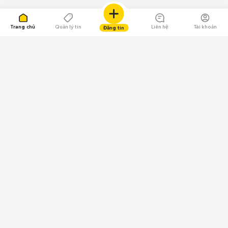
Trang chủ
Quản lý tin
Liên hệ
Tài khoản
Đăng tin
109.000 Bình chọn
Tải ứng dụng Chợ Tốt
Về Chợ Tốt
Quy chế sàn
Chính sách bảo mật
Giải quyết tranh chấp
CÔNG TY TNHH CHỢ TỐT - Người đại diện theo pháp luật:
Nguyễn Trọng Tấn; GPDKKD: 0312120782 do Sở KH & ĐT TP.HCM cấp ngày