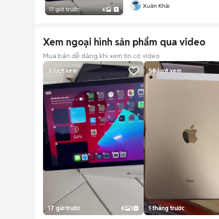
Xuân Khải
17 giờ trước
6
Xem ngoại hình sản phẩm qua video
Mua bán dễ dàng khi xem tin có video
3
lượt xem
58
lượt xem
17 giờ trước
6
1
1 tháng trước