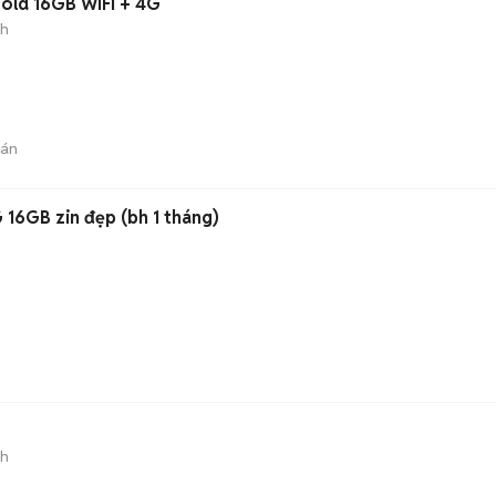
Gold 16GB WiFi + 4G
nh
bán
G 16GB zin đẹp (bh 1 tháng)
nh