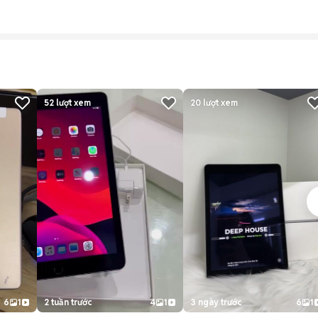
52
lượt xem
20
lượt xem
6
1
2 tuần trước
4
1
3 ngày trước
6
1