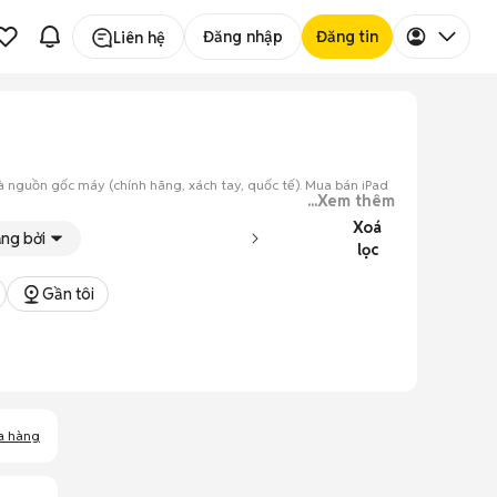
Đăng nhập
Đăng tin
Liên hệ
và nguồn gốc máy (chính hãng, xách tay, quốc tế). Mua bán iPad
...Xem thêm
Xoá
6GB khá nhỏ, bạn nên ưu tiên các ứng dụng lưu trữ đám mây. Nếu
ng bởi
n hình Retina chống lóa và thiết kế sang trọng không lỗi thời.
lọc
Gần tôi
a hàng