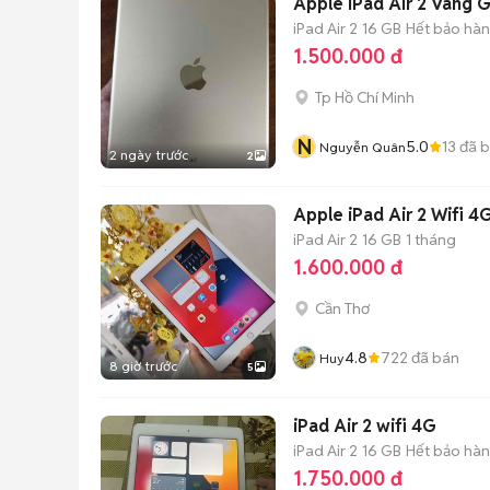
Apple iPad Air 2 Vàng 
iPad Air 2
16 GB
Hết bảo hà
1.500.000 đ
Tp Hồ Chí Minh
N
5.0
13
đã 
Nguyễn Quân
2 ngày trước
2
Apple iPad Air 2 Wifi 4
iPad Air 2
16 GB
1 tháng
1.600.000 đ
Cần Thơ
4.8
722
đã bán
Huy
8 giờ trước
5
iPad Air 2 wifi 4G
iPad Air 2
16 GB
Hết bảo hà
1.750.000 đ