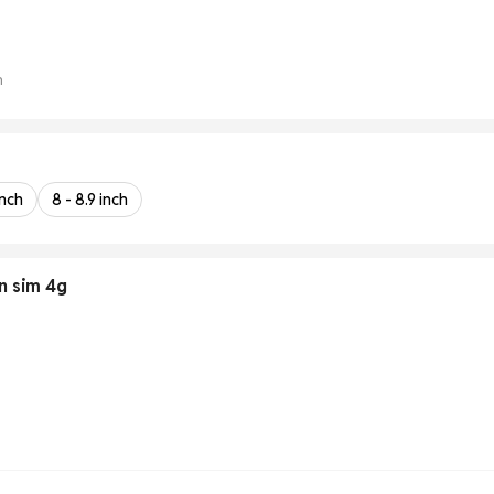
n
inch
8 - 8.9 inch
n sim 4g