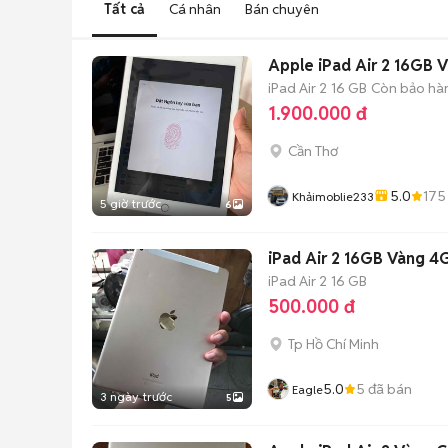
Tất cả
Cá nhân
Bán chuyên
Apple iPad Air 2 16GB 
iPad Air 2
16 GB
Còn bảo hà
1.900.000 đ
Cần Thơ
5.0
175
Khảimoblie233
5 giờ trước
6
iPad Air 2 16GB Vàng 4G
iPad Air 2
16 GB
500.000 đ
Tp Hồ Chí Minh
5.0
5
đã bán
Eagle
3 ngày trước
5