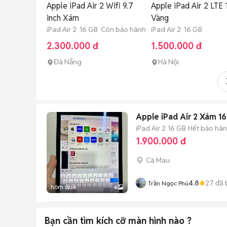
Apple iPad Air 2 Wifi 9.7
Apple iPad Air 2 LTE
inch Xám
Vàng
iPad Air 2 16 GB Còn bảo hành
iPad Air 2 16 GB
2.300.000 đ
1.500.000 đ
Đà Nẵng
Hà Nội
Apple iPad Air 2 Xám 1
iPad Air 2
16 GB
Hết bảo hà
1.900.000 đ
Cà Mau
4.8
27
đã 
Trần Ngọc Phú
hôm qua
6
Bạn cần tìm
kích cỡ màn hình
nào ?