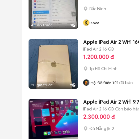
Bắc Ninh
K
Khoa
4 tuần trước
3
Apple iPad Air 2 Wifi 
iPad Air 2
16 GB
1.200.000 đ
Tp Hồ Chí Minh
1
đã bán
Hội Đồ Điện Tử
20 giờ trước
2
Apple iPad Air 2 Wifi 9.
iPad Air 2
16 GB
Còn bảo hà
2.300.000 đ
Đà Nẵng
3