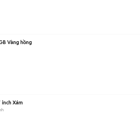
16GB Vàng hồng
7 inch Xám
nh