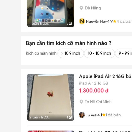
Đà Nẵng
N
4.9
4
đã bá
Nguyễn Huy
1 tuần trước
3
Bạn cần tìm
kích cỡ màn hình
nào ?
Kích cỡ màn hình:
> 10.9 inch
10 - 10.9 inch
9 - 9.9 
Apple iPad Air 2 16G bả
iPad Air 2
16 GB
1.300.000 đ
Tp Hồ Chí Minh
4.1
1
đã bán
Tú Anh
2 tuần trước
5