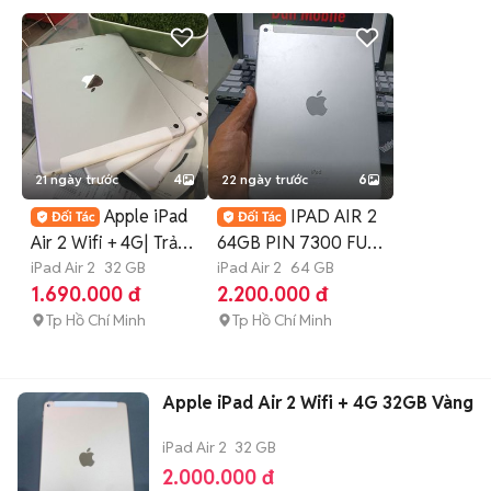
21 ngày trước
4
22 ngày trước
6
Apple iPad
IPAD AIR 2
Air 2 Wifi + 4G| Trả
64GB PIN 7300 FULL
Góp Online
iPad Air 2
32 GB
CN MÁY ZIN KHÁ
iPad Air 2
64 GB
1.690.000 đ
2.200.000 đ
ĐẸP
Tp Hồ Chí Minh
Tp Hồ Chí Minh
Apple iPad Air 2 Wifi + 4G 32GB Vàng
iPad Air 2
32 GB
2.000.000 đ