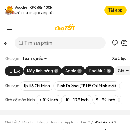
Voucher KFC đến 100k
Tải app
Chỉ có trên app Chợ Tốt
Khu vực:
Toàn quốc
Xoá lọc
Máy tính bảng
Apple
iPad Air 2
Giá
Lọc
Khu vực:
Tp Hồ Chí Minh
Bình Dương (TP Hồ Chí Minh mới)
Bà 
Kích cỡ màn hình:
> 10.9 inch
10 - 10.9 inch
9 - 9.9 inch
8 - 
Chợ Tốt
Máy tính bảng
Apple
Apple iPad Air 2
iPad Air 2 4G