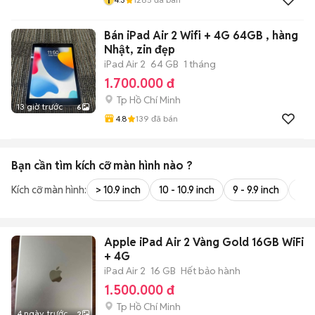
Bán iPad Air 2 Wifi + 4G 64GB , hàng
Nhật, zin đẹp
iPad Air 2
64 GB
1 tháng
1.700.000 đ
Tp Hồ Chí Minh
13 giờ trước
6
4.8
139
đã bán
Bạn cần tìm
kích cỡ màn hình
nào ?
Kích cỡ màn hình:
> 10.9 inch
10 - 10.9 inch
9 - 9.9 inch
8 - 
Apple iPad Air 2 Vàng Gold 16GB WiFi
+ 4G
iPad Air 2
16 GB
Hết bảo hành
1.500.000 đ
Tp Hồ Chí Minh
4 ngày trước
2