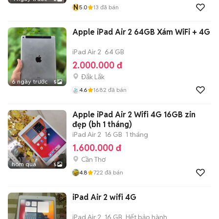
N
5.0
13
đã bán
Apple iPad Air 2 64GB Xám WiFi + 4G
iPad Air 2
64 GB
2.000.000 đ
Đắk Lắk
6 ngày trước
5
4.6
1682
đã bán
Apple iPad Air 2 Wifi 4G 16GB zin
đẹp (bh 1 tháng)
iPad Air 2
16 GB
1 tháng
1.600.000 đ
Cần Thơ
hôm qua
5
4.8
722
đã bán
iPad Air 2 wifi 4G
iPad Air 2
16 GB
Hết bảo hành