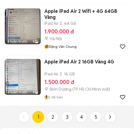
Apple iPad Air 2 Wifi + 4G 64GB
Vàng
iPad Air 2
64 GB
1.900.000 đ
Hà Nội
4 tuần trước
5
đ
Đặng Văn Chung
Apple iPad Air 2 16GB Vàng 4G
iPad Air 2
16 GB
1.500.000 đ
Bình Dương
(
TP Hồ Chí Minh
mới)
4 tuần trước
5
t
2
đã bán
1
2
3
4
5