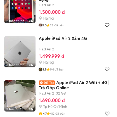
iPad Air 2
1.500.000 đ
Hà Nội
2 tuần trước
6
5.0
22
đã bán
Apple iPad Air 2 Xám 4G
iPad Air 2
1.499.999 đ
Hà Nội
3 tuần trước
3
3.9
94
đã bán
Apple iPad Air 2 Wifi + 4G|
Trả Góp Online
iPad Air 2
32 GB
1.690.000 đ
Tp Hồ Chí Minh
3 tuần trước
4
4.7
412
đã bán