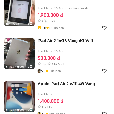
iPad Air 2
16 GB
Còn bảo hành
1.900.000 đ
Cần Thơ
hôm qua
6
5.0
175
đã bán
iPad Air 2 16GB Vàng 4G Wifi
iPad Air 2
16 GB
500.000 đ
Tp Hồ Chí Minh
5 ngày trước
5
5.0
5
đã bán
Apple iPad Air 2 Wifi 4G Vàng
iPad Air 2
1.400.000 đ
Hà Nội
5 ngày trước
3
T
4.3
1285
đã bán