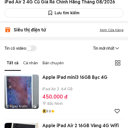
iPad Air 2 4G Cũ Giá Rẻ Chính Hãng Tháng 08/2026
Lưu tìm kiếm
Siêu thị điện tử
Xem Cửa hàng
Tin có video
Tin mới nhất
Tất cả
Cá nhân
Bán chuyên
Apple iPad mini3 16GB Bạc 4G
iPad Air 2
64 GB
450.000 đ
Bắc Ninh
2 ngày trước
3
K
5.0
Apple iPad Air 2 16GB Vàng 4G Wifi