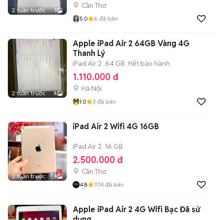
Cần Thơ
2 tuần trước
3
5.0
6
đã bán
Apple iPad Air 2 64GB Vàng 4G
Thanh Lý
iPad Air 2
64 GB
Hết bảo hành
1.110.000 đ
Hà Nội
2 tuần trước
5
M
1.0
3
đã bán
iPad Air 2 Wifi 4G 16GB
iPad Air 2
16 GB
2.500.000 đ
Cần Thơ
2 tuần trước
4
4.8
1174
đã bán
Apple iPad Air 2 4G Wifi Bạc Đã sử
dụng