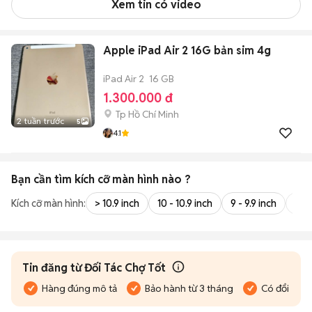
Xem tin có video
Apple iPad Air 2 16G bản sim 4g
iPad Air 2
16 GB
1.300.000 đ
Tp Hồ Chí Minh
2 tuần trước
5
4.1
Bạn cần tìm
kích cỡ màn hình
nào ?
Kích cỡ màn hình:
> 10.9 inch
10 - 10.9 inch
9 - 9.9 inch
8 - 
Tin đăng từ Đối Tác Chợ Tốt
Hàng đúng mô tả
Bảo hành từ 3 tháng
Có đổi trả