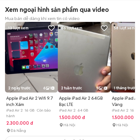
Xem ngoại hình sản phẩm qua video
Mua bán dễ dàng khi xem tin có video
13
lượt xem
66
lượt xem
58
lượt xem
2 ngày trước
6
1
2 tuần trước
5
1
1 tháng trước
Apple iPad Air 2 Wifi 9.7
Apple iPad Air 2 64GB
Apple iPad Air
inch Xám
Bạc LTE
Vàng
iPad Air 2 16 GB Còn bảo
iPad Air 2 64 GB
iPad Air 2 16 G
hành
1.500.000 đ
1.500.000 đ
2.300.000 đ
Hà Nội
Hà Nội
Đà Nẵng