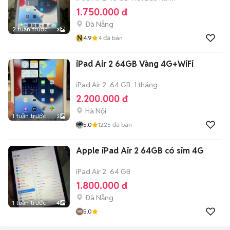
1.750.000 đ
Đà Nẵng
2 tuần trước
3
N
4.9
4
đã bán
iPad Air 2 64GB Vàng 4G+WiFi
iPad Air 2
64 GB
1 tháng
2.200.000 đ
Hà Nội
1 tuần trước
3
5.0
1225
đã bán
Apple iPad Air 2 64GB có sim 4G
iPad Air 2
64 GB
1.800.000 đ
Đà Nẵng
1 tuần trước
4
5.0