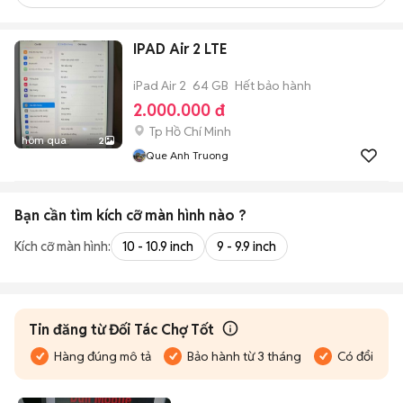
IPAD Air 2 LTE
iPad Air 2
64 GB
Hết bảo hành
2.000.000 đ
Tp Hồ Chí Minh
hôm qua
2
Que Anh Truong
Bạn cần tìm
kích cỡ màn hình
nào ?
Kích cỡ màn hình:
10 - 10.9 inch
9 - 9.9 inch
Tin đăng từ Đối Tác Chợ Tốt
Hàng đúng mô tả
Bảo hành từ 3 tháng
Có đổi trả