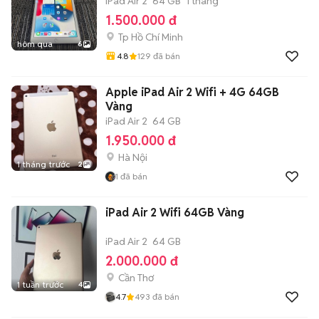
iPad Air 2
64 GB
1 tháng
1.500.000 đ
Tp Hồ Chí Minh
hôm qua
6
4.8
129
đã bán
Apple iPad Air 2 Wifi + 4G 64GB
Vàng
iPad Air 2
64 GB
1.950.000 đ
Hà Nội
1 tháng trước
2
1
đã bán
iPad Air 2 Wifi 64GB Vàng
iPad Air 2
64 GB
2.000.000 đ
Cần Thơ
1 tuần trước
4
4.7
493
đã bán