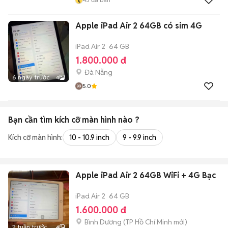
Apple iPad Air 2 64GB có sim 4G
iPad Air 2
64 GB
1.800.000 đ
Đà Nẵng
6 ngày trước
4
5.0
Bạn cần tìm
kích cỡ màn hình
nào ?
Kích cỡ màn hình:
10 - 10.9 inch
9 - 9.9 inch
Apple iPad Air 2 64GB WiFi + 4G Bạc
iPad Air 2
64 GB
1.600.000 đ
Bình Dương
(
TP Hồ Chí Minh
mới)
2 tuần trước
4