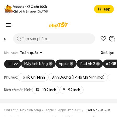
Voucher KFC đến 100k
Tải app
Chỉ có trên app Chợ Tốt
Khu vực:
Toàn quốc
Xoá lọc
Máy tính bảng
Apple
iPad Air 2
64 GB
Lọc
Khu vực:
Tp Hồ Chí Minh
Bình Dương (TP Hồ Chí Minh mới)
Bà 
Kích cỡ màn hình:
10 - 10.9 inch
9 - 9.9 inch
Chợ Tốt
Máy tính bảng
Apple
Apple iPad Air 2
iPad Air 2 4G 64GB