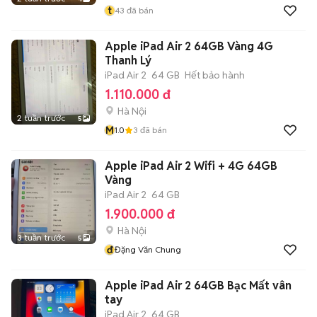
t
43
đã bán
Apple iPad Air 2 64GB Vàng 4G
Thanh Lý
iPad Air 2
64 GB
Hết bảo hành
1.110.000 đ
Hà Nội
2 tuần trước
5
M
1.0
3
đã bán
Apple iPad Air 2 Wifi + 4G 64GB
Vàng
iPad Air 2
64 GB
1.900.000 đ
Hà Nội
3 tuần trước
5
đ
Đặng Văn Chung
Apple iPad Air 2 64GB Bạc Mất vân
tay
iPad Air 2
64 GB