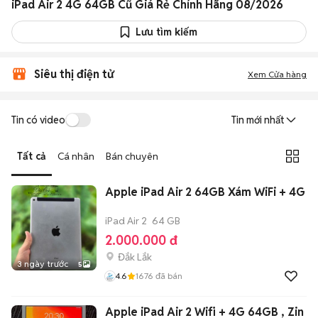
iPad Air 2 4G 64GB Cũ Giá Rẻ Chính Hãng 08/2026
Lưu tìm kiếm
Siêu thị điện tử
Xem Cửa hàng
Tin có video
Tin mới nhất
Tất cả
Cá nhân
Bán chuyên
Apple iPad Air 2 64GB Xám WiFi + 4G
iPad Air 2
64 GB
2.000.000 đ
Đắk Lắk
3 ngày trước
5
4.6
1676
đã bán
Apple iPad Air 2 Wifi + 4G 64GB , Zin