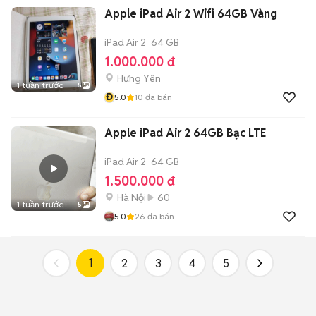
Apple iPad Air 2 Wifi 64GB Vàng
iPad Air 2
64 GB
1.000.000 đ
Hưng Yên
1 tuần trước
5
Đ
5.0
10
đã bán
Apple iPad Air 2 64GB Bạc LTE
iPad Air 2
64 GB
1.500.000 đ
Hà Nội
60
1 tuần trước
5
5.0
26
đã bán
1
2
3
4
5