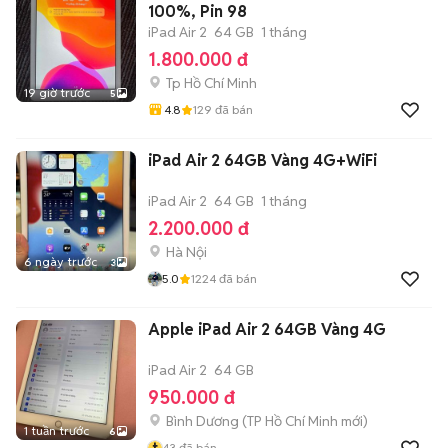
100%, Pin 98
iPad Air 2
64 GB
1 tháng
1.800.000 đ
Tp Hồ Chí Minh
19 giờ trước
5
4.8
129
đã bán
iPad Air 2 64GB Vàng 4G+WiFi
iPad Air 2
64 GB
1 tháng
2.200.000 đ
Hà Nội
6 ngày trước
3
5.0
1224
đã bán
Apple iPad Air 2 64GB Vàng 4G
iPad Air 2
64 GB
950.000 đ
Bình Dương
(
TP Hồ Chí Minh
mới)
1 tuần trước
6
t
43
đã bán