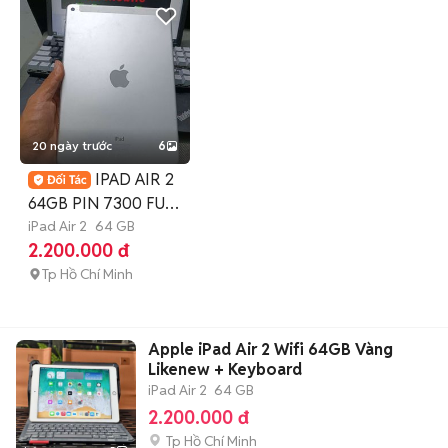
20 ngày trước
6
IPAD AIR 2
64GB PIN 7300 FULL
CN MÁY ZIN KHÁ
iPad Air 2
64 GB
2.200.000 đ
ĐẸP
Tp Hồ Chí Minh
Apple iPad Air 2 Wifi 64GB Vàng
Likenew + Keyboard
iPad Air 2
64 GB
2.200.000 đ
Tp Hồ Chí Minh