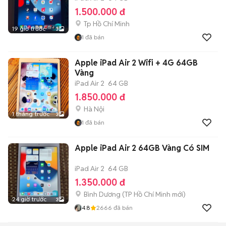
1.500.000 đ
Tp Hồ Chí Minh
19 giờ trước
3
1
đã bán
Apple iPad Air 2 Wifi + 4G 64GB
Vàng
iPad Air 2
64 GB
1.850.000 đ
Hà Nội
1 tháng trước
3
1
đã bán
Apple iPad Air 2 64GB Vàng Có SIM
iPad Air 2
64 GB
1.350.000 đ
Bình Dương
(
TP Hồ Chí Minh
mới)
24 giờ trước
3
4.8
2666
đã bán