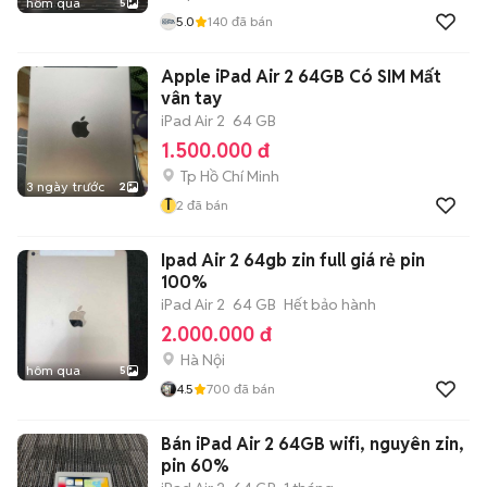
hôm qua
5
5.0
140
đã bán
Apple iPad Air 2 64GB Có SIM Mất
vân tay
iPad Air 2
64 GB
1.500.000 đ
Tp Hồ Chí Minh
3 ngày trước
2
T
2
đã bán
Ipad Air 2 64gb zin full giá rẻ pin
100%
iPad Air 2
64 GB
Hết bảo hành
2.000.000 đ
Hà Nội
hôm qua
5
4.5
700
đã bán
Bán iPad Air 2 64GB wifi, nguyên zin,
pin 60%