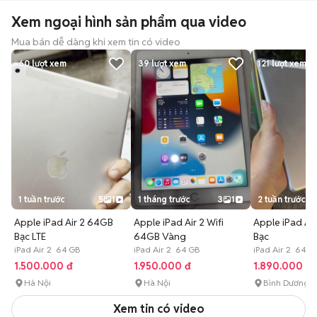
Xem ngoại hình sản phẩm qua video
Mua bán dễ dàng khi xem tin có video
60
lượt xem
39
lượt xem
121
lượt xem
1 tuần trước
5
1
1 tháng trước
3
1
2 tuần trước
Apple iPad Air 2 64GB
Apple iPad Air 2 Wifi
Apple iPad Ai
Bạc LTE
64GB Vàng
Bạc
iPad Air 2 64 GB
iPad Air 2 64 GB
iPad Air 2 64 G
1.500.000 đ
1.950.000 đ
1.890.000 đ
Hà Nội
Hà Nội
Bình Dương
Xem tin có video