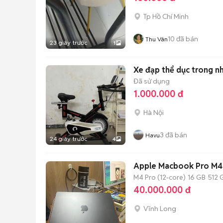
Tp Hồ Chí Minh
10
đã bán
Thu Vân
23 giây trước
1
Xe đạp thể dục trong n
Đã sử dụng
1.000.000 đ
Hà Nội
3
đã bán
Havu
24 giây trước
4
Apple Macbook Pro M4 
M4 Pro (12-core)
16 GB
512 
40.000.000 đ
Vĩnh Long