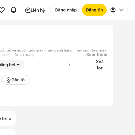
Đăng nhập
Đăng tin
Liên hệ
n quốc tế) và nguồn gốc máy (máy chính hãng, máy xách tay, máy
...Xem thêm
g và nhu cầu sử dụng.
Xoá
i 128GB, bạn có thể tải toàn bộ giáo trình hoặc các bộ phim dài
Đăng bởi
c tác vụ giải trí đa phương tiện.
lọc
Gần tôi
a hàng