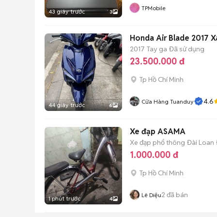
TPMobile
43 giây trước
3
Honda Air Blade 2017 X
2017
Tay ga
Đã sử dụng
23.500.000 đ
Tp Hồ Chí Minh
4.6
Cửa Hàng Tuanduy
44 giây trước
6
Xe đạp ASAMA
Xe đạp phổ thông
Đài Loan
1.000.000 đ
Tp Hồ Chí Minh
2
đã bán
Lê Diệu
1 phút trước
4