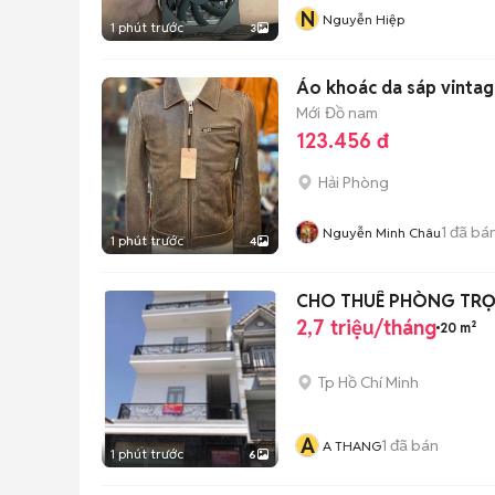
N
Nguyễn Hiệp
1 phút trước
3
Áo khoác da sáp vintag
Mới
Đồ nam
123.456 đ
Hải Phòng
1
đã bá
Nguyễn Minh Châu
1 phút trước
4
CHO THUÊ PHÒNG TRỌ 
2,7 triệu/tháng
20 m²
Tp Hồ Chí Minh
A
1
đã bán
A THANG
1 phút trước
6