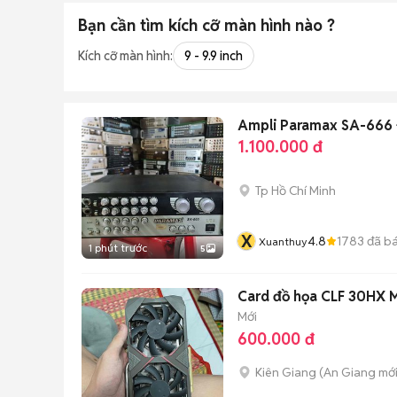
Bạn cần tìm
kích cỡ màn hình
nào ?
Kích cỡ màn hình:
9 - 9.9 inch
Ampli Paramax SA-666
1.100.000 đ
Tp Hồ Chí Minh
X
4.8
1783
đã b
Xuanthuy
1 phút trước
5
Card đồ họa CLF 30HX M
Mới
600.000 đ
Kiên Giang
(
An Giang
mới