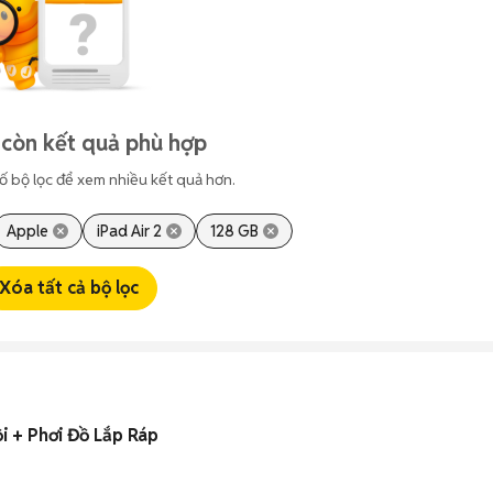
còn kết quả phù hợp
ố bộ lọc để xem nhiều kết quả hơn.
Apple
iPad Air 2
128 GB
Xóa tất cả bộ lọc
i + Phơi Đồ Lắp Ráp