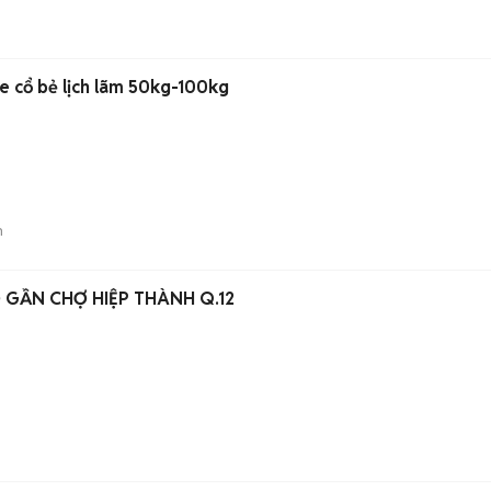
e cổ bẻ lịch lãm 50kg-100kg
n
GẦN CHỢ HIỆP THÀNH Q.12