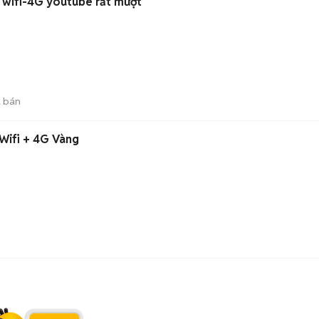
ế wifi-4G youtube rất mượt
 bán
 Wifi + 4G Vàng