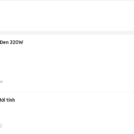
 Đen 320W
án
ới tinh
)