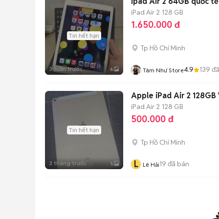
Ipad Air 2 64GB quốc t
iPad Air 2
128 GB
1.650.000 đ
Tin hết hạn
Tp Hồ Chí Minh
3 tuần trước
4.9
139
đã
6
Tâm Như Store
Apple iPad Air 2 128GB
iPad Air 2
128 GB
500.000 đ
Tin hết hạn
Tp Hồ Chí Minh
L
3 tháng trước
19
đã bán
5
Lê Hải