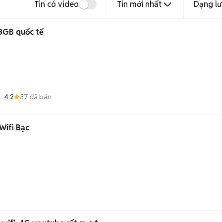
Tin có video
Tin mới nhất
Dạng lư
28GB quốc tế
4.2
37
đã bán
á
Wifi Bạc