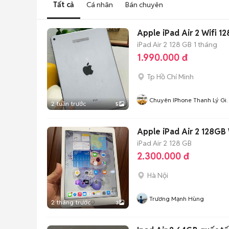
Tất cả
Cá nhân
Bán chuyên
Apple iPad Air 2 Wifi 1
iPad Air 2
128 GB
1 tháng
1.990.000 đ
Tp Hồ Chí Minh
Chuyên IPhone Thanh Lý Gi
2 tuần trước
5
Tốt
Apple iPad Air 2 128GB 
iPad Air 2
128 GB
2.300.000 đ
Hà Nội
Trương Mạnh Hùng
2 tháng trước
3