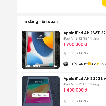
Tin đăng liên quan
Apple iPad Air 2 Wifi 32
iPad Air 2
32 GB
1 tháng
1.700.000 đ
Tp Hồ Chí Minh
4.8
129
THIÊN LÂM PC
1 ngày trước
4
Apple iPad Air 2 32GB 
iPad Air 2
32 GB
1 tháng
1.400.000 đ
Tin hết hạn
Tp Hồ Chí Minh