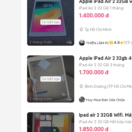
Apple iPad Air 2 32GB 
iPad Air 2
32 GB
1 tháng
1.400.000 đ
Tin hết hạn
Tp Hồ Chí Minh
2 tháng trước
4.8
129
6
THIÊN LÂM PC
Apple iPad Air 2 32gb 4
iPad Air 2
32 GB
3 tháng
1.700.000 đ
Tin hết hạn
Bình Dương
(
TP Hồ Chí Mi
2 tháng trước
5
Huy Mua Bán Sửa Chữa
Iphone Ipad
Ipad air 2 32GB Wifi. Máy
iPad Air 2
32 GB
Hết bảo hà
1.850.000 đ