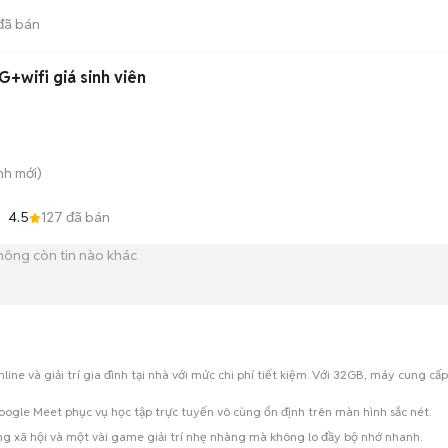
đã bán
G+wifi giá sinh viên
nh
mới)
4.5
127
đã bán
hông còn tin nào khác
line và giải trí gia đình tại nhà với mức chi phí tiết kiệm. Với 32GB, máy cung 
ogle Meet phục vụ học tập trực tuyến vô cùng ổn định trên màn hình sắc nét.
g xã hội và một vài game giải trí nhẹ nhàng mà không lo đầy bộ nhớ nhanh.