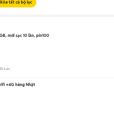
Xóa tất cả bộ lọc
GB, mới sạc 10 lần, pin100
đã bán
wifi +4G hàng Nhật