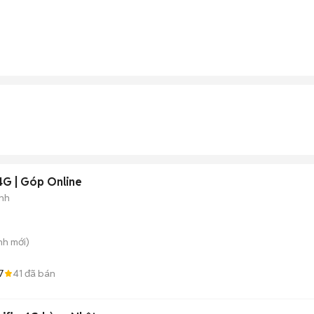
 4G | Góp Online
nh
nh
mới)
7
41
đã bán