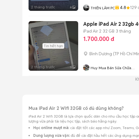
2 tháng trước
4.8
129
6
THIÊN LÂM PC
Apple iPad Air 2 32gb 4
iPad Air 2
32 GB
3 tháng
1.700.000 đ
Tin hết hạn
Bình Dương
(
TP Hồ Chí Mi
2 tháng trước
5
Huy Mua Bán Sửa Chữa
Iphone Ipad
K
Mua iPad Air 2 Wifi 32GB có đủ dùng không?
iPad Air 2 Wifi 32GB là lựa chọn quốc dân cho nhu cầu học tập on
lượng vừa phải tài liệu học tập, sách báo hằng ngày.
Học online mượt mà:
cài đặt tốt các app như Zoom, Teams, Go
Dung lượng vừa vặn:
đủ để cài đặt hầu hết các ứng dụng mạn