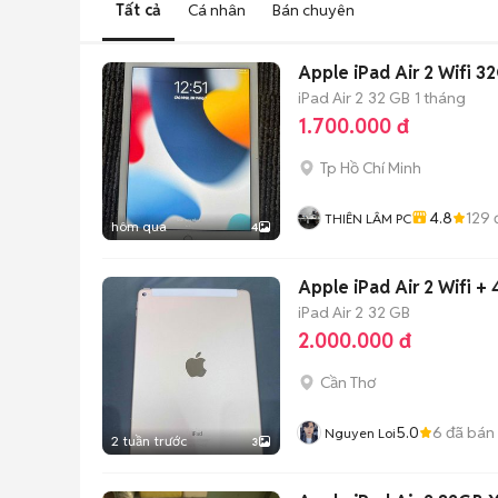
Tất cả
Cá nhân
Bán chuyên
Apple iPad Air 2 Wifi 32
iPad Air 2
32 GB
1 tháng
1.700.000 đ
Tp Hồ Chí Minh
4.8
129
THIÊN LÂM PC
hôm qua
4
Apple iPad Air 2 Wifi 
iPad Air 2
32 GB
2.000.000 đ
Cần Thơ
5.0
6
đã bán
Nguyen Loi
2 tuần trước
3