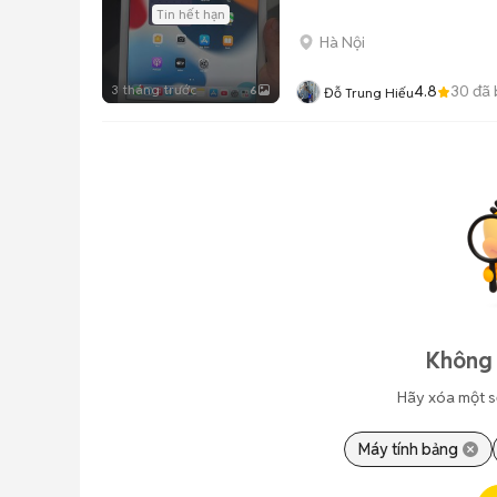
Tin hết hạn
Hà Nội
3 tháng trước
4.8
30
đã 
6
Đỗ Trung Hiếu
Không 
Hãy xóa một s
Máy tính bảng