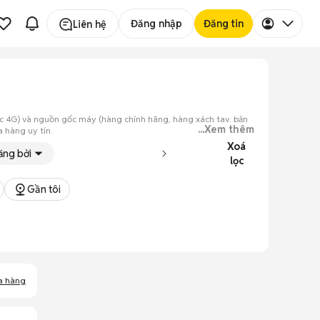
Đăng nhập
Đăng tin
Liên hệ
ặc 4G) và nguồn gốc máy (hàng chính hãng, hàng xách tay, bản
...Xem thêm
 hàng uy tín.
Xoá
ác ứng dụng thông dụng nhất. Nếu bạn không có nhu cầu lưu trữ
ăng bởi
năng đáp ứng tốt các nhu cầu giải trí nhẹ nhàng hằng ngày.
lọc
Gần tôi
a hàng