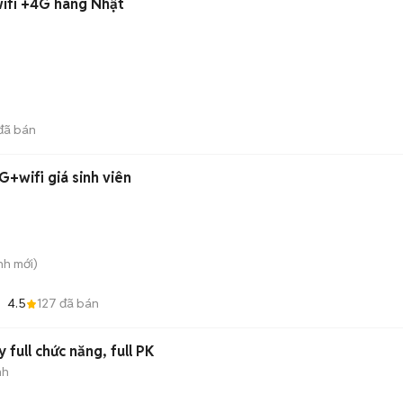
wifi +4G hàng Nhật
đã bán
G+wifi giá sinh viên
nh
mới)
4.5
127
đã bán
 full chức năng, full PK
nh