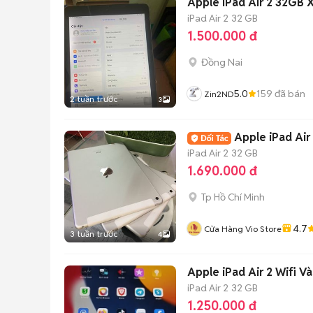
Apple iPad Air 2 32GB 
iPad Air 2
32 GB
1.500.000 đ
Đồng Nai
5.0
159
đã bán
Zin2ND
2 tuần trước
3
Apple iPad Air
iPad Air 2
32 GB
1.690.000 đ
Tp Hồ Chí Minh
4.7
Cửa Hàng Vio Store
3 tuần trước
4
Apple iPad Air 2 Wifi 
iPad Air 2
32 GB
1.250.000 đ