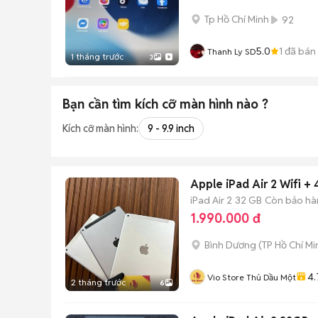
Tp Hồ Chí Minh
92
5.0
1
đã bán
Thanh Ly SD
1 tháng trước
3
Bạn cần tìm
kích cỡ màn hình
nào ?
Kích cỡ màn hình:
9 - 9.9 inch
Apple iPad Air 2 Wifi +
iPad Air 2
32 GB
Còn bảo hà
1.990.000 đ
Bình Dương
(
TP Hồ Chí Mi
4.
Vio Store Thủ Dầu Một
2 tháng trước
6