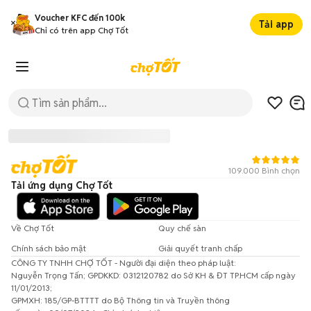
Voucher KFC đến 100k
Tải app
Chỉ có trên app Chợ Tốt
109.000 Bình chọn
Tải ứng dụng Chợ Tốt
Về Chợ Tốt
Quy chế sàn
Chính sách bảo mật
Giải quyết tranh chấp
CÔNG TY TNHH CHỢ TỐT - Người đại diện theo pháp luật:
Đã có lỗi xảy ra!
Nguyễn Trọng Tấn; GPDKKD: 0312120782 do Sở KH & ĐT TP.HCM cấp ngày
11/01/2013;
Vui lòng thử lại sau.
GPMXH: 185/GP-BTTTT do Bộ Thông tin và Truyền thông