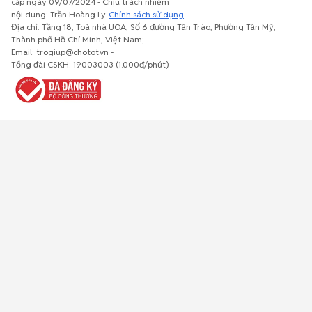
cấp ngày 09/07/2024 - Chịu trách nhiệm
nội dung: Trần Hoàng Ly.
Chính sách sử dụng
Địa chỉ: Tầng 18, Toà nhà UOA, Số 6 đường Tân Trào, Phường Tân Mỹ,
Thành phố Hồ Chí Minh, Việt Nam;
Email: trogiup@chotot.vn -
Bất động
Xe cộ
Thú cưng
Đồ gia
Giải trí, Thể
Tổng đài CSKH: 19003003 (1.000đ/phút)
sản
dụng, nội
thao, Sở
thất, cây
thích
cảnh
Việc làm
Đồ điện tử
Tủ lạnh, máy
Đồ dùng văn
Thời trang,
lạnh, máy
phòng,
Đồ dùng cá
giặt
công nông
nhân
nghiệp
Về trang chủ